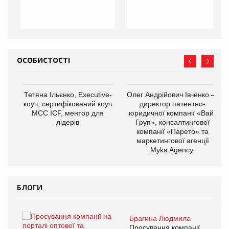
ОСОБИСТОСТІ
,
Тетяна Ільєнко, Executive-
Олег Андрійович Івченко —
ОВ
коуч, сертифікований коуч
директор патентно-
МСС ICF, ментор для
юридичної компанії «Вайз
лідерів
Груп», консалтингової
компанії «Парето» та
маркетингової агенції
Myka Agency.
БЛОГИ
Брагина Людмила
ї
Просування компанії