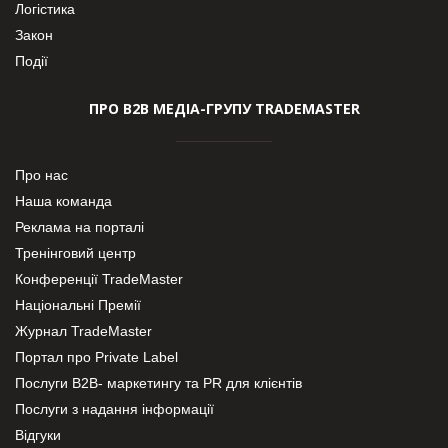
Логістика
Закон
Події
ПРО В2В МЕДІА-ГРУПУ TRADEMASTER
Про нас
Наша команда
Реклама на порталі
Тренінговий центр
Конференції TradeMaster
Національні Премії
Журнал TradeMaster
Портал про Private Label
Послуги В2В- маркетингу та PR для клієнтів
Послуги з надання інформації
Відгуки