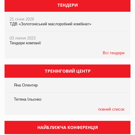
ТЕНДЕРИ
21 січня 2026
ТДВ «Золотоніський маслоробний комбінат»
03 липня 2023
Тендери компанії
Всі тендери
ТРЕНІНГОВИЙ ЦЕНТР
Яна Олентир
Тетяна Ільєнко
повний список
НАЙБЛИЖЧА КОНФЕРЕНЦІЯ