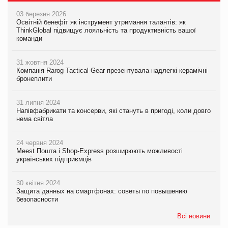
03 березня 2026
Освітній бенефіт як інструмент утримання талантів: як
ThinkGlobal підвищує лояльність та продуктивність вашої
команди
31 жовтня 2024
Компанія Rarog Tactical Gear презентувала надлегкі керамічні
бронеплити
31 липня 2024
Напівфабрикати та консерви, які стануть в пригоді, коли довго
нема світла
24 червня 2024
Meest Пошта і Shop-Express розширюють можливості
українських підприємців
30 квітня 2024
Защита данных на смартфонах: советы по повышению
безопасности
Всі новини