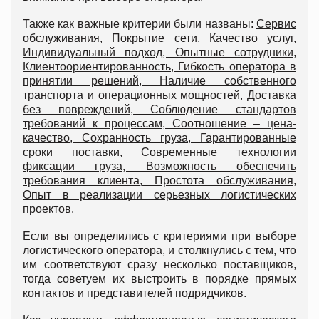
Также как важные критерии были названы:
Сервис
обслуживания, Покрытие сети, Качество услуг,
Индивидуальный подход, Опытные сотрудники,
Клиентоориентированность, Гибкость оператора в
принятии решений, Наличие собственного
транспорта и операционных мощностей, Доставка
без повреждений, Соблюдение стандартов
требований к процессам, Соотношение – цена-
качество, Сохранность груза, Гарантированные
сроки поставки, Современные технологии
фиксации груза, Возможность обеспечить
требования клиента, Простота обслуживания,
Опыт в реализации серьезных логистических
проектов
.
Если вы определились с критериями при выборе
логистического оператора, и столкнулись с тем, что
им соответствуют сразу несколько поставщиков,
тогда советуем их выстроить в порядке прямых
контактов и представителей подрядчиков.