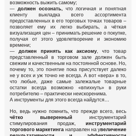
возможность выжить самому;
—
должен осознать,
что логичная и понятная
клиенту выкладка всего ассортимента
предоставленных в его торговых точках товаров –
позволяет ему их легко выбирать, а чёткая
визуализация цен – принимать решение о покупке,
получая от этого удовлетворение и экономию
времени;
—
должен принять как аксиому
, что товар
представленный в торговом зале должен быть
свежим и качественным на постоянной основе. Но,
почему то, это понятие пока присутствует далеко
не у всех и уж точно не всегда. А вот «вера» в то,
что любые, даже самые залежалые товарные
остатки всегда возможно «впихнуть» в руки
потребителю – практически неискоренима.
А инструменты для этого всегда найдутся…
Но, ведь нужно помнить, что прежде всего, весь
чётко выверенный
инструментарий
стимулирования продаж,
инструментарий
торгового маркетинга
направлен на у
величение
результативности и эффективности