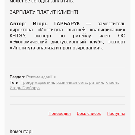
может её сегодня заплатить.
ЗАРПЛАТУ ПЛАТИТ КЛИЕНТ!
Автор: Игорь ГАРБАРУК —
заместитель
директора «Института высшей квалификации»
КНТЭУ, эксперт по ритейлу, член ОС
«Экономический дискуссионный клуб», эксперт
«Института анализа и прогнозирования».
Раздел:
Рекомендації
>
Теги:
Трейд-маркетинг
,
розничная сеть
,
ритейл
,
клиент
,
Игорь Гарбарук
Попередня
Весь список
Наступна
Коментарі