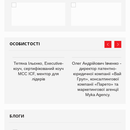
ОСОБИСТОСТІ
,
Тетяна Ільєнко, Executive-
Олег Андрійович Івченко —
ОВ
коуч, сертифікований коуч
директор патентно-
МСС ICF, ментор для
юридичної компанії «Вайз
лідерів
Груп», консалтингової
компанії «Парето» та
маркетингової агенції
Myka Agency.
БЛОГИ