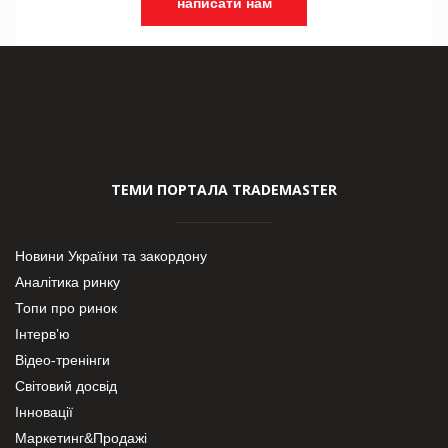
написати нам
ТЕМИ ПОРТАЛА TRADEMASTER
Новини України та закордону
Аналітика ринку
Топи про ринок
Інтерв’ю
Відео-тренінги
Світовий досвід
Інновації
Маркетинг&Продажі