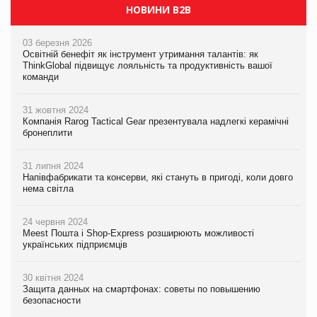
НОВИНИ B2B
03 березня 2026
Освітній бенефіт як інструмент утримання талантів: як
ThinkGlobal підвищує лояльність та продуктивність вашої
команди
31 жовтня 2024
Компанія Rarog Tactical Gear презентувала надлегкі керамічні
бронеплити
31 липня 2024
Напівфабрикати та консерви, які стануть в пригоді, коли довго
нема світла
24 червня 2024
Meest Пошта і Shop-Express розширюють можливості
українських підприємців
30 квітня 2024
Защита данных на смартфонах: советы по повышению
безопасности