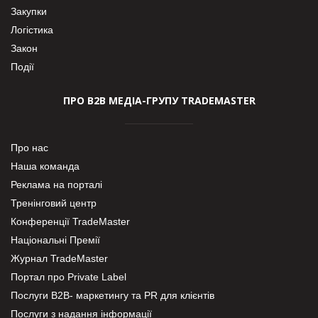
Закупки
Логістика
Закон
Події
ПРО В2В МЕДІА-ГРУПУ TRADEMASTER
Про нас
Наша команда
Реклама на порталі
Тренінговий центр
Конференції TradeMaster
Національні Премії
Журнал TradeMaster
Портал про Private Label
Послуги В2В- маркетингу та PR для клієнтів
Послуги з надання інформації