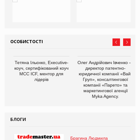
ОСОБИСТОСТІ
,
Тетяна Ільєнко, Executive-
Олег Андрійович Івченко —
ОВ
коуч, сертифікований коуч
директор патентно-
МСС ICF, ментор для
юридичної компанії «Вайз
лідерів
Груп», консалтингової
компанії «Парето» та
маркетингової агенції
Myka Agency.
БЛОГИ
Брагина Людмила