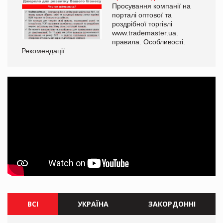
Просування компанії на
порталі оптової та
роздрібної торгівлі
www.trademaster.ua.
правила. Особливості.
Рекомендації
Ре
ВСІ
УКРАЇНА
ЗАКОРДОННІ