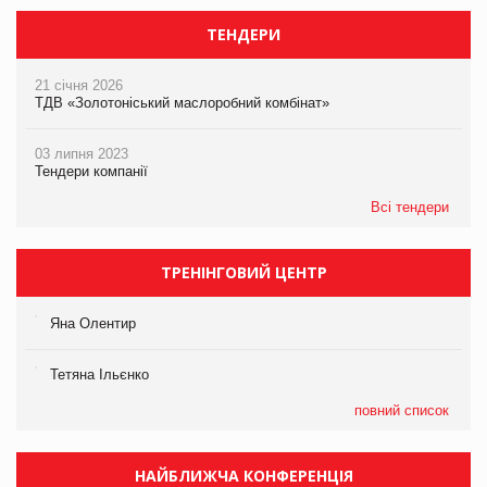
ТЕНДЕРИ
21 січня 2026
ТДВ «Золотоніський маслоробний комбінат»
03 липня 2023
Тендери компанії
Всі тендери
ТРЕНІНГОВИЙ ЦЕНТР
Яна Олентир
Тетяна Ільєнко
повний список
НАЙБЛИЖЧА КОНФЕРЕНЦІЯ