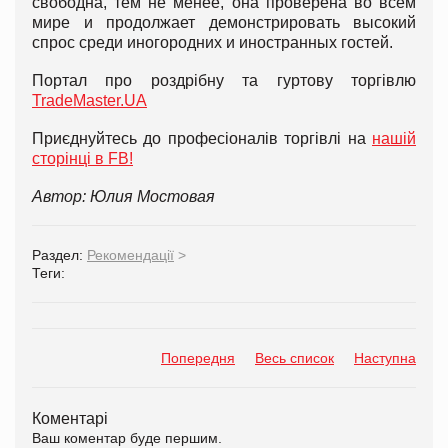
свободна, тем не менее, она проверена во всем
мире и продолжает демонстрировать высокий
спрос среди иногородних и иностранных гостей.
Портал про роздрібну та гуртову торгівлю
TradeMaster.UA
Приєднуйтесь до професіоналів торгівлі на
нашій
сторінці в FB!
Автор: Юлия Мостовая
Раздел:
Рекомендації
>
Теги:
Попередня
Весь список
Наступна
Коментарі
Ваш коментар буде першим.