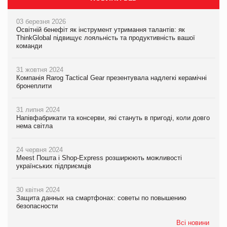
03 березня 2026
Освітній бенефіт як інструмент утримання талантів: як
ThinkGlobal підвищує лояльність та продуктивність вашої
команди
31 жовтня 2024
Компанія Rarog Tactical Gear презентувала надлегкі керамічні
бронеплити
31 липня 2024
Напівфабрикати та консерви, які стануть в пригоді, коли довго
нема світла
24 червня 2024
Meest Пошта і Shop-Express розширюють можливості
українських підприємців
30 квітня 2024
Защита данных на смартфонах: советы по повышению
безопасности
Всі новини