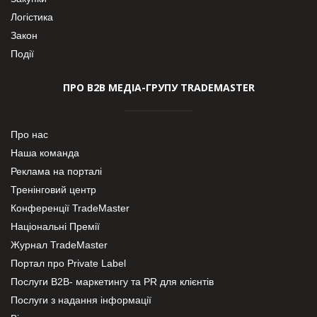
Логістика
Закон
Події
ПРО В2В МЕДІА-ГРУПУ TRADEMASTER
Про нас
Наша команда
Реклама на порталі
Тренінговий центр
Конференції TradeMaster
Національні Премії
Журнал TradeMaster
Портал про Private Label
Послуги В2В- маркетингу та PR для клієнтів
Послуги з надання інформації