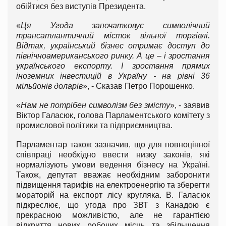
обійтися без виступів Президента.
«
Ця Угода започатковує символічний
трансатлантичний місток вільної торгівлі.
Відтак, український бізнес отримає доступ до
північноамериканського ринку. А це – і зростання
українського експорту. І зростання прямих
іноземних інвестицій в Україну - на рівні 36
мільйонів доларів
», - Сказав Петро Порошенко.
«
Нам не потрібен символізм без змісту
», - заявив
Віктор Галасюк, голова Парламентського комітету з
промислової політики та підприємництва.
Парламентар також зазначив, що для повноцінної
співпраці необхідно ввести низку законів, які
нормалізують умови ведення бізнесу на Україні.
Також, депутат вважає необхідним заборонити
підвищення тарифів на електроенергію та зберегти
мораторій на експорт лісу кругляка. В. Галасюк
підкреслює, що угода про ЗВТ з Канадою є
прекрасною можливістю, але не гарантією
відкриття нових робочих місць та збільшення