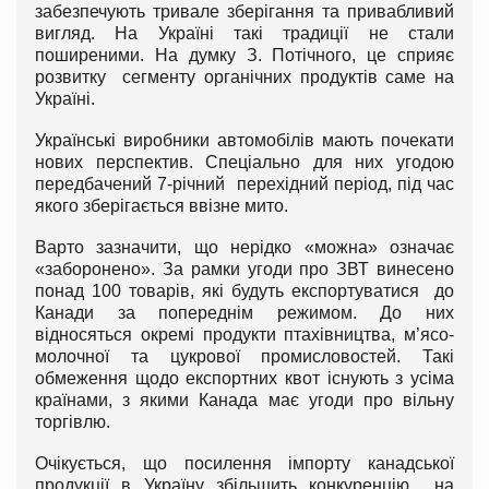
забезпечують тривале зберігання та привабливий
вигляд. На Україні такі традиції не стали
поширеними. На думку З. Потічного, це сприяє
розвитку сегменту органічних продуктів саме на
Україні.
Українські виробники автомобілів мають почекати
нових перспектив. Спеціально для них угодою
передбачений 7-річний перехідний період, під час
якого зберігається ввізне мито.
Варто зазначити, що нерідко «можна» означає
«заборонено». За рамки угоди про ЗВТ винесено
понад 100 товарів, які будуть експортуватися до
Канади за попереднім режимом. До них
відносяться окремі продукти птахівництва, м’ясо-
молочної та цукрової промисловостей. Такі
обмеження щодо експортних квот існують з усіма
країнами, з якими Канада має угоди про вільну
торгівлю.
Очікується, що посилення імпорту канадської
продукції в Україну збільшить конкуренцію на