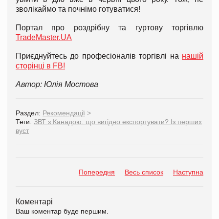
зволікаймо та почнімо готуватися!
Портал про роздрібну та гуртову торгівлю
TradeMaster.UA
Приєднуйтесь до професіоналів торгівлі на
нашій
сторінці в FB!
Автор: Юлія Мостова
Раздел:
Рекомендації
>
Теги:
ЗВТ з Канадою: що вигідно експортувати? Із перших
вуст
Попередня
Весь список
Наступна
Коментарі
Ваш коментар буде першим.