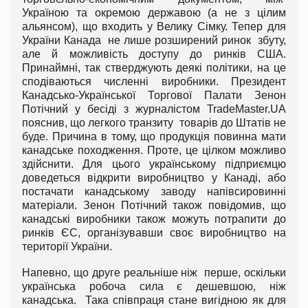
Україною та окремою державою (а не з цілим
альянсом), що входить у Велику Сімку. Тепер для
України Канада не лише розширений ринок збуту,
але й можливість доступу до ринків США.
Принаймні, так стверджують деякі політики, на це
сподіваються численні виробники. Президент
Канадсько-Української Торгової Палати Зенон
Потічний у бесіді з журналістом TradeMaster.UA
пояснив, що легкого транзиту товарів до Штатів не
буде. Причина в тому, що продукція повинна мати
канадське походження. Проте, це цілком можливо
здійснити. Для цього українському підприємцю
доведеться відкрити виробництво у Канаді, або
постачати канадському заводу напівсировинні
матеріали. Зенон Потічний також повідомив, що
канадські виробники також можуть потрапити до
ринків ЄС, організувавши своє виробництво на
території України.
Напевно, що друге реальніше ніж перше, оскільки
українська робоча сила є дешевшою, ніж
канадська. Така співпраця стане вигідною як для