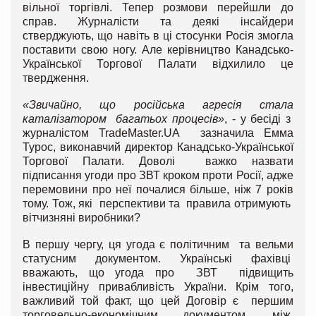
вільної торгівлі. Тепер розмови перейшли до
справ. Журналісти та деякі інсайдери
стверджують, що навіть в ці стосунки Росія змогла
поставити свою ногу. Але керівництво Канадсько-
Української Торгової Палати відхилило це
твердження.
«Звичайно, що російська агресія стала
каталізатором багатьох процесів»
, - у бесіді з
журналістом TradeMaster.UA зазначила Емма
Турос, виконавчий директор Канадсько-Української
Торгової Палати. Доволі важко назвати
підписання угоди про ЗВТ кроком проти Росії, адже
перемовини про неї почалися більше, ніж 7 років
тому. Тож, які перспективи та правила отримують
вітчизняні виробники?
В першу чергу, ця угода є політичним та вельми
статусним документом. Українські фахівці
вважають, що угода про ЗВТ підвищить
інвестиційну привабливість України. Крім того,
важливий той факт, що цей Договір є першим
торговельно-економічним документом, між