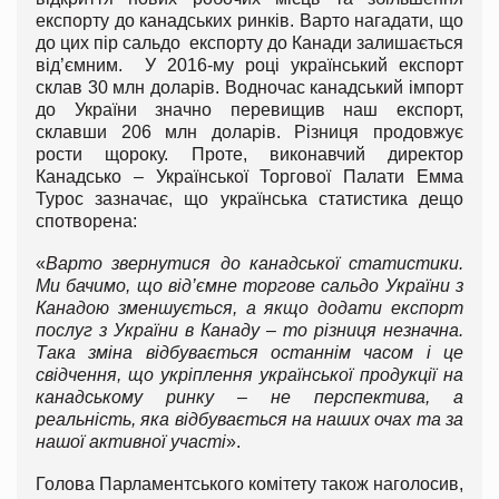
експорту до канадських ринків. Варто нагадати, що
до цих пір сальдо експорту до Канади залишається
від’ємним. У 2016-му році український експорт
склав 30 млн доларів. Водночас канадський імпорт
до України значно перевищив наш експорт,
склавши 206 млн доларів. Різниця продовжує
рости щороку. Проте, виконавчий директор
Канадсько – Української Торгової Палати Емма
Турос зазначає, що українська статистика дещо
спотворена:
«
Варто звернутися до канадської статистики.
Ми бачимо, що від’ємне торгове сальдо України з
Канадою зменшується, а якщо додати експорт
послуг з України в Канаду – то різниця незначна.
Така зміна відбувається останнім часом і це
свідчення, що укріплення української продукції на
канадському ринку – не перспектива, а
реальність, яка відбувається на наших очах та за
нашої активної участі
».
Голова Парламентського комітету також наголосив,