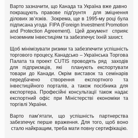
Варто зазначити, що Канада та Україна вже давно
покращують правове підґрунтя для зміцнення
ділових зв’язків. Зокрема, ще в 1995-му році була
підписана угода FIPA (Foreign Investment Promotion
and Protection Agreement). Цей документ сприяє
іноземним інвестиціям та забезпечує їхній захист.
Щоб мінімізувати ризики та забезпечити успішність
торгового процесу, Канадсько – Українська Торгова
Палата та проект CUTIS проводять ряд заходів
для підприємців, які планують експортувати
товари до Канади. Окрім виставок та семінарів
передбачено створення експортного та
інвестиційного порталів, а також посібника для
експортера. Професійні консультації також надає
експортний офіс при Міністерстві економіки та
торгівлі України.
Варто пам’ятати, що успішність партнерства
забезпечує перше враження. Для того, щоб воно
стало найкращим, треба мати повну сертифікацію.