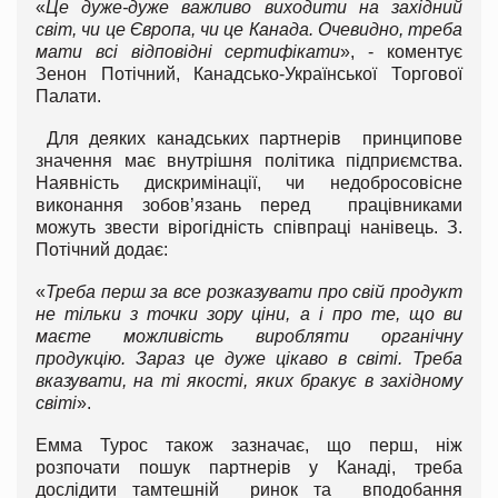
«
Це дуже-дуже важливо виходити на західний
світ, чи це Європа, чи це Канада. Очевидно, треба
мати всі відповідні сертифікати
», - коментує
Зенон Потічний, Канадсько-Української Торгової
Палати.
Для деяких канадських партнерів принципове
значення має внутрішня політика підприємства.
Наявність дискримінації, чи недобросовісне
виконання зобов’язань перед працівниками
можуть звести вірогідність співпраці нанівець. З.
Потічний додає:
«
Треба перш за все розказувати про свій продукт
не тільки з точки зору ціни, а і про те, що ви
маєте можливість виробляти органічну
продукцію. Зараз це дуже цікаво в світі. Треба
вказувати, на ті якості, яких бракує в західному
світі
».
Емма Турос також зазначає, що перш, ніж
розпочати пошук партнерів у Канаді, треба
дослідити тамтешній ринок та вподобання