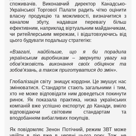
споживачів. Виконавчий директор Канадсько-
Української Торгової Палати радить чітко оцінити
власну продукцію та можливості, визначитися з
каналом збуту, надавши перевагу більш
ефективним, наприклад віртуальним майданчикам,
чи ритейлерським мережам, і відштовхуючись від
цього будувати подальшу стратегію:
«Взагалі, найбільше, що я би порадила
українським виробникам – звернути увагу на
обов’язковість виконання своїх обіцянок та
зобов’язань, а також приготуватися до змін»
.
Глобалізація світу знищує кордони. Це змушує нас
змінюватися. Стандарти стають загальними і тим,
хто не може відповідати ним доведеться покинути
ринок. Як показала практика, низка українських
компаній вже успішно експортує до Канади, вміло
відповідаючи світовим стандартам та
вподобанням вибагливих покупців.
Як повідомляє Зенон Потічний, режим ЗВТ може
увійти в дію вже в червні цього року. Тож, не