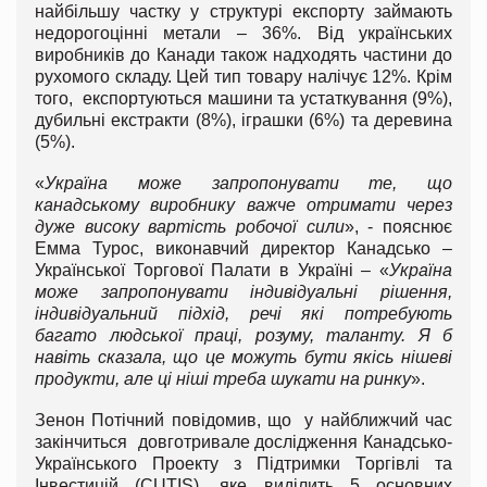
найбільшу частку у структурі експорту займають
недорогоцінні метали – 36%. Від українських
виробників до Канади також надходять частини до
рухомого складу. Цей тип товару налічує 12%. Крім
того, експортуються машини та устаткування (9%),
дубильні екстракти (8%), іграшки (6%) та деревина
(5%).
«
Україна може запропонувати те, що
канадському виробнику важче отримати через
дуже високу вартість робочої сили
», - пояснює
Емма Турос, виконавчий директор Канадсько –
Української Торгової Палати в Україні – «
Україна
може запропонувати індивідуальні рішення,
індивідуальний підхід, речі які потребують
багато людської праці, розуму, таланту. Я б
навіть сказала, що це можуть бути якісь нішеві
продукти, але ці ніші треба шукати на ринку
».
Зенон Потічний повідомив, що у найближчий час
закінчиться довготривале дослідження Канадсько-
Українського Проекту з Підтримки Торгівлі та
Інвестицій (CUTIS), яке виділить 5 основних