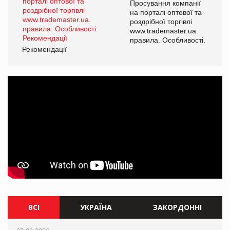
ї
Просування компанії
а
на порталі оптової та
роздрібної торгівлі
www.trademaster.ua.
і.
правила. Особливості.
Рекомендації
Ре
ВСІ
УКРАЇНА
ЗАКОРДОННІ