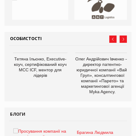
ОСОБИСТОСТІ
,
Тетяна Ільєнко, Executive-
Олег Андрійович Івченко —
ОВ
коуч, сертифікований коуч
директор патентно-
МСС ICF, ментор для
юридичної компанії «Вайз
лідерів
Груп», консалтингової
компанії «Парето» та
маркетингової агенції
Myka Agency.
БЛОГИ
Брагина Людмила