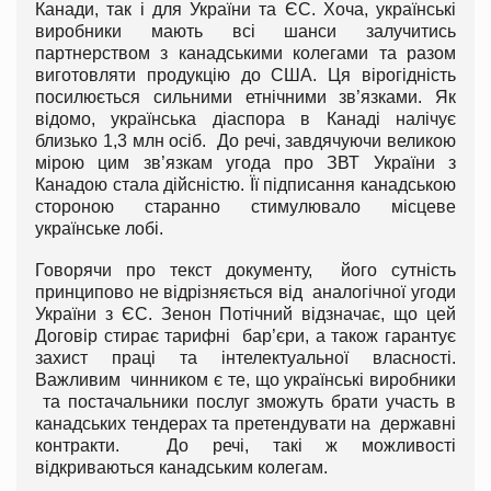
Канади, так і для України та ЄС. Хоча, українські
виробники мають всі шанси залучитись
партнерством з канадськими колегами та разом
виготовляти продукцію до США. Ця вірогідність
посилюється сильними етнічними зв’язками. Як
відомо, українська діаспора в Канаді налічує
близько 1,3 млн осіб. До речі, завдячуючи великою
мірою цим зв’язкам угода про ЗВТ України з
Канадою стала дійсністю. Її підписання канадською
стороною старанно стимулювало місцеве
українське лобі.
Говорячи про текст документу, його сутність
принципово не відрізняється від аналогічної угоди
України з ЄС. Зенон Потічний відзначає, що цей
Договір стирає тарифні бар’єри, а також гарантує
захист праці та інтелектуальної власності.
Важливим чинником є те, що українські виробники
та постачальники послуг зможуть брати участь в
канадських тендерах та претендувати на державні
контракти. До речі, такі ж можливості
відкриваються канадським колегам.