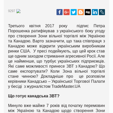
9297
Третього квітня 2017 року підпис Петра
Порошенка ратифікував з українського боку угоду
про створення Зони вільної торгівлі між Україною
та Канадою. Варто зазначити, що така співпраця з
Канадою може відкрити українським виробникам
ринки США. У пресі подейкують, що цей крок став
ще одним заходом стримання агресивної Росії. Але
це найменше, що турбує українських підприємців.
Які саме можливості принесе ЗВТ з Канадою? Що
саме експортувати? Коли Зона вільної торгівлі
стане чинною? Докладніше про це розповіли
керівники Канадсько – Української Торгової Палати
у бесіді з журналістом TradeMaster.UA
Що готує канадська ЗВТ?
Минуло вже майже 7 років від початку перемовин
між Україною та Канадою щодо створення Зони