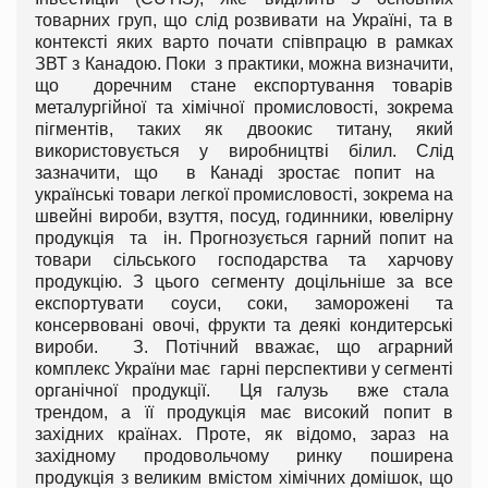
товарних груп, що слід розвивати на Україні, та в
контексті яких варто почати співпрацю в рамках
ЗВТ з Канадою. Поки з практики, можна визначити,
що доречним стане експортування товарів
металургійної та хімічної промисловості, зокрема
пігментів, таких як двоокис титану, який
використовується у виробництві білил. Слід
зазначити, що в Канаді зростає попит на
українські товари легкої промисловості, зокрема на
швейні вироби, взуття, посуд, годинники, ювелірну
продукція та ін. Прогнозується гарний попит на
товари сільського господарства та харчову
продукцію. З цього сегменту доцільніше за все
експортувати соуси, соки, заморожені та
консервовані овочі, фрукти та деякі кондитерські
вироби. З. Потічний вважає, що аграрний
комплекс України має гарні перспективи у сегменті
органічної продукції. Ця галузь вже стала
трендом, а її продукція має високий попит в
західних країнах. Проте, як відомо, зараз на
західному продовольчому ринку поширена
продукція з великим вмістом хімічних домішок, що