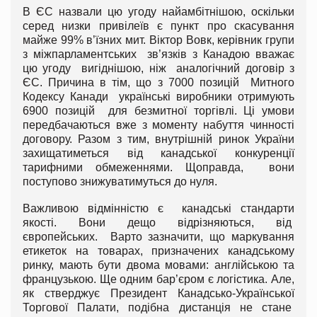
В ЄС назвали цю угоду найамбітнішою, оскільки
серед низки привілеїв є пункт про скасування
майже 99% в’їзних мит. Віктор Вовк, керівник групи
з міжпарламентських зв’язків з Канадою вважає
цю угоду вигіднішою, ніж аналогічний договір з
ЄС. Причина в тім, що з 7000 позицій Митного
Кодексу Канади українські виробники отримують
6900 позицій для безмитної торгівлі. Ці умови
передбачаються вже з моменту набуття чинності
договору. Разом з тим, внутрішній ринок України
захищатиметься від канадської конкуренції
тарифними обмеженнями. Щоправда, вони
поступово знижуватимуться до нуля.
Важливою відмінністю є канадські стандарти
якості. Вони дещо відрізняються, від
європейських. Варто зазначити, що маркування
етикеток на товарах, призначених канадському
ринку, мають бути двома мовами: англійською та
французькою. Ще одним бар’єром є логістика. Але,
як стверджує Президент Канадсько-Української
Торгової Палати, подібна дистанція не стане