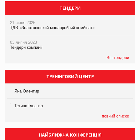
ТЕНДЕРИ
21 січня 2026
ТДВ «Золотоніський маслоробний комбінат»
03 липня 2023
Тендери компанії
Всі тендери
ТРЕНІНГОВИЙ ЦЕНТР
Яна Олентир
Тетяна Ільєнко
повний список
НАЙБЛИЖЧА КОНФЕРЕНЦІЯ