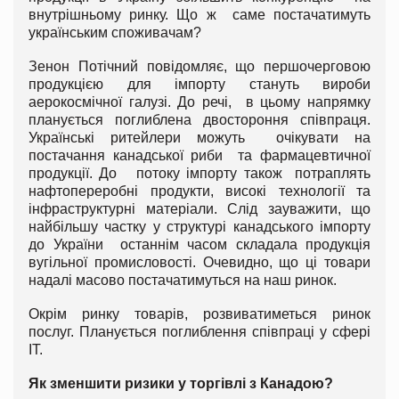
внутрішньому ринку. Що ж саме постачатимуть
українським споживачам?
Зенон Потічний повідомляє, що першочерговою
продукцією для імпорту стануть вироби
аерокосмічної галузі. До речі, в цьому напрямку
планується поглиблена двостороння співпраця.
Українські ритейлери можуть очікувати на
постачання канадської риби та фармацевтичної
продукції. До потоку імпорту також потраплять
нафтопереробні продукти, високі технології та
інфраструктурні матеріали. Слід зауважити, що
найбільшу частку у структурі канадського імпорту
до України останнім часом складала продукція
вугільної промисловості. Очевидно, що ці товари
надалі масово постачатимуться на наш ринок.
Окрім ринку товарів, розвиватиметься ринок
послуг. Планується поглиблення співпраці у сфері
ІТ.
Як зменшити ризики у торгівлі з Канадою?