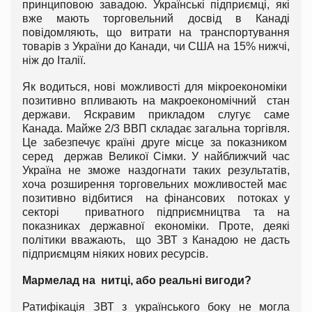
принциповою завадою. Українські підприємці, які
вже мають торговельний досвід в Канаді
повідомляють, що витрати на транспортування
товарів з України до Канади, чи США на 15% нижчі,
ніж до Італії.
Як водиться, нові можливості для мікроекономіки
позитивно впливають на макроекономічний стан
держави. Яскравим прикладом слугує саме
Канада. Майже 2/3 ВВП складає загальна торгівля.
Це забезпечує країні друге місце за показником
серед держав Великої Сімки. У найближчий час
Україна не зможе наздогнати таких результатів,
хоча розширення торговельних можливостей має
позитивно відбитися на фінансових потоках у
секторі приватного підприємництва та на
показниках державної економіки. Проте, деякі
політики вважають, що ЗВТ з Канадою не дасть
підприємцям ніяких нових ресурсів.
Мармелад на нитці, або реальні вигоди?
Ратифікація ЗВТ з українського боку не могла