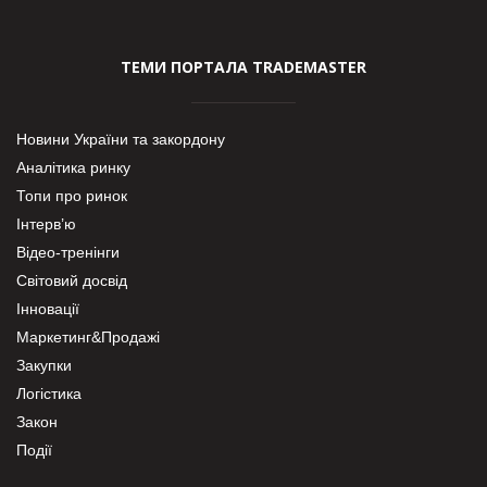
ТЕМИ ПОРТАЛА TRADEMASTER
Новини України та закордону
Аналітика ринку
Топи про ринок
Інтерв’ю
Відео-тренінги
Світовий досвід
Інновації
Маркетинг&Продажі
Закупки
Логістика
Закон
Події