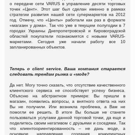
о передаче сети
VARUS
в управление десяти торговых
точек «Цент». Этот шаг был сделан именно в рамках
стратегии развития нашей сети супермаркетов на 2012
год.
Отмечу, что «Центы» работали как раз в формате
«магазин у дома». Так что уже в текущем полугодии в 7
городах Украины Днепропетровской и Кировоградской
областей покупатели познакомятся с новыми VARUS-
маркетами. Сегодня уже начали работу все 10
запланированных объектов.
Теперь о client service. Ваша компания старается
следовать трендам рынка и «моде?
Да нет. Могу точно сказать, что отсутствие качественного
клиентского сервиса не способствует успеху бизнеса.
Объясню на абстрактном примере: Вы пришли в
магазин, появились вопросы, а внятного ответа на них
Вы не получили. Или возникла проблема, а Вам не
помогли ее решить. В итоге Вы больше не станете
пользоваться услугами данной торговой точки, да еще и
поделитесь своим негативом с друзьями и соседями. Так
что клиентоориентированность – не дань моде, а
основное направление создания конкурентных