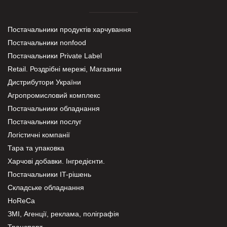
Постачальники продуктів харчування
Постачальники nonfood
Постачальники Private Label
Retail. Роздрібні мережі, Магазини
Дистрибутори України
Агропромисловий комплекс
Постачальники обладнання
Постачальники послуг
Логістичні компанії
Тара та упаковка
Харчові добавки. Інгредієнти.
Постачальники IT-рішень
Складське обладнання
HoReCa
ЗМІ, Агенції, реклама, поліграфія
Транспорт