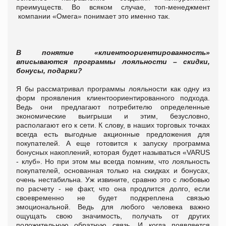
преимуществ. Во всяком случае, топ-менеджмент
компании «Омега» понимает это именно так.
В понятие «клиентоориентированность»
вписываются программы лояльности – скидки,
бонусы, подарки?
Я бы рассматривал программы лояльности как одну из
форм проявления клиентоориентированного подхода.
Ведь они предлагают потребителю определенные
экономические выигрыши и этим, безусловно,
располагают его к сети.
К слову, в наших торговых точках
всегда есть выгодные акционные предложения для
покупателей. А еще готовится к запуску программа
бонусных накоплений, которая будет называться «VARUS
- клуб».
Но при этом мы всегда помним, что лояльность
покупателей, основанная только на скидках и бонусах,
очень нестабильна. Уж извините, сравню это с любовью
по расчету - не факт, что она продлится долго, если
своевременно не будет подкреплена связью
эмоциональной. Ведь для любого человека важно
ощущать свою значимость, получать от других
положительную обратную связь. И когда появляется