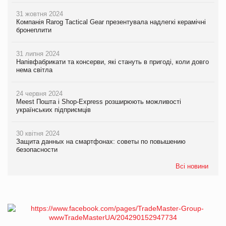
31 жовтня 2024
Компанія Rarog Tactical Gear презентувала надлегкі керамічні
бронеплити
31 липня 2024
Напівфабрикати та консерви, які стануть в пригоді, коли довго
нема світла
24 червня 2024
Meest Пошта і Shop-Express розширюють можливості
українських підприємців
30 квітня 2024
Защита данных на смартфонах: советы по повышению
безопасности
Всі новини