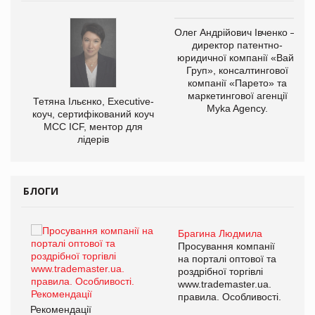
,
Олег Андрійович Івченко —
ОВ
директор патентно-
юридичної компанії «Вайз
Груп», консалтингової
компанії «Парето» та
маркетингової агенції
Тетяна Ільєнко, Executive-
Myka Agency.
коуч, сертифікований коуч
МСС ICF, ментор для
лідерів
БЛОГИ
Брагина Людмила
ї
Просування компанії
а
на порталі оптової та
роздрібної торгівлі
www.trademaster.ua.
і.
правила. Особливості.
Рекомендації
Ре