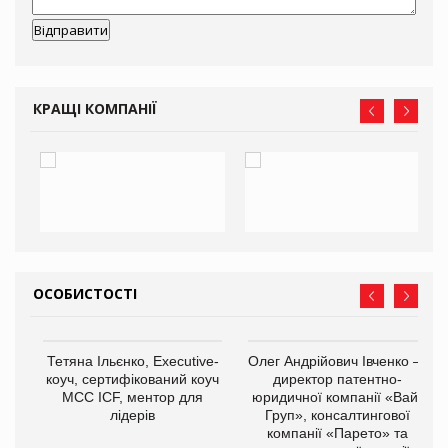
КРАЩІ КОМПАНІЇ
ОСОБИСТОСТІ
,
Тетяна Ільєнко, Executive-
Олег Андрійович Івченко —
ОВ
коуч, сертифікований коуч
директор патентно-
МСС ICF, ментор для
юридичної компанії «Вайз
лідерів
Груп», консалтингової
компанії «Парето» та