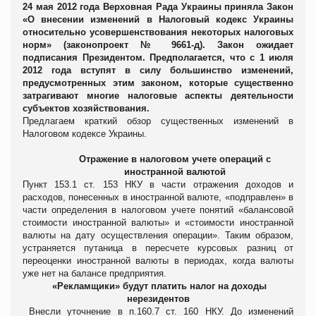
24 мая 2012 года Верховная Рада Украины приняла Закон
«О внесении изменений в Налоговый кодекс Украины
относительно усовершенствования некоторых налоговых
норм» (законопроект № 9661-д). Закон ожидает
подписания Президентом. Предполагается, что с 1 июля
2012 года вступят в силу большинство изменений,
предусмотренных этим законом, которые существенно
затрагивают многие налоговые аспекты деятельности
субъектов хозяйствования.
Предлагаем краткий обзор существенных изменений в
Налоговом кодексе Украины.
Отражение в налоговом учете операций с
иностранной валютой
Пункт 153.1 ст. 153 НКУ в части отражения доходов и
расходов, понесенных в иностранной валюте, «подправлен» в
части определения в налоговом учете понятий «балансовой
стоимости иностранной валюты» и «стоимости иностранной
валюты на дату осуществления операции». Таким образом,
устраняется путаница в пересчете курсовых разниц от
переоценки иностранной валюты в периодах, когда валюты
уже нет на балансе предприятия.
«Рекламщики» будут платить налог на доходы
нерезидентов
Внесли уточнение в п.160.7 ст. 160 НКУ. До изменений