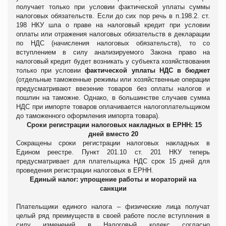
получает только при условии фактической уплаты суммы
налоговых обязательств. Если до сих пор речь в п.198.2. ст.
198 НКУ шла о праве на налоговый кредит при условии
оплаты или отражения налоговых обязательств в декларации
по НДС (начисления налоговых обязательств), то со
вступлением в силу анализируемого Закона право на
налоговый кредит будет возникать у субъекта хозяйствования
только при условии
фактической уплаты НДС в бюджет
(
отдельные таможенные режимы или хозяйственные операции
предусматривают ввезение товаров без оплаты налогов и
пошлин на таможне. Однако, в большинстве случаев сумма
НДС при импорте товаров оплачивается налогоплательщиком
до таможенного оформления импорта товара
)
.
Сроки регистрации налоговых накладных в ЕРНН: 15
дней вместо 20
Сокращены сроки регистрации налоговых накладных в
Едином реестре. Пункт 201.10 ст. 201 НКУ теперь
предусматривает для плательщика НДС срок 15 дней для
проведения регистрации налоговых в ЕРНН.
Единый налог: упрощение работы и мораторий на
санкции
Плательщики единого налога – физические лица получат
целый ряд преимуществ в своей работе после вступления в
силу изменений в Налоговый кодекс согласно