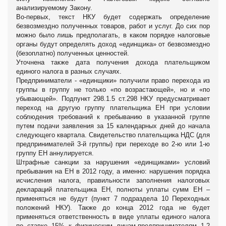
анализируемому Закону.
Во-первых, текст НКУ будет содержать определение
безвозмездно полученных товаров, работ и услуг. До сих пор
можно было лишь предполагать, в каком порядке налоговые
органы будут определять доход «единщика» от безвозмездно
(безоплатно) полученных ценностей.
Уточнена также дата получения дохода плательщиком
единого налога в разных случаях.
Предприниматели - «единщики» получили право перехода из
группы в группу не только «по возрастающей», но и «по
убывающей». Подпункт 298.1.5 ст.298 НКУ предусматривает
переход на другую группу плательщика ЕН при условии
соблюдения требований к пребыванию в указанной группе
путем подачи заявления за 15 календарных дней до начала
следующего квартала. Свидетельство плательщика НДС (для
предпринимателей 3-й группы) при переходе во 2-ю или 1-ю
группу ЕН аннулируется.
Штрафные санкции за нарушения «единщиками» условий
пребывания на ЕН в 2012 году, а именно: нарушения порядка
исчисления налога, правильности заполнения налоговых
деклараций плательщика ЕН, полноты уплаты сумм ЕН –
применяться не будут (пункт 7 подраздела 10 Переходных
положений НКУ). Также до конца 2012 года не будет
применяться ответственность в виде уплаты единого налога
по ставке 15% к физическим лицам-предпринимателям 1-2