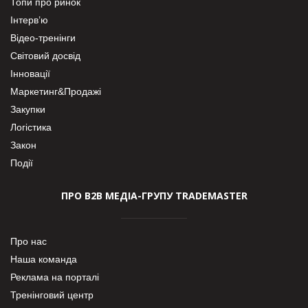
Топи про ринок
Інтерв’ю
Відео-тренінги
Світовий досвід
Інновації
Маркетинг&Продажі
Закупки
Логістика
Закон
Події
ПРО В2В МЕДІА-ГРУПУ TRADEMASTER
Про нас
Наша команда
Реклама на порталі
Тренінговий центр