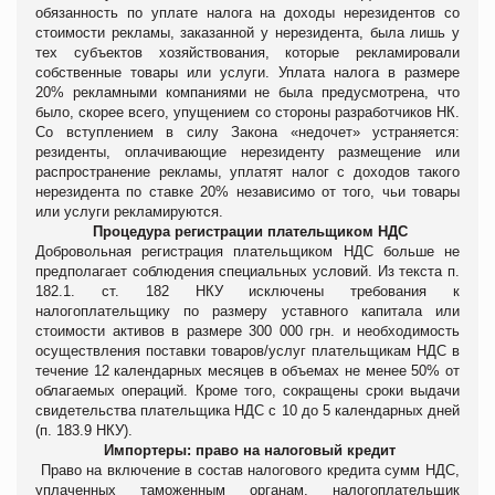
обязанность по уплате налога на доходы нерезидентов со
стоимости рекламы, заказанной у нерезидента, была лишь у
тех субъектов хозяйствования, которые рекламировали
собственные товары или услуги. Уплата налога в размере
20% рекламными компаниями не была предусмотрена, что
было, скорее всего, упущением со стороны разработчиков НК.
Со вступлением в силу Закона «недочет» устраняется:
резиденты, оплачивающие нерезиденту размещение или
распространение рекламы, уплатят налог с доходов такого
нерезидента по ставке 20% независимо от того, чьи товары
или услуги рекламируются.
Процедура регистрации плательщиком НДС
Добровольная регистрация плательщиком НДС больше не
предполагает соблюдения специальных условий. Из текста п.
182.1. ст. 182 НКУ исключены требования к
налогоплательщику по размеру уставного капитала или
стоимости активов в размере 300 000 грн. и необходимость
осуществления поставки товаров/услуг плательщикам НДС в
течение 12 календарных месяцев в объемах не менее 50% от
облагаемых операций. Кроме того, сокращены сроки выдачи
свидетельства плательщика НДС с 10 до 5 календарных дней
(п. 183.9 НКУ).
Импортеры: право на налоговый кредит
Право на включение в состав налогового кредита сумм НДС,
уплаченных таможенным органам, налогоплательщик