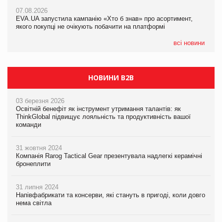
Франція заборонила рекламні дзвінки без згоди клієнтів
07.08.2026
EVA.UA запустила кампанію «Хто б знав» про асортимент,
05.08.2026
якого покупці не очікують побачити на платформі
Мережа супермаркетів VARUS купує мережу магазинів
формату convenience store КОЛО: об’єднана компанія
налічуватиме 374 магазини
всі новини
НОВИНИ B2B
03 березня 2026
Освітній бенефіт як інструмент утримання талантів: як
ThinkGlobal підвищує лояльність та продуктивність вашої
команди
31 жовтня 2024
Компанія Rarog Tactical Gear презентувала надлегкі керамічні
бронеплити
31 липня 2024
Напівфабрикати та консерви, які стануть в пригоді, коли довго
нема світла