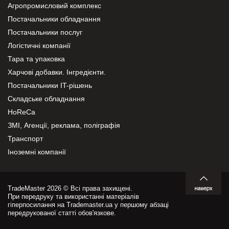
Агропромисловий комплекс
Постачальники обладнання
Постачальники послуг
Логістичні компанії
Тара та упаковка
Харчові добавки. Інгредієнти.
Постачальники IT-рішень
Складське обладнання
HoReCa
ЗМІ, Агенції, реклама, поліграфія
Транспорт
Іноземні компанії
TradeMaster 2026 © Всі права захищені.
При передруку та використанні матеріалів
гіперпосилання на Trademaster.ua у першому абзаці
передрукованої статті обов'язкове.