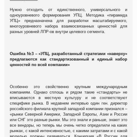
Нужно отходить от единственного, универсального и
одноуровневого формирования УПЦ. Методика «пирамида
УПЦ» предназначена для разработки масштабируемого,
многоуровневого набора взаимосвязанных ценностей для
разных уровней ЛПР-ов внутри целевого сегмента.
Ошибка №3 – «УПЦ, разработанный стратегами «наверху»
предлагаются как стандартизованный и единый набор
ценностей по всей компании»
Особенно это свойственно крупным международным
компаниям. Однако сплошь и рядом такие «стандарты» не
вписываются в местную культуру и не соответствуют
специфике рынка. В недавнем интервью один ген. директор
российского филиала крупной западной компании признался –
«рынки Северной Америки, Западной Европы, Азии и России
или СНГ это разные рынки. Мы это знали и раньше, знают это
все вендоры, но теперь мы очень четко определили на каких
рынках, с какой интенсивностью, с какими затратами и с какой
моделью должны развиваться. Концепция «В России для