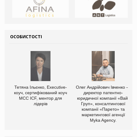
ОСОБИСТОСТІ
Тетяна Ільєнко, Executive-
Олег Андрійович Івченко —
коуч, сертифікований коуч
директор патентно-
МСС ICF, ментор для
юридичної компанії «Вайз
лідерів
Груп», консалтингової
компанії «Парето» та
маркетингової агенції
Myka Agency.