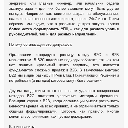
энергетик или главный инженер, или начальник отдела
эксплуатации – для них более важными могут быть другие
выгоды. Например, как снижение затрат на обслуживание,
наличие качественного инжиниринга, сервис 24х7 и т.п. Таким
образом, мы видим, что в развитых центрах закупок, нужно
более четко формировать УПЦ
– как для разного уровня
руководителей, так и для разных направлений.
Почему организации это допускают:
Организации игнорируют разницу между В2С и В2В
маркетингом. В В2С подобные подходы работают, так как там
нет понятия «развитый центр закупок», что является
фундаментом сложных продаж в В2В. В закупочных центрах
В2В мы видим разных ЛПР-ов (Лиц, Принимающих Решение) и
потребности (и выгоды) которых могут быть разными.
Другим следствием этого не совсем удачного копирования
методов В2С является увлечение методами брендинга.
Брендинг хорош в В2В, когда организации умеют раскрывать
ценности бренда на всех уровнях, а не ограничиваться только
общими формулировками. Которые, как правило, многие
клиенты воспринимают как пустые декларации.
Как исправить: