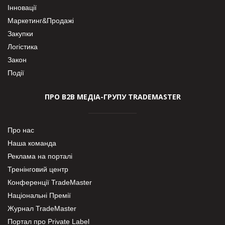
Інновації
Маркетинг&Продажі
Закупки
Логістика
Закон
Події
ПРО В2В МЕДІА-ГРУПУ TRADEMASTER
Про нас
Наша команда
Реклама на порталі
Тренінговий центр
Конференції TradeMaster
Національні Премії
Журнал TradeMaster
Портал про Private Label