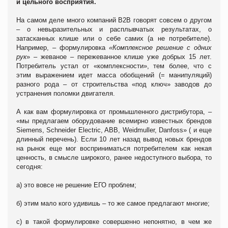
и цельного восприятия.
На самом деле много компаний В2В говорят совсем о другом
– о невыразительных и расплывчатых результатах, о
затасканных клише или о себе самих (а не потребителе).
Например, – формулировка
«Комплексное решение с одних
рук
» – жеваное – пережеванное клише уже добрых 15 лет.
Потребитель устал от «комплексности», тем более, что с
этим выражением идет масса обобщений (= манипуляций)
разного рода – от строительства «под ключ» заводов до
устранения поломки двигателя.
А как вам формулировка от промышленного дистрибутора, –
«мы предлагаем оборудование всемирно известных брендов
Siemens, Schneider Electric, ABB, Weidmuller, Danfoss» ( и еще
длинный перечень). Если 10 лет назад вывод новых брендов
на рынок еще мог восприниматься потребителем как некая
ценность, в смысле широкого, ранее недоступного выбора, то
сегодня:
а) это вовсе не решение ЕГО проблем;
б) этим мало кого удивишь – то же самое предлагают многие;
с) в такой формулировке совершенно непонятно, в чем же