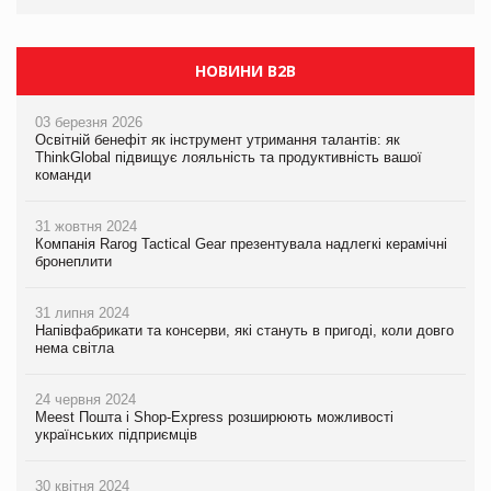
PrivateLabel&FMCG Master 2026
НОВИНИ B2B
03 березня 2026
Освітній бенефіт як інструмент утримання талантів: як
ThinkGlobal підвищує лояльність та продуктивність вашої
команди
31 жовтня 2024
Компанія Rarog Tactical Gear презентувала надлегкі керамічні
бронеплити
31 липня 2024
Напівфабрикати та консерви, які стануть в пригоді, коли довго
нема світла
24 червня 2024
Meest Пошта і Shop-Express розширюють можливості
українських підприємців
30 квітня 2024