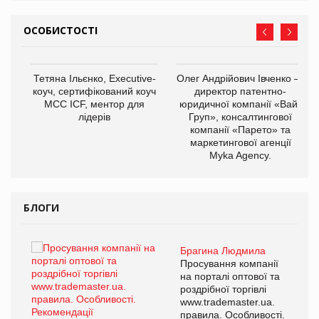
ОСОБИСТОСТІ
,
Тетяна Ільєнко, Executive-
Олег Андрійович Івченко —
ОВ
коуч, сертифікований коуч
директор патентно-
МСС ICF, ментор для
юридичної компанії «Вайз
лідерів
Груп», консалтингової
компанії «Парето» та
маркетингової агенції
Myka Agency.
БЛОГИ
Брагина Людмила
ї
Просування компанії
а
на порталі оптової та
роздрібної торгівлі
www.trademaster.ua.
і.
правила. Особливості.