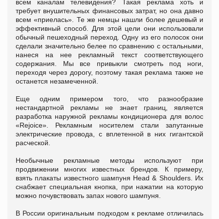
всем каналам телевидения? Такая реклама хоть и
требует внушительных финансовых затрат, но она давно
всем «приелась». Те же немцы нашли более дешевый и
эффективный способ. Для этой цели они использовали
обычный пешеходный переход. Одну из его полосок они
сделали значительно белее по сравнению с остальными,
нанеся на нее рекламный текст соответствующего
содержания. Мы все привыкли смотреть под ноги,
переходя через дорогу, поэтому такая реклама также не
останется незамеченной.
Еще одним примером того, что разнообразие
нестандартной рекламы не знает границ, является
разработка наружной рекламы кондиционера для волос
«Rejoice». Рекламным носителем стали запутанные
электрические провода, с вплетенной в них гигантской
расческой.
Необычные рекламные методы используют при
продвижении многих известных брендов. К примеру,
взять плакаты известного шампуня Head & Shoulders. Их
снабжает специальная кнопка, при нажатии на которую
можно почувствовать запах нового шампуня.
В России оригинальным подходом к рекламе отличилась