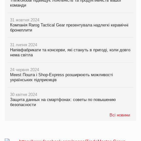
ThinkGlobal підвищує лояльність та продуктивність вашої
команди
31 жовтня 2024
Компанія Rarog Tactical Gear презентувала надлегкі керамічні
бронеплити
31 липня 2024
Напівфабрикати та консерви, які стануть в пригоді, коли довго
нема світла
24 червня 2024
Meest Пошта і Shop-Express розширюють можливості
українських підприємців
30 квітня 2024
Защита данных на смартфонах: советы по повышению
безопасности
Всі новини