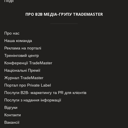
Події
ПРО В2В МЕДІА-ГРУПУ TRADEMASTER
Про нас
Наша команда
Реклама на порталі
Тренінговий центр
Конференції TradeMaster
Національні Премії
Журнал TradeMaster
Портал про Private Label
Послуги В2В- маркетингу та PR для клієнтів
Послуги з надання інформації
Відгуки
Контакти
Вакансії