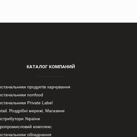
КАТАЛОГ КОМПАНИЙ
остачальники продуктів харчування
остачальники nonfood
стачальники Private Label
tail. Роздрібні мережі, Магазини
истрибутори України
гропромисловий комплекс
остачальники обладнання