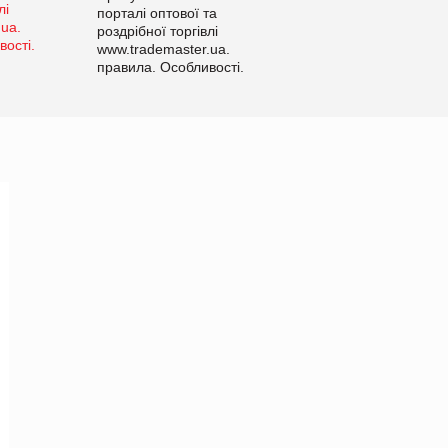
порталі оптової та
роздрібної торгівлі
www.trademaster.ua.
правила. Особливості.
Рекомендації