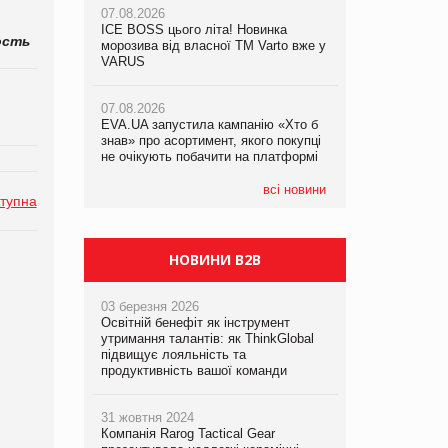
07.08.2026
ICE BOSS цього літа! Новинка
06.08.2026
ость
07.08.2026
морозива від власної ТМ Varto вже у
Смачна новинка для хвостатих: у
Франція заборонила рекламні дзвінки
VARUS
VARUS з’явилися паучі Varto Paw
без згоди клієнтів
expert від власної ТМ Varto!
07.08.2026
EVA.UA запустила кампанію «Хто б
05.08.2026
знав» про асортимент, якого покупці
Мережа супермаркетів VARUS купує
не очікують побачити на платформі
мережу магазинів формату
convenience store КОЛО: об’єднана
компанія налічуватиме 374 магазини
всі новини
тупна
НОВИНИ B2B
03 березня 2026
Освітній бенефіт як інструмент
утримання талантів: як ThinkGlobal
підвищує лояльність та
продуктивність вашої команди
31 жовтня 2024
Компанія Rarog Tactical Gear