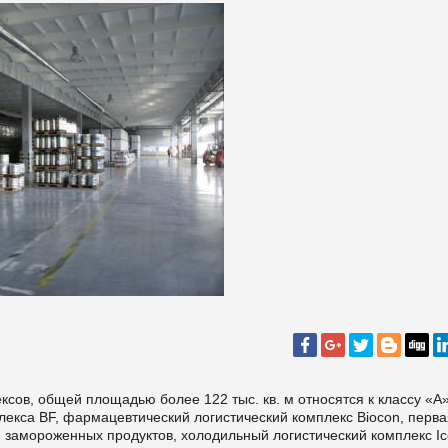
сов, общей площадью более 122 тыс. кв. м относятся к классу «А»
лекса BF, фармацевтический логистический комплекс Biocon, перва
замороженных продуктов, холодильный логистический комплекс Ic