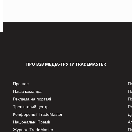
ПРО В2В МЕДІА-ГРУПУ TRADEMASTER
Про нас
П
Наша команда
П
Реклама на порталі
По
Тренінговий центр
Re
Конференції TradeMaster
Д
Національні Премії
А
Журнал TradeMaster
П