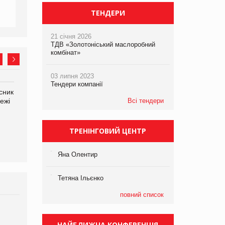
ТЕНДЕРИ
21 січня 2026
ТДВ «Золотоніський маслоробний
комбінат»
03 липня 2023
Тендери компанії
сник
Олексій Логачов-Михайлов
Яна Сараніна, директор
ежі
Файно маркет Директор
Всі тендери
компанії «УкраМарин»
департаменту з
виробництва
ТРЕНІНГОВИЙ ЦЕНТР
Яна Олентир
Тетяна Ільєнко
повний список
Брагина Людмила
Просування компанії на
НАЙБЛИЖЧА КОНФЕРЕНЦІЯ