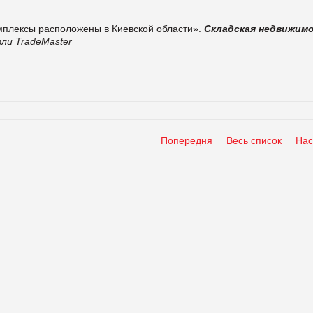
мплексы расположены в Киевской области».
Складская недвижим
ли TradeMaster
Попередня
Весь список
Нас