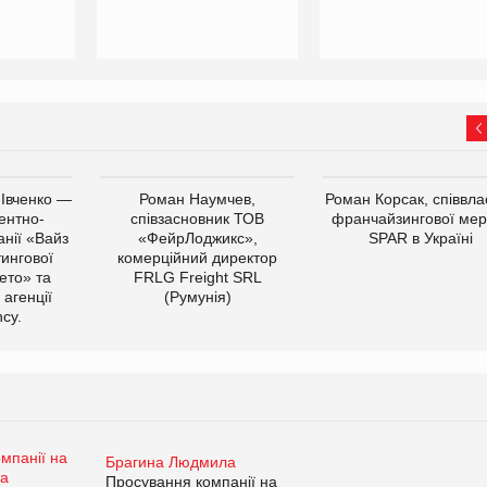
 Івченко —
Роман Наумчев,
Роман Корсак, співвла
ентно-
співзасновник ТОВ
франчайзингової мер
нії «Вайз
«ФейрЛоджикс»,
SPAR в Україні
тингової
комерційний директор
ето» та
FRLG Freight SRL
 агенції
(Румунія)
cy.
Брагина Людмила
Просування компанії на