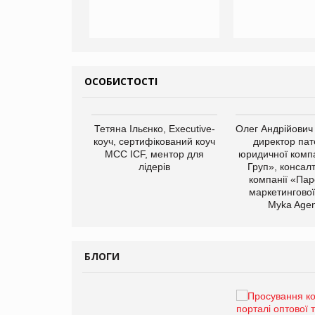
ОСОБИСТОСТІ
арас Ігорович,
Тетяна Ільєнко, Executive-
Олег Андрійович
иробництва ТОВ
коуч, сертифікований коуч
директор пат
Герчак"
МСС ICF, ментор для
юридичної компа
лідерів
Груп», консал
компанії «Пар
маркетингової
Myka Agen
БЛОГИ
Брагина Людмила
Просування компанії на