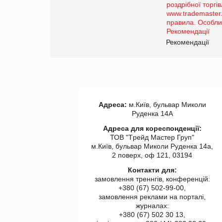
порталі оптової та
роздрібної торгівлі
www.trademaster.ua.
правила. Особливості.
ії
Рекомендації
Адреса:
м.Київ, бульвар Миколи
Руденка 14А
Адреса для кореспонденції:
ТОВ "Tрейд Мастер Груп"
м.Київ, бульвар Миколи Руденка 14а,
2 поверх, оф 121, 03194
Контакти для:
замовлення треннгів, конференцій:
+380 (67) 502-99-00,
замовлення реклами на порталі,
журналах:
+380 (67) 502 30 13,