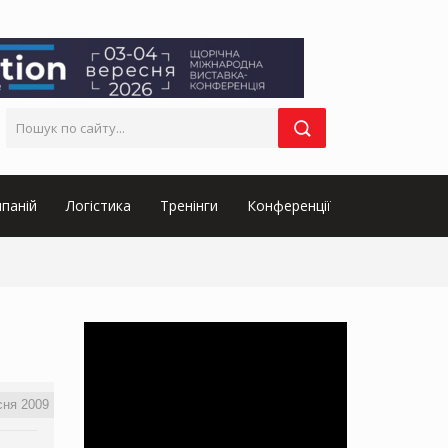
паній
Логістика
Тренінги
Конференції
сня 2009