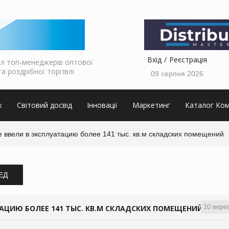
Вхід
Реєстрація
л топ-менеджерів оптової
та роздрібної торгівлі
09 серпня 2026
к
Світовий досвід
Інновації
Маркетинг
Каталог Ком
е ввели в эксплуатацию более 141 тыс. кв.м складских помещений
ЗЕД
10 вере
ТАЦИЮ БОЛЕЕ 141 ТЫС. КВ.М СКЛАДСКИХ ПОМЕЩЕНИЙ