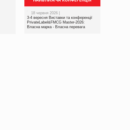
порталі оптової та
роздрібної торгівлі
18 червня 2026 |
www.trademaster.ua.
3-4 вересня Виставки та конференції
правила. Особливості.
PrivateLabel&FMCG Master-2026:
Власна марка - Власна перевага