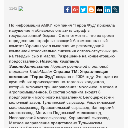
3142
По информации АМКУ, компания "Терра Фуд" признала
нарушение и обязалась оплатить штраф в
государственный бюджет. Стоит отметить, что во время
определения штрафных санкций Антимонопольный
комитет Украины учел выполнение рекомендаций
компанией относительно снижения оптово-отпускных цен
на твердый сыр и масло. Разрешение на концентрацию
предоставлено.
Новости компаний
Законодательство
Портал розничной и оптовой
торговли TradeMaster
Справка ТМ:
Управляющая
компания "Терра Фуд"
создана в 2006 году. Это один из
крупнейших производственно-торговых холдингов,
который включает три направления: молочное, мясное и
агропромышленное. В состав холдинга входят 8
предприятий молочного направления: Белоцерковский
молочный завод, Тульчинский сырзавод, Решетиловский
маслосырзавод, Крыжопольский сырзавод, Вапнярский
молокозавод, Могилев-Подольский молокозавод,
Новоодесский маслосырзавод, Корнинский сырзавод.
Мясное направление представлено Тульчинским
мясокомбинатом. Агропромышленное направление –