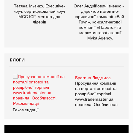
,
Тетяна Ільєнко, Executive-
Олег Андрійович Івченко —
ОВ
коуч, сертифікований коуч
директор патентно-
МСС ICF, ментор для
юридичної компанії «Вайз
лідерів
Груп», консалтингової
компанії «Парето» та
маркетингової агенції
Myka Agency.
БЛОГИ
Брагина Людмила
ї
Просування компанії
а
на порталі оптової та
роздрібної торгівлі
www.trademaster.ua.
і.
правила. Особливості.
Рекомендації
Ре