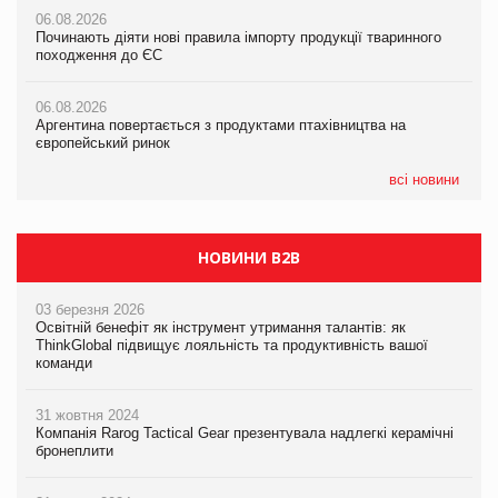
05.08.2026
06.08.2026
06.08.2026
Російська атака 5 серпня стала одним із наймасштабніших
Починають діяти нові правила імпорту продукції тваринного
Починають діяти нові правила імпорту продукції тваринного
ударів по українському бізнесу за час повномасштабної війни
походження до ЄС
походження до ЄС
05.08.2026
06.08.2026
06.08.2026
Смачне поповнення дитячого меню: у VARUS з’явилися
Аргентина повертається з продуктами птахівництва на
Аргентина повертається з продуктами птахівництва на
новинки від ТМ ТОКЕРИ
європейський ринок
європейський ринок
05.08.2026
всі новини
Сергій Лісунов про заморожені хлібобулочні вироби на
PrivateLabel&FMCG Master 2026
НОВИНИ B2B
03 березня 2026
Освітній бенефіт як інструмент утримання талантів: як
ThinkGlobal підвищує лояльність та продуктивність вашої
команди
31 жовтня 2024
Компанія Rarog Tactical Gear презентувала надлегкі керамічні
бронеплити