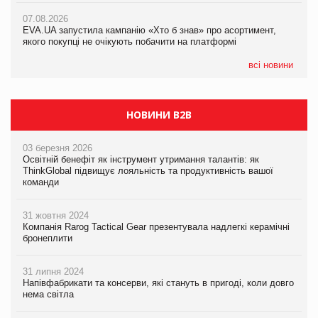
Франція заборонила рекламні дзвінки без згоди клієнтів
07.08.2026
EVA.UA запустила кампанію «Хто б знав» про асортимент,
05.08.2026
якого покупці не очікують побачити на платформі
Мережа супермаркетів VARUS купує мережу магазинів
формату convenience store КОЛО: об’єднана компанія
налічуватиме 374 магазини
всі новини
НОВИНИ B2B
03 березня 2026
Освітній бенефіт як інструмент утримання талантів: як
ThinkGlobal підвищує лояльність та продуктивність вашої
команди
31 жовтня 2024
Компанія Rarog Tactical Gear презентувала надлегкі керамічні
бронеплити
31 липня 2024
Напівфабрикати та консерви, які стануть в пригоді, коли довго
нема світла