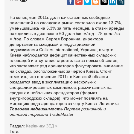
На конец мая 2011г. доля качественных свободных
помещений на складском рынке составила около 13,7%,
уменьшившись на 5,3% за пять месяцев, а ставки аренды
находились в диапазоне 60 долл./кв. м/год - 78 долл./кв.
м./год. По словам Сергея Воронина, директора
департамента складской и индустриальной
недвижимости Colliers International, Украина, в черте
Киева наблюдается дефицит качественных складских
площадей и отсутствие строительства новых объектов,
что заставляет ряд арендаторов фокусировать внимание
на складах, расположенных за чертой Киева. Стоит
отметить, что в течение 2011г. в Киевской области
ожидается ввод в эксплуатацию нескольких
специализированных комплексов, рассчитанных на
средних и небольших арендаторов (формат
внутригородских складов), что может повлиять на
миграцию ряда арендаторов за черту Киева. Логистика
Торговая недвижимость
Портал розничной и
оптовой торговли TradeMaster
Раздел:
Керівнику ЗЕД
>
Теги: