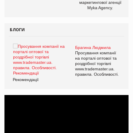
маркетингової агенції
Myka Agency.
БЛОГИ
Брагина Людмила
ї
Просування компанії
а
на порталі оптової та
роздрібної торгівлі
www.trademaster.ua.
і.
правила. Особливості.
Рекомендації
Ре