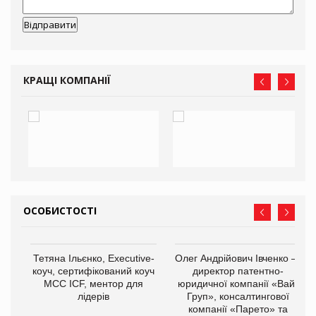
КРАЩІ КОМПАНІЇ
ОСОБИСТОСТІ
,
Тетяна Ільєнко, Executive-
Олег Андрійович Івченко —
ОВ
коуч, сертифікований коуч
директор патентно-
МСС ICF, ментор для
юридичної компанії «Вайз
лідерів
Груп», консалтингової
компанії «Парето» та