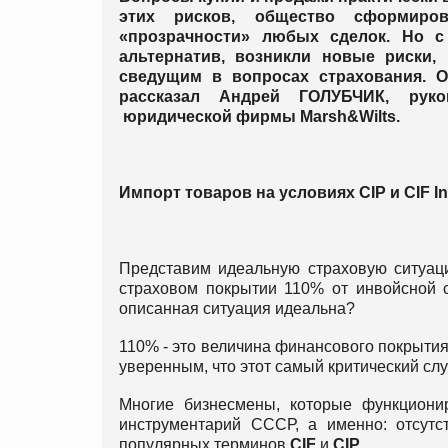
этих рисков, общество сформиров
«прозрачности» любых сделок. Но с
альтернатив, возникли новые риски
сведущим в вопросах страхования. О
рассказал Андрей ГОЛУБЧИК, руко
юридической фирмы Marsh&Wilts.
Импорт товаров на условиях
CIP
и
CIF
I
Представим идеальную страховую ситуац
страховом покрытии 110% от инвойсной с
описанная ситуация идеальна?
110% - это величина финансового покрытия
уверенным, что этот самый критический сл
Многие бизнесмены, которые функциони
инструментарий СССР, а именно: отсутст
популярных терминов
CIF
и
CIP
.