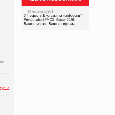
18 червня 2026 |
3-4 вересня Виставки та конференції
PrivateLabel&FMCG Master-2026:
Власна марка - Власна перевага
ие
тупна