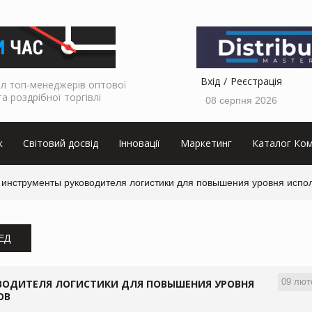
Вхід
Реєстрація
л топ-менеджерів оптової
та роздрібної торгівлі
08 серпня 2026
к
Світовий досвід
Інновації
Маркетинг
Каталог Ком
нструменты руководителя логистики для повышения уровня испол
ЗЕД
09 лют
ВОДИТЕЛЯ ЛОГИСТИКИ ДЛЯ ПОВЫШЕНИЯ УРОВНЯ
ОВ