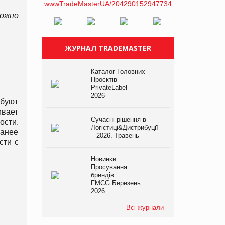
ожно
ЖУРНАЛ TRADEMASTER
Каталог Головних
Проєктів
PrivateLabel –
2026
ебуют
ивает
Сучасні рішення в
ости.
Логістиці&Дистрибуції
ранее
– 2026. Травень
сти с
Новинки.
Просування
брендів
FMCG.Березень
2026
Всі журнали