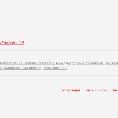
adeMaster.UA
енствования цепочки поставок
,
международные перевозки
,
снижен
ов
,
минимизация рисков
,
цепь поставок
Попередня
Весь список
Нас