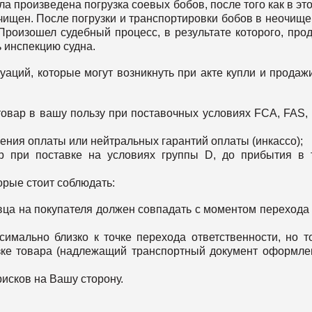
а произведена погрузка соевых бобов, после того как в эт
чищен. После погрузки и транспортировки бобов в неочищ
Произошел судебный процесс, в результате которого, про
ь инспекцию судна.
аций, которые могут возникнуть при акте купли и продаж
товар в вашу пользу при поставочных условиях FCA, FAS,
ения оплаты или нейтральных гарантий оплаты (инкассо);
р при поставке на условиях группы D, до прибытия в 
орые стоит соблюдать:
вца на покупателя должен совпадать с моментом перехода
имально близко к точке перехода ответственности, но т
зке товара (надлежащий транспортный документ оформл
рисков на Вашу сторону.