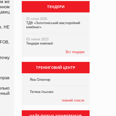
ом же
ТЕНДЕРИ
енном
давец
21 січня 2026
ТДВ «Золотоніський маслоробний
и, НЕ
комбінат»
03 липня 2023
 FOB,
Тендери компанії
Всі тендери
точку
ТРЕНІНГОВИЙ ЦЕНТР
 прав
Яна Олентир
олько
Тетяна Ільєнко
енный
повний список
НАЙБЛИЖЧА КОНФЕРЕНЦІЯ