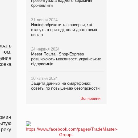
презентувала надлегкі керамічні
бронеплити
31 липня 2024
Напівфабрикати та консерви, які
стануть в пригоді, коли довго нема
світла
вать
24 червня 2024
 том,
Meest Пошта і Shop-Express
дения
розширюють можливості українських
ховка
підприємців
30 квітня 2024
Защита данных на смартфонах:
советы по повышению безопасности
Всі новини
ермин
ытую
 реку