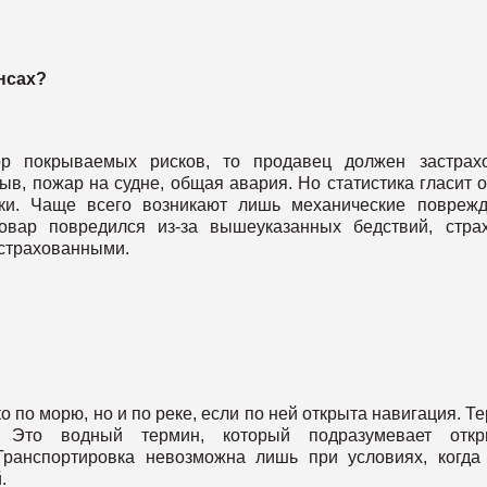
нсах?
 покрываемых рисков, то продавец должен застрахо
в, пожар на судне, общая авария. Но статистика гласит о
ки. Чаще всего возникают лишь механические повреж
овар повредился из-за вышеуказанных бедствий, стра
астрахованными.
о по морю, но и по реке, если по ней открыта навигация. Т
. Это водный термин, который подразумевает откр
Транспортировка невозможна лишь при условиях, когда
.