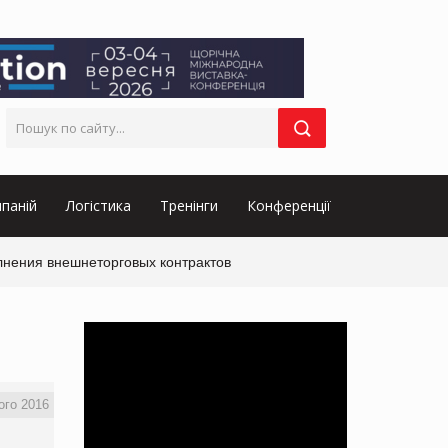
паній
Логістика
Тренінги
Конференції
нения внешнеторговых контрактов
ого 2016