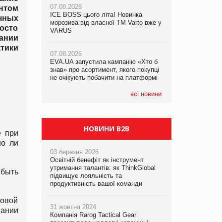
07.08.2026
нтом
ICE BOSS цього літа! Новинка
06.08.2026
чных
07.08.2026
морозива від власної ТМ Varto вже у
Смачна новинка для хвостатих: у
осто
Франція заборонила рекламні дзвінки
VARUS
VARUS з’явилися паучі Varto Paw
ании
без згоди клієнтів
expert від власної ТМ Varto!
тики
07.08.2026
EVA.UA запустила кампанію «Хто б
05.08.2026
знав» про асортимент, якого покупці
Мережа супермаркетів VARUS купує
не очікують побачити на платформі
мережу магазинів формату
convenience store КОЛО: об’єднана
компанія налічуватиме 374 магазини
всі новини
НОВИНИ B2B
е при
но ли
03 березня 2026
Освітній бенефіт як інструмент
утримання талантів: як ThinkGlobal
 быть
підвищує лояльність та
продуктивність вашої команди
ховой
31 жовтня 2024
вании
Компанія Rarog Tactical Gear