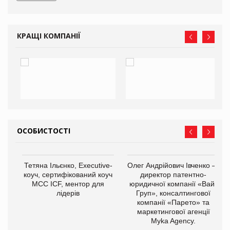
КРАЩІ КОМПАНІЇ
ОСОБИСТОСТІ
,
Тетяна Ільєнко, Executive-
Олег Андрійович Івченко —
ОВ
коуч, сертифікований коуч
директор патентно-
МСС ICF, ментор для
юридичної компанії «Вайз
лідерів
Груп», консалтингової
компанії «Парето» та
маркетингової агенції
Myka Agency.