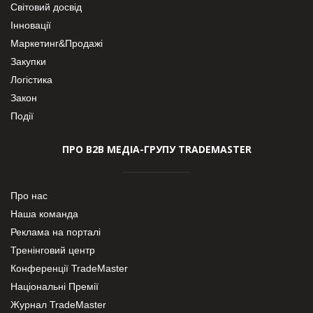
Світовий досвід
Інновації
Маркетинг&Продажі
Закупки
Логістика
Закон
Події
ПРО В2В МЕДІА-ГРУПУ TRADEMASTER
Про нас
Наша команда
Реклама на порталі
Тренінговий центр
Конференції TradeMaster
Національні Премії
Журнал TradeMaster