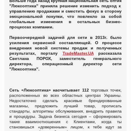
Больше года назад
крупная национальная сеть оптик
″Люксоптика″ приняла решение изменить подход к
управлению продажами и сместить фокус
в сторону
эмоциональной покупки, что повлекло за собой
глобальные изменения в остальных бизнес-
процессах компании.
Первоочередной задачей для сети в 2013г. было
усиления сервисной составляющей. О процессе
внедрения новой системы продаж и полученных
результатах,
порталу
TradeMaster.UA
рассказала
Светлана ПОРОХ, заместитель генерального
директора,
операционный директор сети
″Люксоптика″.
Сеть «Люксоптика» насчитывает 112
торговых точек,
расположенных во всех областных центрах Украины.
Недостаточно сделать красивые брендированные
магазины, предложить лучший товар, прописать
стандарты, алгоритмы обслуживания, внедрить правила
и процедуры. Задача бизнеса сегодня – сформировать
такие взаимоотношения с Клиентами, когда ты
становишься «доверенным» лицом, к тебе идут за