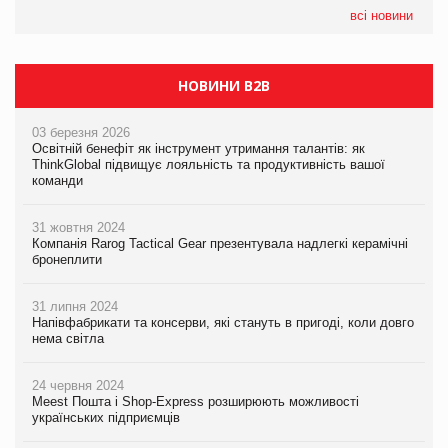
05.08.2026
всі новини
Сергій Лісунов про заморожені хлібобулочні вироби на
PrivateLabel&FMCG Master 2026
НОВИНИ B2B
03 березня 2026
Освітній бенефіт як інструмент утримання талантів: як
ThinkGlobal підвищує лояльність та продуктивність вашої
команди
31 жовтня 2024
Компанія Rarog Tactical Gear презентувала надлегкі керамічні
бронеплити
31 липня 2024
Напівфабрикати та консерви, які стануть в пригоді, коли довго
нема світла
24 червня 2024
Meest Пошта і Shop-Express розширюють можливості
українських підприємців