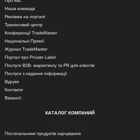
Про нас
Наша команда
Реклама на порталі
Тренінговий центр
Конференції TradeMaster
Національні Премії
Журнал TradeMaster
Портал про Private Label
Послуги В2В- маркетингу та PR для клієнтів
Послуги з надання інформації
Відгуки
Контакти
Вакансії
КАТАЛОГ КОМПАНИЙ
Постачальники продуктів харчування