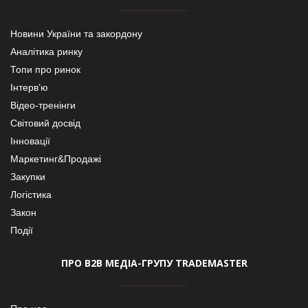
Новини України та закордону
Аналітика ринку
Топи про ринок
Інтерв’ю
Відео-тренінги
Світовий досвід
Інновації
Маркетинг&Продажі
Закупки
Логістика
Закон
Події
ПРО В2В МЕДІА-ГРУПУ TRADEMASTER