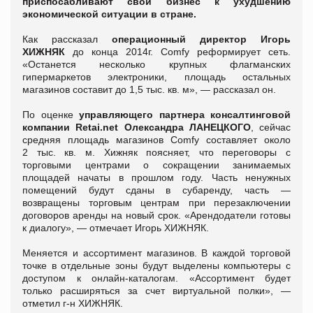
приспосабливают свой бизнес к ухудшению
экономической ситуации в стране.
Как рассказал
операционный директор Игорь
ХИЖНЯК
до конца 2014г. Comfy реформирует сеть.
«Останется несколько крупных флагманских
гипермаркетов электроники, площадь остальных
магазинов составит до 1,5 тыс. кв. м», — рассказал он.
По оценке
управляющего партнера консалтинговой
компании Retai.net Олександра ЛАНЕЦКОГО
, сейчас
средняя площадь магазинов Comfy составляет около
2 тыс. кв. м. Хижняк поясняет, что переговоры с
торговыми центрами о сокращении занимаемых
площадей начаты в прошлом году. Часть ненужных
помещений будут сданы в субаренду, часть —
возвращены торговым центрам при перезаключении
договоров аренды на новый срок. «Арендодатели готовы
к диалогу», — отмечает Игорь ХИЖНЯК.
Меняется и ассортимент магазинов. В каждой торговой
точке в отдельные зоны будут выделены компьютеры с
доступом к онлайн-каталогам. «Ассортимент будет
только расширяться за счет виртуальной полки», —
отметил г-н ХИЖНЯК.