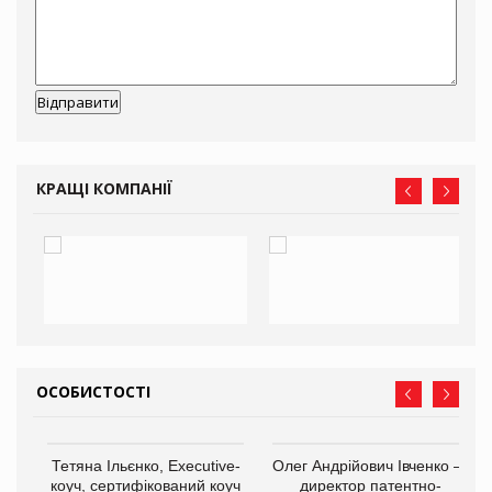
КРАЩІ КОМПАНІЇ
ОСОБИСТОСТІ
,
Тетяна Ільєнко, Executive-
Олег Андрійович Івченко —
ОВ
коуч, сертифікований коуч
директор патентно-