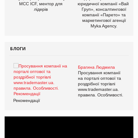
МСС ICF, ментор для
юридичної компанії «Вайз
лідерів
Груп», консалтингової
компанії «Парето» та
маркетингової агенції
Myka Agency.
БЛОГИ
Брагина Людмила
ї
Просування компанії
а
на порталі оптової та
роздрібної торгівлі
www.trademaster.ua.
і.
правила. Особливості.
Рекомендації
Ре