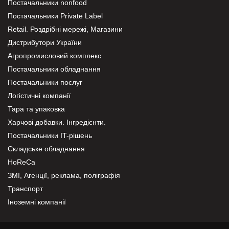
Постачальники nonfood
Постачальники Private Label
Retail. Роздрібні мережі, Магазини
Дистрибутори України
Агропромисловий комплекс
Постачальники обладнання
Постачальники послуг
Логістичні компанії
Тара та упаковка
Харчові добавки. Інгредієнти.
Постачальники IT-рішень
Складське обладнання
HoReCa
ЗМІ, Агенції, реклама, поліграфія
Транспорт
Іноземні компанії