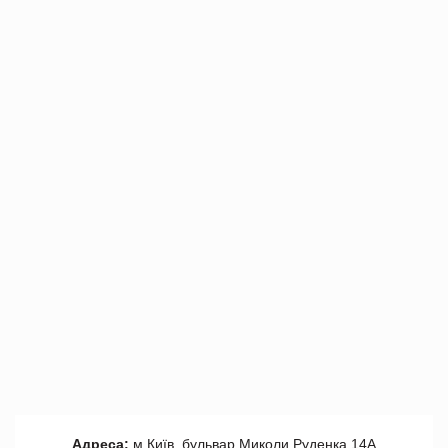
Адреса:
м.Київ, бульвар Миколи Руденка 14А