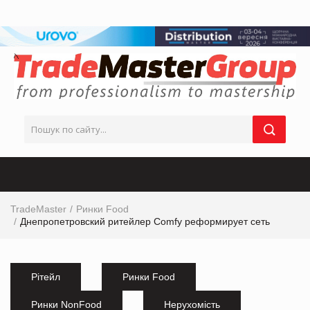
TradeMaster
Ринки Food
Днепропетровский ритейлер Comfy реформирует сеть
Рітейл
Ринки Food
Ринки NonFood
Нерухомість