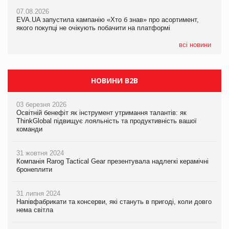
Франція заборонила рекламні дзвінки без згоди клієнтів
07.08.2026
EVA.UA запустила кампанію «Хто б знав» про асортимент,
05.08.2026
якого покупці не очікують побачити на платформі
Мережа супермаркетів VARUS купує мережу магазинів
формату convenience store КОЛО: об’єднана компанія
налічуватиме 374 магазини
всі новини
НОВИНИ B2B
03 березня 2026
Освітній бенефіт як інструмент утримання талантів: як
ThinkGlobal підвищує лояльність та продуктивність вашої
команди
31 жовтня 2024
Компанія Rarog Tactical Gear презентувала надлегкі керамічні
бронеплити
31 липня 2024
Напівфабрикати та консерви, які стануть в пригоді, коли довго
нема світла