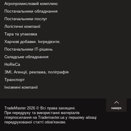
Агропромисловий комплекс
Постачальники обладнання
Постачальники послуг
Логістичні компанії
Тара та упаковка
Харчові добавки. Інгредієнти.
Постачальники IT-рішень
Складське обладнання
HoReCa
ЗМІ, Агенції, реклама, поліграфія
Транспорт
Іноземні компанії
TradeMaster 2026 © Всі права захищені.
При передруку та використанні матеріалів
гіперпосилання на Trademaster.ua у першому абзаці
передрукованої статті обов'язкове.