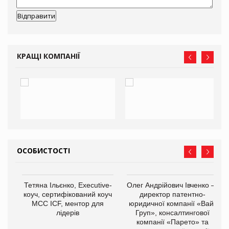
КРАЩІ КОМПАНІЇ
ОСОБИСТОСТІ
,
Тетяна Ільєнко, Executive-
Олег Андрійович Івченко —
ОВ
коуч, сертифікований коуч
директор патентно-
МСС ICF, ментор для
юридичної компанії «Вайз
лідерів
Груп», консалтингової
компанії «Парето» та