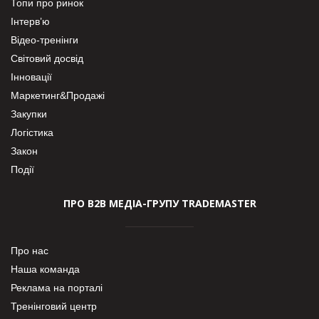
Топи про ринок
Інтерв’ю
Відео-тренінги
Світовий досвід
Інновації
Маркетинг&Продажі
Закупки
Логістика
Закон
Події
ПРО В2В МЕДІА-ГРУПУ TRADEMASTER
Про нас
Наша команда
Реклама на порталі
Тренінговий центр