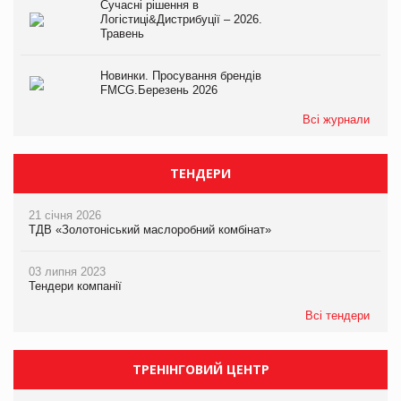
Сучасні рішення в
Логістиці&Дистрибуції – 2026.
Травень
Новинки. Просування брендів
FMCG.Березень 2026
Всі журнали
ТЕНДЕРИ
21 січня 2026
ТДВ «Золотоніський маслоробний комбінат»
03 липня 2023
Тендери компанії
Всі тендери
ТРЕНІНГОВИЙ ЦЕНТР