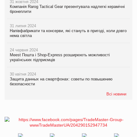
31 жовтня 2024
Компанія Rarog Tactical Gear презентувала надлегкі керамічні
бронеплити
31 липня 2024
Напівфабрикати та консерви, які стануть в пригоді, коли довго
нема світла
24 червня 2024
Meest Пошта і Shop-Express розширюють можливості
українських підприємців
30 квітня 2024
Защита данных на смартфонах: советы по повышению
безопасности
Всі новини