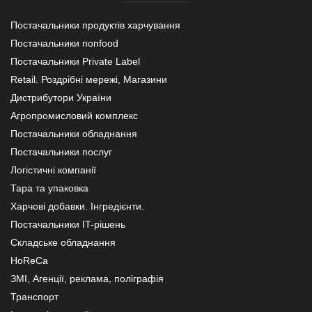
Постачальники продуктів харчування
Постачальники nonfood
Постачальники Private Label
Retail. Роздрібні мережі, Магазини
Дистрибутори України
Агропромисловий комплекс
Постачальники обладнання
Постачальники послуг
Логістичні компанії
Тара та упаковка
Харчові добавки. Інгредієнти.
Постачальники IT-рішень
Складське обладнання
HoReCa
ЗМІ, Агенції, реклама, поліграфія
Транспорт