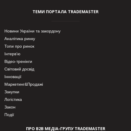
ТЕМИ ПОРТАЛА TRADEMASTER
Новини України та закордону
Аналітика ринку
Топи про ринок
Інтерв’ю
Відео-тренінги
Світовий досвід
Інновації
Маркетинг&Продажі
Закупки
Логістика
Закон
Події
ПРО В2В МЕДІА-ГРУПУ TRADEMASTER