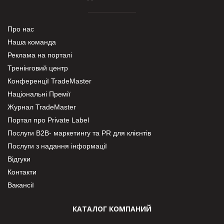
Про нас
Наша команда
Реклама на порталі
Тренінговий центр
Конференції TradeMaster
Національні Премії
Журнал TradeMaster
Портал про Private Label
Послуги В2В- маркетингу та PR для клієнтів
Послуги з надання інформації
Відгуки
Контакти
Вакансії
КАТАЛОГ КОМПАНИЙ