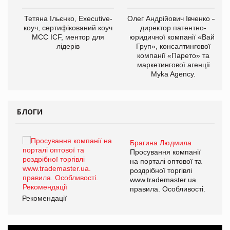
,
Тетяна Ільєнко, Executive-
Олег Андрійович Івченко —
ОВ
коуч, сертифікований коуч
директор патентно-
МСС ICF, ментор для
юридичної компанії «Вайз
лідерів
Груп», консалтингової
компанії «Парето» та
маркетингової агенції
Myka Agency.
БЛОГИ
Брагина Людмила
ї
Просування компанії
а
на порталі оптової та
роздрібної торгівлі
www.trademaster.ua.
і.
правила. Особливості.
Рекомендації
Ре