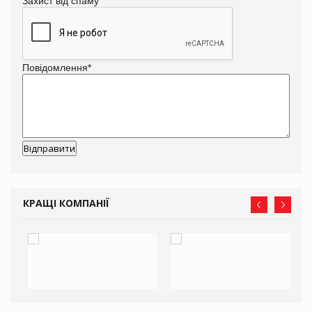
Захист від спаму
Повідомлення
*
КРАЩІ КОМПАНІЇ