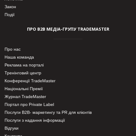
Закон
Події
ПРО В2В МЕДІА-ГРУПУ TRADEMASTER
Про нас
Наша команда
Реклама на порталі
Тренінговий центр
Конференції TradeMaster
Національні Премії
Журнал TradeMaster
Портал про Private Label
Послуги В2В- маркетингу та PR для клієнтів
Послуги з надання інформації
Відгуки
Контакти