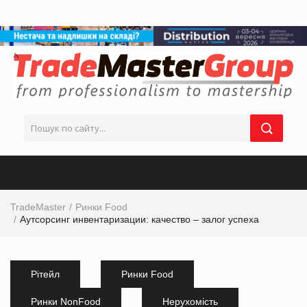
TradeMaster
Ринки Food
Аутсорсинг инвентаризации: качество – залог успеха
Рітейл
Ринки Food
Ринки NonFood
Нерухомість