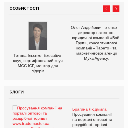
ОСОБИСТОСТІ
,
Олег Андрійович Івченко —
ОВ
директор патентно-
юридичної компанії «Вайз
Груп», консалтингової
компанії «Парето» та
маркетингової агенції
Тетяна Ільєнко, Executive-
Myka Agency.
коуч, сертифікований коуч
МСС ICF, ментор для
лідерів
БЛОГИ
Брагина Людмила
ї
Просування компанії
а
на порталі оптової та
роздрібної торгівлі