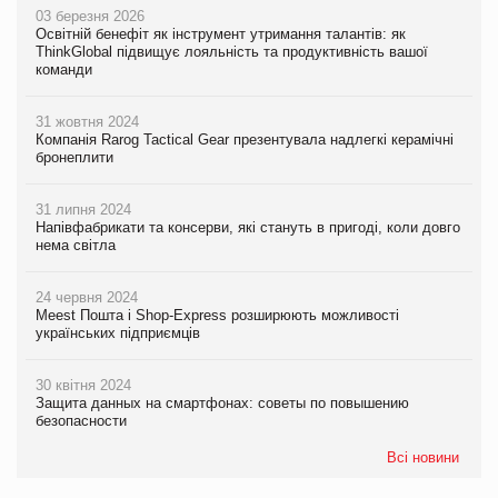
03 березня 2026
Освітній бенефіт як інструмент утримання талантів: як
ThinkGlobal підвищує лояльність та продуктивність вашої
команди
31 жовтня 2024
Компанія Rarog Tactical Gear презентувала надлегкі керамічні
бронеплити
31 липня 2024
Напівфабрикати та консерви, які стануть в пригоді, коли довго
нема світла
24 червня 2024
Meest Пошта і Shop-Express розширюють можливості
українських підприємців
30 квітня 2024
Защита данных на смартфонах: советы по повышению
безопасности
Всі новини