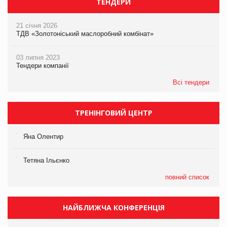
ТЕНДЕРИ
21 січня 2026
ТДВ «Золотоніський маслоробний комбінат»
03 липня 2023
Тендери компанії
Всі тендери
ТРЕНІНГОВИЙ ЦЕНТР
Яна Олентир
Тетяна Ільєнко
повний список
НАЙБЛИЖЧА КОНФЕРЕНЦІЯ