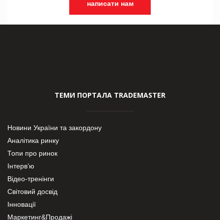
написати нам
ТЕМИ ПОРТАЛА TRADEMASTER
Новини України та закордону
Аналітика ринку
Топи про ринок
Інтерв’ю
Відео-тренінги
Світовий досвід
Інновації
Маркетинг&Продажі