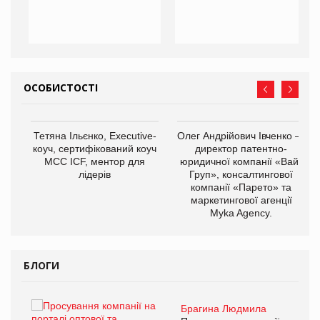
ОСОБИСТОСТІ
,
Тетяна Ільєнко, Executive-
Олег Андрійович Івченко —
ОВ
коуч, сертифікований коуч
директор патентно-
МСС ICF, ментор для
юридичної компанії «Вайз
лідерів
Груп», консалтингової
компанії «Парето» та
маркетингової агенції
Myka Agency.
БЛОГИ
Брагина Людмила