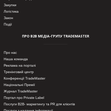
Закупки
Логістика
Закон
Події
ПРО В2В МЕДІА-ГРУПУ TRADEMASTER
Про нас
Наша команда
Реклама на порталі
Тренінговий центр
Конференції TradeMaster
Національні Премії
Журнал TradeMaster
Портал про Private Label
Послуги В2В- маркетингу та PR для клієнтів
Послуги з надання інформації