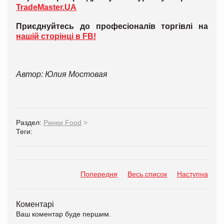
TradeMaster.UA
Приєднуйтесь до професіоналів торгівлі на
нашій сторінці в FB!
Автор: Юлия Мостовая
Раздел:
Ринки Food
>
Теги:
Попередня
Весь список
Наступна
Коментарі
Ваш коментар буде першим.