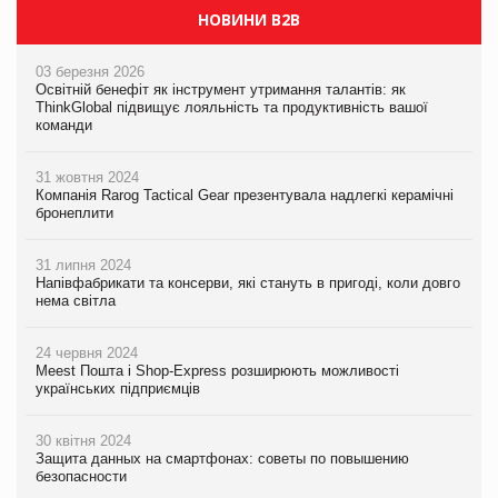
НОВИНИ B2B
03 березня 2026
Освітній бенефіт як інструмент утримання талантів: як
ThinkGlobal підвищує лояльність та продуктивність вашої
команди
31 жовтня 2024
Компанія Rarog Tactical Gear презентувала надлегкі керамічні
бронеплити
31 липня 2024
Напівфабрикати та консерви, які стануть в пригоді, коли довго
нема світла
24 червня 2024
Meest Пошта і Shop-Express розширюють можливості
українських підприємців
30 квітня 2024
Защита данных на смартфонах: советы по повышению
безопасности