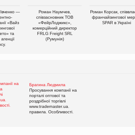
 Івченко —
Роман Наумчев,
Роман Корсак, співвла
ентно-
співзасновник ТОВ
франчайзингової мер
нії «Вайз
«ФейрЛоджикс»,
SPAR в Україні
тингової
комерційний директор
ето» та
FRLG Freight SRL
 агенції
(Румунія)
cy.
Брагина Людмила
Просування компанії на
порталі оптової та
роздрібної торгівлі
www.trademaster.ua.
правила. Особливості.
Рекомендації