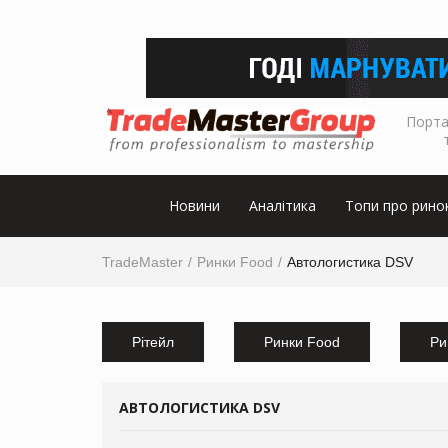
Порта
Новини
Аналітика
Топи про рино
TradeMaster
Ринки Food
Автологистика DSV
Рітейл
Ринки Food
Ри
АВТОЛОГИСТИКА DSV