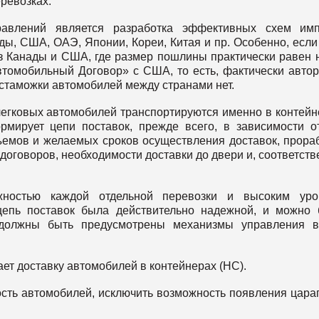
ревозках.
равлений является разработка эффективных схем имп
ы, США, ОАЭ, Японии, Кореи, Китая и пр. Особенно, если
з Канады и США, где размер пошлины практически равен 
втомобильный Договор» с США, то есть, фактически авто
астаможки автомобилей между странами нет.
 легковых автомобилей транспортируются именно в контейн
мирует цепи поставок, прежде всего, в зависимости о
бъемов и желаемых сроков осуществления доставок, прора
договоров, необходимости доставки до двери и, соответств
ожностью каждой отдельной перевозки и высоким уро
 цепь поставок была действительно надежной, и можно
, должны быть предусмотрены механизмы управления 
ает доставку автомобилей в контейнерах (НС).
ость автомобилей, исключить возможность появления цара