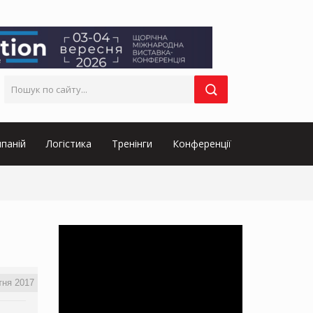
паній
Логістика
Тренінги
Конференції
тня 2017