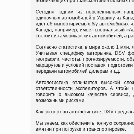
возникающих при трансконтинентальных пе
Сегодня, одним из перспективных нап
одиночных автомобилей в Украину из Канад
идет об импортируемых б/у автомобилях и
Канада, например, имеет специальный «А
состоит из американских автомобилей, а р
Согласно статистике, в мире около 1 млн.
Учитывая специфику авторынка, DSV фор
географии, частоты, прогнозируемости, о
маршрутов и условий поставок, подготовки 
передачи автомобилей дилерам и т.д.
Автологистика отличается высокой сл
ответственности экспедиторов. А чтобы
говорить о высоком каче­стве сервиса
возможными рисками.
Как эксперт по автологистике, DSV предлаг
Мы знаем, как обеспечить полную сохранн
вмятин при погрузке и транспортировке.