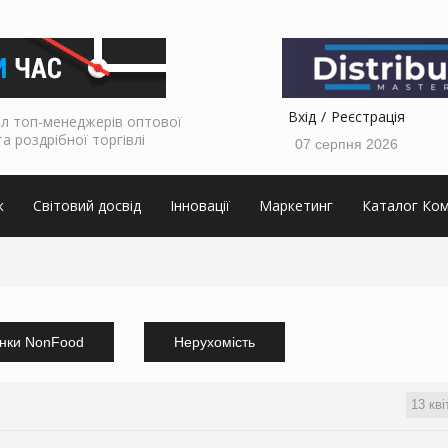
Вхід
Реєстрація
л топ-менеджерів оптової
та роздрібної торгівлі
07 серпня 2026
к
Світовий досвід
Інновації
Маркетинг
Каталог Ком
нки NonFood
Нерухомість
13 кві