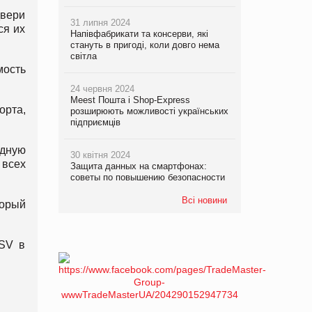
двери
31 липня 2024
ся их
Напівфабрикати та консерви, які
стануть в пригоді, коли довго нема
світла
ость
24 червня 2024
Meest Пошта і Shop-Express
орта,
розширюють можливості українських
підприємців
дную
30 квітня 2024
 всех
Защита данных на смартфонах:
советы по повышению безопасности
Всі новини
торый
SV в