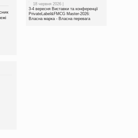
18 червня 2026 |
3-4 вересня Виставки та конференції
сник
Олексій Логачов-Михайлов
Яна Сараніна, директор
PrivateLabel&FMCG Master-2026:
ежі
Файно маркет Директор
компанії «УкраМарин»
Власна марка - Власна перевага
департаменту з
виробництва
Брагина Людмила
Просування компанії на
порталі оптової та
роздрібної торгівлі
www.trademaster.ua.
правила. Особливості.