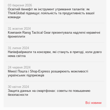
03 березня 2026
Освітній бенефіт як інструмент утримання талантів: як
ThinkGlobal підвищує лояльність та продуктивність вашої
команди
31 жовтня 2024
Компанія Rarog Tactical Gear презентувала надлегкі керамічні
бронеплити
31 липня 2024
Напівфабрикати та консерви, які стануть в пригоді, коли довго
нема світла
24 червня 2024
Meest Пошта і Shop-Express розширюють можливості
українських підприємців
30 квітня 2024
Защита данных на смартфонах: советы по повышению
безопасности
Всі новини