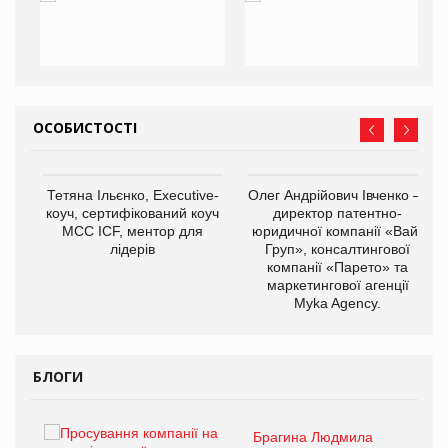
ОСОБИСТОСТІ
,
Тетяна Ільєнко, Executive-
Олег Андрійович Івченко —
ОВ
коуч, сертифікований коуч
директор патентно-
МСС ICF, ментор для
юридичної компанії «Вайз
лідерів
Груп», консалтингової
компанії «Парето» та
маркетингової агенції
Myka Agency.
БЛОГИ
Брагина Людмила