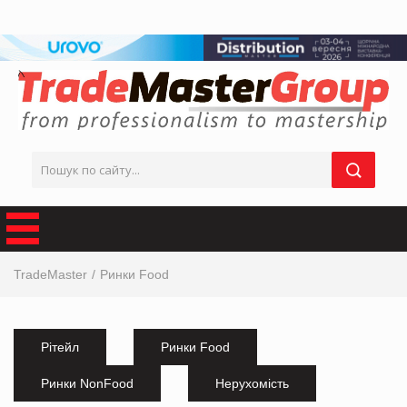
TradeMaster
Ринки Food
Рітейл
Ринки Food
Ринки NonFood
Нерухомість