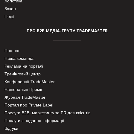
Логістика
Закон
Події
ПРО В2В МЕДІА-ГРУПУ TRADEMASTER
Про нас
Наша команда
Реклама на порталі
Тренінговий центр
Конференції TradeMaster
Національні Премії
Журнал TradeMaster
Портал про Private Label
Послуги В2В- маркетингу та PR для клієнтів
Послуги з надання інформації
Відгуки