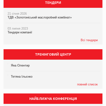
ТЕНДЕРИ
21 січня 2026
ТДВ «Золотоніський маслоробний комбінат»
03 липня 2023
Тендери компанії
Всі тендери
ТРЕНІНГОВИЙ ЦЕНТР
Яна Олентир
Тетяна Ільєнко
повний список
НАЙБЛИЖЧА КОНФЕРЕНЦІЯ