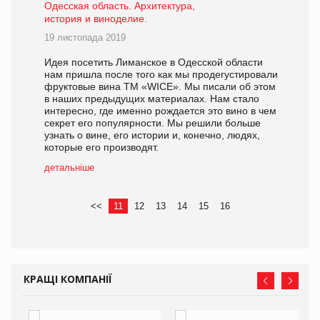
Одесская область. Архитектура,
история и виноделие.
19 листопада 2019
Идея посетить Лиманское в Одесской области
нам пришла после того как мы продегустировали
фруктовые вина ТМ «WICE». Мы писали об этом
в наших предыдущих материалах. Нам стало
интересно, где именно рождается это вино в чем
секрет его популярности. Мы решили больше
узнать о вине, его истории и, конечно, людях,
которые его производят.
детальніше
<<
11
12
13
14
15
16
КРАЩІ КОМПАНІЇ