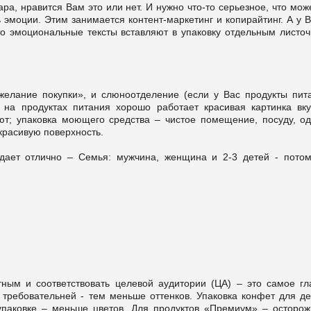
ара, нравится Вам это или нет. И нужно что-то серьезное, что мож
 эмоции. Этим занимается контент-маркетинг и копирайтинг. А у 
то эмоциональные тексты вставляют в упаковку отдельным листоч
елание покупки», и слюноотделение (если у Вас продукты пита
 на продуктах питания хорошо работает красивая картинка вку
ют; упаковка моющего средства – чистое помещение, посуду, од
красивую поверхность.
одает отлично – Семья: мужчина, женщина и 2-3 детей - потом
ным и соответствовать целевой аудитории (ЦА) – это самое гл
требовательней - тем меньше оттенков. Упаковка конфет для де
 упаковке – меньше цветов. Для продуктов «Премиум» – осторож