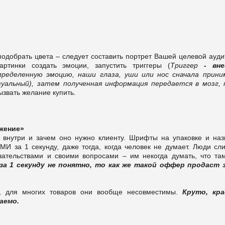
 подобрать цвета – следует составить портрет Вашей целевой ауд
ртинки создать эмоции, запустить триггеры (
Триггер
- вне
пределенную эмоцию, наши глаза, уши или нос сначала прин
изуальный), затем полученная информация передается в мозг, 
вызвать желание купить.
ожение»
 внутри и зачем оно нужно клиенту. Шрифты на упаковке и наз
 за 1 секунду, даже тогда, когда человек не думает. Люди сл
зательствами и своими вопросами – им некогда думать, что та
за 1 секунду не понятно, то как же такой оффер продаст з
и, для многих товаров они вообще несовместимы.
Круто, кра
аемо.