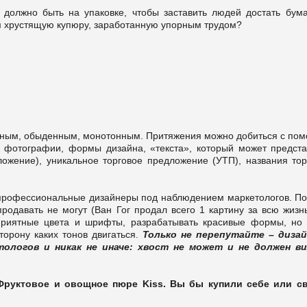
 должно быть на упаковке, чтобы заставить людей достать бума
ам хрустящую купюру, заработанную упорным трудом?
учным, обыденным, монотонным. Притяжения можно добиться с по
й фотографии, формы дизайна, «текста», который может предста
жение), уникальное торговое предложение (УТП), названия тор
 профессиональные дизайнеры под наблюдением маркетологов. П
продавать не могут (Ван Гог продал всего 1 картину за всю жизн
приятные цвета и шрифты, разрабатывать красивые формы, но 
торону каких тонов двигаться.
Только не перепутайте – диза
ологов и никак не иначе: хвост не может и не должен в
Фруктовое и овощное пюре Kiss.
Вы бы купили себе или с