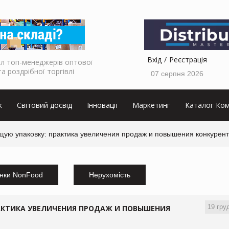
Вхід
Реєстрація
л топ-менеджерів оптової
та роздрібної торгівлі
07 серпня 2026
к
Світовий досвід
Інновації
Маркетинг
Каталог Ком
щую упаковку: практика увеличения продаж и повышения конкурен
нки NonFood
Нерухомість
19 гру
АКТИКА УВЕЛИЧЕНИЯ ПРОДАЖ И ПОВЫШЕНИЯ