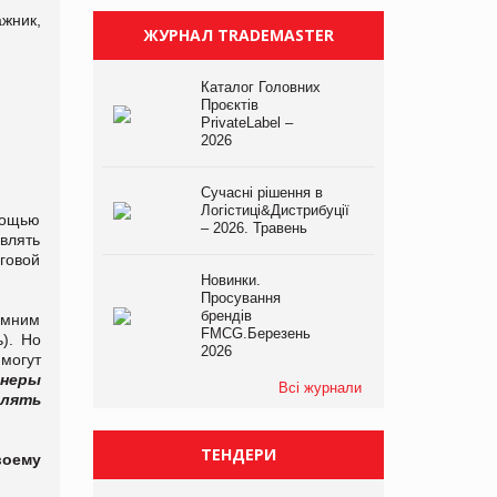
жник,
ЖУРНАЛ TRADEMASTER
Каталог Головних
Проєктів
PrivateLabel –
2026
Сучасні рішення в
Логістиці&Дистрибуції
мощью
– 2026. Травень
влять
говой
Новинки.
Просування
брендів
омним
FMCG.Березень
ь). Но
2026
могут
йнеры
Всі журнали
илять
ТЕНДЕРИ
воему