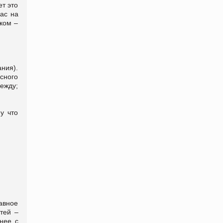
ет это
Вас на
ком –
ния).
сного
ежду;
у что
авное
тей –
нее с