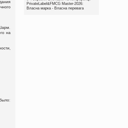
дания
PrivateLabel&FMCG Master-2026:
очного
Власна марка - Власна перевага
Шарм.
его на
ости,
было: