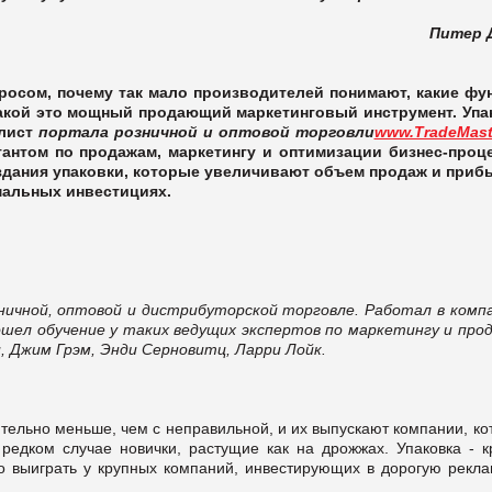
Питер 
росом, почему так мало производителей понимают, какие фу
какой это мощный продающий маркетинговый инструмент. Упа
алист
портала розничной и оптовой торговли
www.TradeMast
тантом по продажам, маркетингу и оптимизации бизнес-проц
здания упаковки, которые увеличивают объем продаж и приб
имальных инвестициях.
ничной, оптовой и дистрибуторской торговле. Работал в компа
шел обучение у таких ведущих экспертов по маркетингу и про
и, Джим Грэм, Энди Серновитц, Ларри Лойк.
ительно меньше, чем с неправильной, и их выпускают компании, к
редком случае новички, растущие как на дрожжах. Упаковка - к
о выиграть у крупных компаний, инвестирующих в дорогую рекла