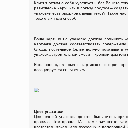
Клиент отлично себя чувствует и без Вашего тов
равновесие нарушить в пользу покупки – создать
упаковке есть эмоциональный текст? Также час
тоже отличный способ.
Ваша картина на упаковке должна повышать «ж
Картинка должна соответствовать содержанию:
блюда; постельное белье должно показывать у
упаковка строительной смеси – крепкий дом или 
Есть еще одна тема в картинках, которая пр
ассоциируется со счастьем.
Цвет упаковки
Цвет вашей упаковки должен быть очень прият
правило. Чем проще ЦА – тем ярче цвета, чем 
цветастая, яркая, для взрослых в подарочной