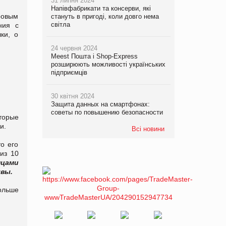
31 липня 2024
Напівфабрикати та консерви, які
ровым
стануть в пригоді, коли довго нема
світла
ния с
ки, о
24 червня 2024
Meest Пошта і Shop-Express
розширюють можливості українських
підприємців
30 квітня 2024
Защита данных на смартфонах:
советы по повышению безопасности
торые
и.
Всі новини
о его
из 10
нцами
ывы.
больше