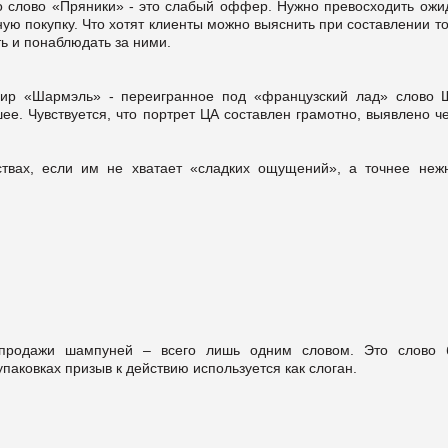
то слово «Пряники» - это слабый оффер. Нужно превосходить ожи
ную покупку. Что хотят клиенты можно выяснить при составлении т
ь и понаблюдать за ними.
ир «Шармэль» - переигранное под «французский лад» слово 
е. Чувствуется, что портрет ЦА составлен грамотно, выявлено ч
твах, если им не хватает «сладких ощущений», а точнее нежн
.
а продажи шампуней – всего лишь одним словом. Это слово 
паковках призыв к действию используется как слоган.