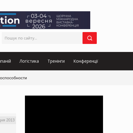
паній
Логістика
Тренінги
Конференції
тоспособности
дня 2013