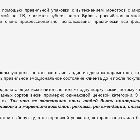
 помощью правильной упаковки с вытеснением монстров с ми
мой на ТВ, является зубная паста
Splat -
российская компа
а очень профессионально, использованы практически все фиш
большую роль, но это всего лишь один из десятка параметров, ко
ть правильное эмоциональное состояние клиента до и после покупк
дпочитающих исключительно только одну марку виски, потому чт
азных сортов виски примерно одинаковой ценовой категории. 9 
иток.
Так что же заставляло этих людей быть приверже
паковка и маркетинг компании, реклама, рекомендации, отз
тели выберут ту, что в красивой упаковке, которая впечатлила 