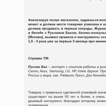
Анализируя полки магазинов, задаешься воп
может и должна нести товарная упаковка и 
должна продавать в первые секунды. Журн
в беседе
с
Русланом Бахом, бизнес-консуль
(Москва), выявил правила и инструменты со
1,5 - 3 раза уже за первые 3 месяца при мин
Справка ТМ:
Руслан Бах
– эксперт с опытом работы в роз
Canon, Asus, Samsung, LG, HP,
Intel
и другие
.
Про
России и мира, как: Радмило Лукич, Дэн Кеннед
Товаров, с правильно сделанной упаковкой знач
существуют на рынке 50 лет и более, в очень 
дешевый инструмент, благодаря которому можн
телевиденьи.