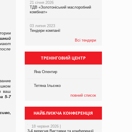
21 січня 2026
ТДВ «Золотоніський маслоробний
комбінат»
03 липня 2023
Тендери компанії
итории
шний
Всі тендери
имают
после
ТРЕНІНГОВИЙ ЦЕНТР
Яна Олентир
вание
Тетяна Ільєнко
ишком
м ваш
повний список
а 5-7
сиво,
НАЙБЛИЖЧА КОНФЕРЕНЦІЯ
18 червня 2026 |
3-4 вересня Виставки та конференції