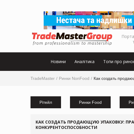
Порта
Новини
Аналітика
Топи про рино
TradeMaster
Ринки NonFood
Как создать продаю
Рітейл
Ринки Food
Ри
КАК СОЗДАТЬ ПРОДАЮЩУЮ УПАКОВКУ: ПР
КОНКУРЕНТОСПОСОБНОСТИ