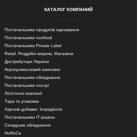
КАТАЛОГ КОМПАНИЙ
Постачальники продуктів харчування
Постачальники nonfood
Постачальники Private Label
Retail. Роздрібні мережі, Магазини
Дистрибутори України
Агропромисловий комплекс
Постачальники обладнання
Постачальники послуг
Логістичні компанії
Тара та упаковка
Харчові добавки. Інгредієнти.
Постачальники IT-рішень
Складське обладнання
HoReCa