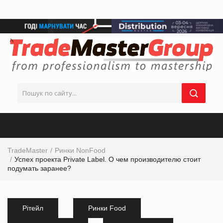
TradeMaster
Ринки NonFood
Успех проекта Private Label. О чем производителю стоит
подумать заранее?
Рітейл
Ринки Food