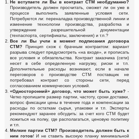
Не вступаете ли Вы в контракт СТМ необдуманно?
Производитель должен просчитать, сможет ли он уже в
процессе выполнить заявленные условия сети.
Потребуются ли: переналадка производственной линии и
изменение технологии производства, разработка и
утверждение разрешительной документации
(техпаспорта, сертификаты, заключения) и т.п.?
Все ли Вы учли в момент подписания договора
СТМ?
Принцип схож с брачным контрактом: вариант
разрыва следует предусмотреть «на входе», и прописать
все условия и обязательства. Контракт заказчика (сети)
несет в себе определенную нагрузку, риски и т.п.
Дополнительные расходы возникают, если в начале
переговоров о производстве СТМ поставщик не
потребовал контракт со стороны сети, перед
согласованием коммерческих условий.
«Односторонний» договор, что может быть хуже?
-
Четко пропишите размер партии, частоту, сроки доставки,
вопрос фиксации цены в течение года и компенсации за
расходы по остаткам сырья, упаковки и т.п. Эксперты
рекомендуют заранее обсудить: за счет кого СТМ будет
ложиться на полку, где располагаться, ценовую политику
и т.п.
Мелкие партии СТМ?
Производитель должен быть к
ним готов
! И не ставить высокую планку минимальной