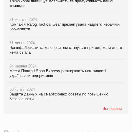
ThinkGlobal підвищує лояльність та продуктивність вашої
команди
31 жовтня 2024
Компанія Rarog Tactical Gear презентувала надлегкі керамічні
бронеплити
31 липня 2024
Напівфабрикати та консерви, які стануть в пригоді, коли довго
нема світла
24 червня 2024
Meest Пошта і Shop-Express розширюють можливості
українських підприємців
30 квітня 2024
Защита данных на смартфонах: советы по повышению
безопасности
Всі новини