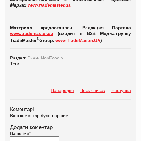
Марках
www.trademaster.ua
Материал предоставлен: Редакция Портала
www.trademaster.ua
(входит в В2В Медиа-группу
®
TradeMaster
Group,
www
.
TradeMaster
.
UA
)
Раздел:
Ринки NonFood
>
Теги:
Попередня
Весь список
Наступна
Коментарі
Ваш коментар буде першим.
Додати коментар
Ваше імя
*