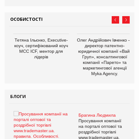
ОСОБИСТОСТІ
,
Тетяна Ільєнко, Executive-
Олег Андрійович Івченко —
ОВ
коуч, сертифікований коуч
директор патентно-
МСС ICF, ментор для
юридичної компанії «Вайз
лідерів
Груп», консалтингової
компанії «Парето» та
маркетингової агенції
Myka Agency.
БЛОГИ
Брагина Людмила
ї
Просування компанії
а
на порталі оптової та
роздрібної торгівлі
www.trademaster.ua.