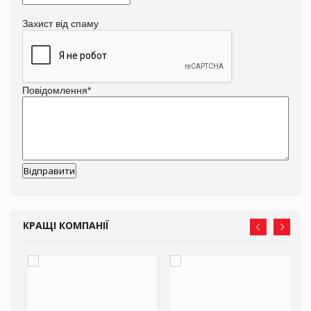
Захист від спаму
Повідомлення
*
КРАЩІ КОМПАНІЇ