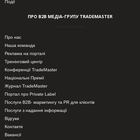
Події
ПРО В2В МЕДІА-ГРУПУ TRADEMASTER
Про нас
Наша команда
Реклама на порталі
Тренінговий центр
Конференції TradeMaster
Національні Премії
Журнал TradeMaster
Портал про Private Label
Послуги В2В- маркетингу та PR для клієнтів
Послуги з надання інформації
Відгуки
Контакти
Вакансії