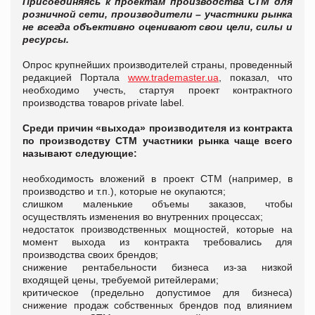
Присоединяясь к проектам производства СТМ для
розничной сети, производители – участники рынка
не всегда объективно оценивают свои цели, силы и
ресурсы.
Опрос крупнейших производителей страны, проведенный
редакцией Портала
www.trademaster.ua
, показал, что
необходимо учесть, стартуя проект контрактного
производства товаров private label.
C
реди причин «выхода» производителя из контракта
по производству СТМ участники рынка чаще всего
называют следующие:
необходимость вложений в проект СТМ (например, в
производство и т.п.), которые не окупаются;
слишком маленькие объемы заказов, чтобы
осуществлять изменения во внутренних процессах;
недостаток производственных мощностей, которые на
момент выхода из контракта требовались для
производства своих брендов;
снижение рентабельности бизнеса из-за низкой
входящей цены, требуемой ритейлерами;
критическое (предельно допустимое для бизнеса)
снижение продаж собственных брендов под влиянием