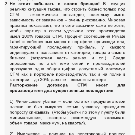
Не стоит забывать о своих брендах!
В текущих
реалиях ситуация такова, что строить бизнес только под
СТМ – экономически невыгодно, поскольку иметь
зависимость от заказчиков – очень рискованно. Мировая
практика показывает, что и сети-заказчики сами не хотят,
чтобы партнер в своем удельном весе производства
имел 100% товаров СТМ. Процент соотношения Private
Label и собственных марок в портфеле производителя,
гарантирующий последнему прибыль, у каждого
индивидуален: все зависит от категории, товара и самого
бизнеса (затратная часть разная и т.п.). Среди
опрошенных по этой теме сетей и производителей
прозвучала одна общая цифра: допустимый максимум
СТМ как в портфеле производителя, так и на полке в
категории – до 30%, дальше – возможны потери.
Расторжение договора СТМ несет для
производителя два существенных последствия
:
1) Финансовые убытки – если остаток продукта/готовой
пленки не был выкуплен сетью, упаковку приходится
попросту списывать. (Чтобы убытки по этому пункту были
минимальными, эксперты рекомендуют заказывать
объем товара, максимум, на квартал).
2) Имиджевое – влияние на переговорный процесс