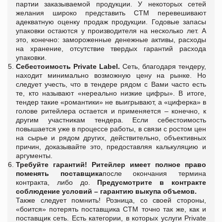
партии заказываемой продукции. У некоторых сетей
желания широко представить СТМ перевешивают
адекватную оценку продаж продукции. Годовые запасы
упаковки остаются у производителя на несколько лет. А
это, конечно: замороженные денежные активы, расходы
на хранение, отсутствие твердых гарантий расхода
упаковки.
Себестоимость Private Label.
Сеть, благодаря тендеру,
находит минимально возможную цену на рынке. Но
следует учесть, что в тендере рядом с Вами часто есть
те, кто называют «нереально низкие цифры». В итоге,
тендер такие «романтики» не выигрывают, а «циферка» в
голове ритейлера остается и применяется – конечно, к
другим участникам тендера. Если себестоимость
повышается уже в процессе работы, в связи с ростом цен
на сырье и рядом других, действительно, объективных
причин, доказывайте это, предоставляя калькуляцию и
аргументы.
Требуйте гарантий!
Ритейлер имеет полное право
поменять поставщика
после окончания термина
контракта, либо до.
Предусмотрите в контракте
соблюдение условий – гарантию выкупа объемов.
Также следует помнить! Розница, со своей стороны,
«боится» потерять поставщика СТМ точно так же, как и
поставщик сеть. Есть категории, в которых услуги Private