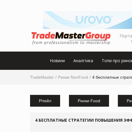
Порта
Новини
Аналітика
Топи про рино
TradeMaster
Ринки NonFood
4 бесплатные страт
Рітейл
Ринки Food
Ри
4 БЕСПЛАТНЫЕ СТРАТЕГИИ ПОВЫШЕНИЯ ЭФ