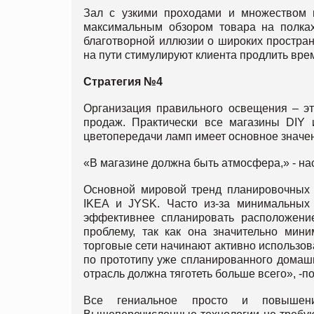
Зал с узкими проходами и множеством 
максимальным обзором товара на полках
благотворной иллюзии о широких простран
на пути стимулируют клиента продлить врем
Стратегия №4
Организация правильного освещения – эт
продаж. Практически все магазины DIY
цветопередачи ламп имеет основное значени
«В магазине должна быть атмосфера,» - на
Основной мировой тренд планировочных р
IKEA и JYSK. Часто из-за минимальных 
эффективнее спланировать расположени
проблему, так как она значительно мин
торговые сети начинают активно использов
по прототипу уже спланированного домашне
отрасль должна тяготеть больше всего», -п
Все гениальное просто и повышен