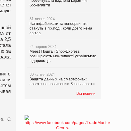
презентувала надлегкі керамічні
ается
бронеплити
былую
31 липня 2024
Напівфабрикати та консерви, які
ычной
стануть в пригоді, коли довго нема
світла
та от
а 2,5
стала
24 червня 2024
ло за
Meest Пошта і Shop-Express
розширюють можливості українських
уража
підприємців
ния о
30 квітня 2024
Защита данных на смартфонах:
ализм
советы по повышению безопасности
сетям
сывая
Всі новини
ее. С