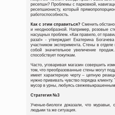
ресепшн? Проблемы с парковкой, навигаци
ресепшионисту, который прямопропорцион
работоспособность.
Как с этим справиться?
Сменить обстанов
и неоднообразной. Например, розовые ст
насущных проблем. «Как правило, от прави
раза!» - утверждает Екатерина Богачева
участником эксперимента. Стены в отделе
собой значительное увеличение продаж
способствует покупкам.
Часто, уговаривая магазин совершить из
том, что преобразованные стены могут под
имеет характерную черту – цепную реакци
нужно прививать чувство порядка клиенту. 
мусор в урны, любуясь свежевыкрашенными
Стратегия №3
Ученые-биологи доказали, что муравьи, 
людьми та же ситуация.