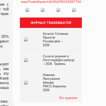
рии с
т той
ствия
ЖУРНАЛ TRADEMASTER
Каталог Головних
т 35%
Проєктів
циент
PrivateLabel –
2026
а.
Сучасні рішення в
Логістиці&Дистрибуції
ьзует
– 2026. Травень
, как
ь эту
Новинки.
йские
Просування
брендів
мента
FMCG.Березень
 наша
2026
Всі журнали
оже.