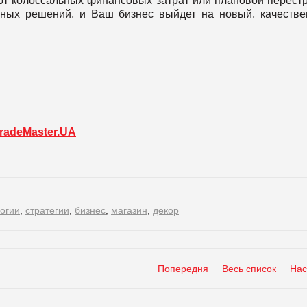
т колоссальных финансовых затрат или плановой перест
вных решений, и Ваш бизнес выйдет на новый, качеств
radeMaster.UA
огии
,
стратегии
,
бизнес
,
магазин
,
декор
Попередня
Весь список
Нас