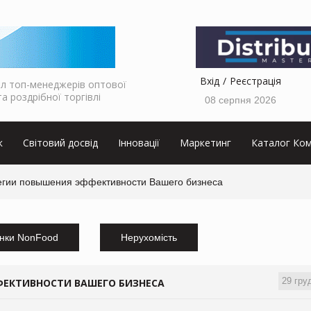
Вхід
Реєстрація
л топ-менеджерів оптової
та роздрібної торгівлі
08 серпня 2026
к
Світовий досвід
Інновації
Маркетинг
Каталог Ком
егии повышения эффективности Вашего бизнеса
нки NonFood
Нерухомість
29 гру
ФЕКТИВНОСТИ ВАШЕГО БИЗНЕСА