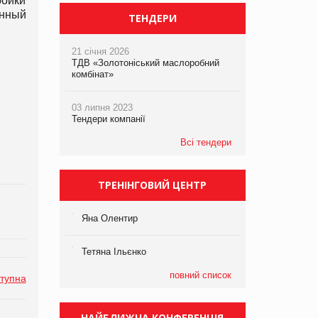
ройки
енный
ТЕНДЕРИ
21 січня 2026
ТДВ «Золотоніський маслоробний
комбінат»
03 липня 2023
Тендери компанії
Всі тендери
ТРЕНІНГОВИЙ ЦЕНТР
Яна Олентир
Тетяна Ільєнко
повний список
тупна
НАЙБЛИЖЧА КОНФЕРЕНЦІЯ