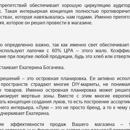
препятствий обеспечивает хорошую циркуляцию аудито
. Такая интерьерная концепция полностью противоречи
ствах, которая навязывалась нам годами. Именно препят
я, которое он решил провести в магазине.
о определенно важно, так как именно свет обеспечивае
 используют лапочки с 60% ЦРА – этого мало. Коэффи
е при покупке любой продукции, будь это хлеб или отвертк
стаивает Екатерина Богачева.
ешений – это островная планировка. Ее активно испол
пространств страдают многие DIY-маркеты, не понимая
е товаров. Именно островная планировка может решит
имизирует мертвые зоны. Вместе с этим многие европе
ать концепция создания луков, то есть построение ассорти
го интерьера. «Луки – это не просто бренд, а то к чему
одчеркивает Екатерина.
ие эффективности продаж Вашего магазина – т