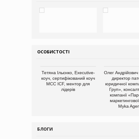
ОСОБИСТОСТІ
арас Ігорович,
Тетяна Ільєнко, Executive-
Олег Андрійович
иробництва ТОВ
коуч, сертифікований коуч
директор пат
Герчак"
МСС ICF, ментор для
юридичної компа
лідерів
Груп», консал
компанії «Пар
маркетингової
Myka Agen
БЛОГИ