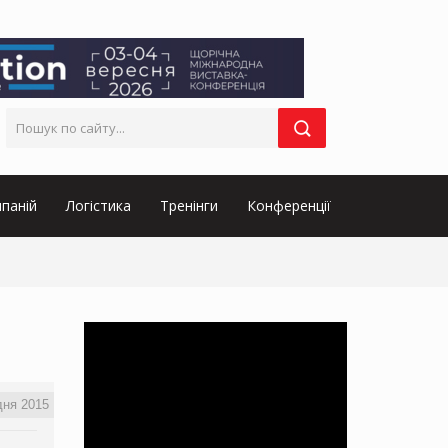
паній
Логістика
Тренінги
Конференції
дня 2015