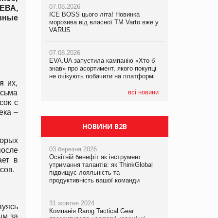
07.08.2026
ЕВА,
ICE BOSS цього літа! Новинка
06.08.2026
ивные
07.08.2026
морозива від власної ТМ Varto вже у
Смачна новинка для хвостатих: у
Франція заборонила рекламні дзвінки
VARUS
VARUS з’явилися паучі Varto Paw
без згоди клієнтів
expert від власної ТМ Varto!
07.08.2026
EVA.UA запустила кампанію «Хто б
05.08.2026
знав» про асортимент, якого покупці
Мережа супермаркетів VARUS купує
не очікують побачити на платформі
мережу магазинів формату
я их,
convenience store КОЛО: об’єднана
компанія налічуватиме 374 магазини
есьма
всі новини
сок с
ека –
НОВИНИ B2B
торых
03 березня 2026
после
Освітній бенефіт як інструмент
ает в
утримання талантів: як ThinkGlobal
сов.
підвищує лояльність та
продуктивність вашої команди
31 жовтня 2024
вуясь
Компанія Rarog Tactical Gear
ым за