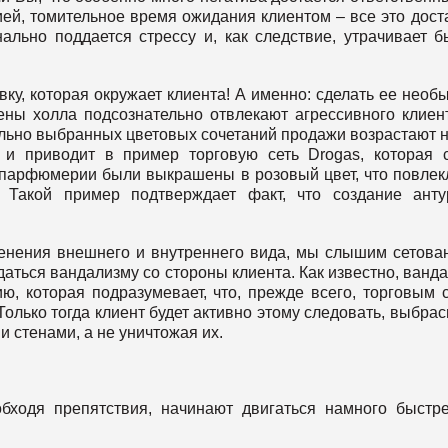
ей, томительное время ожидания клиентом – все это дост
ально поддается стрессу и, как следствие, утрачивает 
ку, которая окружает клиента! А именно: сделать ее необ
ены холла подсознательно отвлекают агрессивного клиен
льно выбранных цветовых сочетаний продажи возрастают н
 и приводит в пример торговую сеть Drogas, которая 
 парфюмерии были выкрашены в розовый цвет, что повлек
. Такой пример подтверждает факт, что создание ант
менения внешнего и внутреннего вида, мы слышим сетова
даться вандализму со стороны клиента. Как известно, ванд
ю, которая подразумевает, что, прежде всего, торговым 
Только тогда клиент будет активно этому следовать, выбра
 стенами, а не уничтожая их.
обходя препятствия, начинают двигаться намного быстр