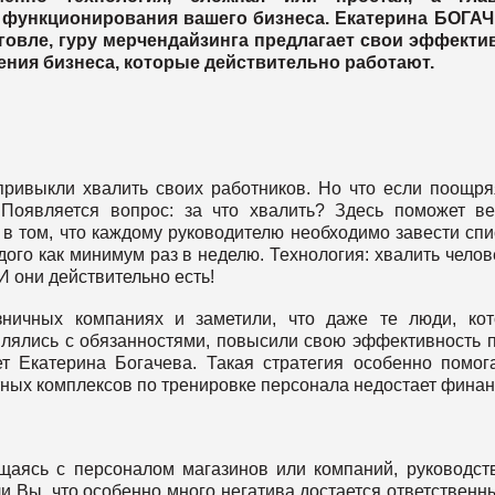
о функционирования вашего бизнеса. Екатерина БОГАЧ
говле, гуру мерчендайзинга предлагает свои эффект
ения бизнеса, которые действительно работают.
привыкли хвалить своих работников. Но что если поощря
Появляется вопрос: за что хвалить? Здесь поможет в
 в том, что каждому руководителю необходимо завести спи
дого как минимум раз в неделю. Технология: хвалить челов
 И они действительно есть!
ничных компаниях и заметили, что даже те люди, ко
авлялись с обязанностями, повысили свою эффективность 
ет Екатерина Богачева. Такая стратегия особенно помог
тных комплексов по тренировке персонала недостает финан
бщаясь с персоналом магазинов или компаний, руководст
ли Вы, что особенно много негатива достается ответственн