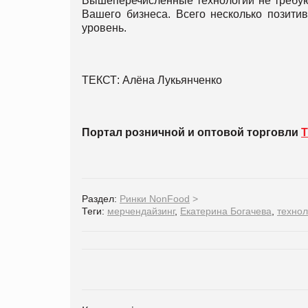
Вышеперечисленные технологии не требую
Вашего бизнеса. Всего несколько позити
уровень.
ТЕКСТ: Алёна Лукьянченко
Портал розничной и оптовой торговли
T
Раздел:
Ринки NonFood
>
Теги:
мерчендайзинг
,
Екатерина Богачева
,
технол