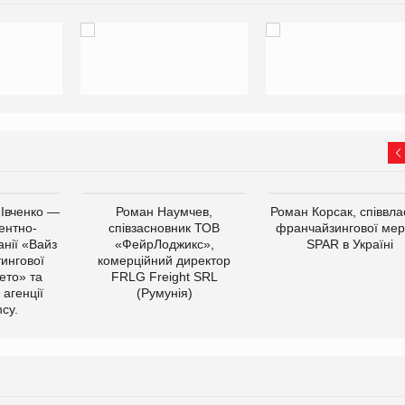
 Івченко —
Роман Наумчев,
Роман Корсак, співвла
ентно-
співзасновник ТОВ
франчайзингової мер
нії «Вайз
«ФейрЛоджикс»,
SPAR в Україні
тингової
комерційний директор
ето» та
FRLG Freight SRL
 агенції
(Румунія)
cy.