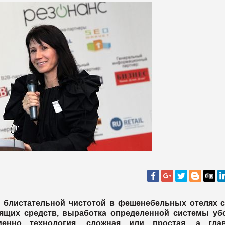
а блистательной чистотой в фешенебельных отелях с
ящих средств, выработка определенной системы убо
менно технология, сложная или простая, а глав