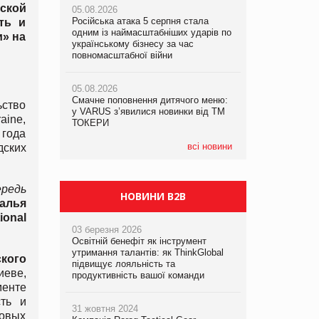
ской
05.08.2026
рекламі екологічних продуктів
Російська атака 5 серпня стала
ть и
одним із наймасштабніших ударів по
05.08.2026
» на
05.08.2026
українському бізнесу за час
Сергій Лісунов про заморожені
AstraZeneca обговорює найбільшу
повномасштабної війни
хлібобулочні вироби на
угоду десятиліття
PrivateLabel&FMCG Master 2026
05.08.2026
Смачне поповнення дитячого меню:
04.08.2026
ьство
у VARUS з’явилися новинки від ТМ
Через атаку РФ у Дніпрі пошкоджено
aine,
ТОКЕРИ
склад шоколаду Millennium
 года
всі новини
дских
редь
НОВИНИ B2B
алья
onal
03 березня 2026
Освітній бенефіт як інструмент
утримання талантів: як ThinkGlobal
кого
підвищує лояльність та
еве,
продуктивність вашої команди
менте
сть и
31 жовтня 2024
новых