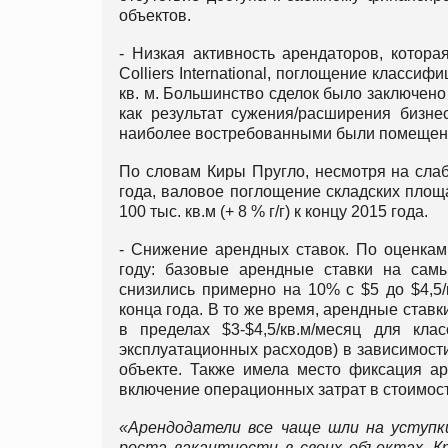
объектов.
- Низкая активность арендаторов, котор
Colliers International, поглощение класси
кв. м. Большинство сделок было заключено
как результат сужения/расширения бизне
наиболее востребованными были помещения до
По словам Киры Пругло, несмотря на сла
года, валовое поглощение складских площ
100 тыс. кв.м (+ 8 % г/г) к концу 2015 года.
- Снижение арендных ставок. По оценкам
году: базовые арендные ставки на сам
снизились примерно на 10% с $5 до $4,5/к
конца года. В то же время, арендные став
в пределах $3-$4,5/кв.м/месяц для кл
эксплуатационных расходов) в зависимости
объекте. Также имела место фиксация ар
включение операционных затрат в стоимос
«Арендодатели все чаще шли на уступк
роста вакантности в своих объектах. К