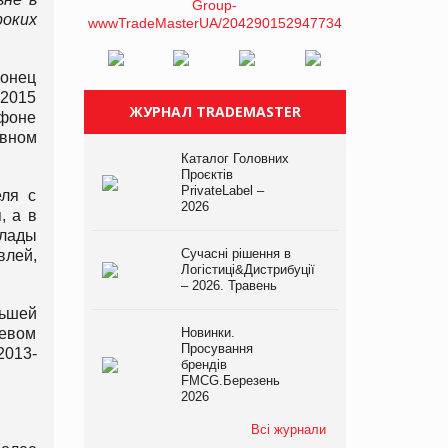
оких
конец
 2015
ЖУРНАЛ TRADEMASTER
 фоне
ивном
Каталог Головних
Проєктів
PrivateLabel –
еля с
2026
, а в
клады
Сучасні рішення в
лей,
Логістиці&Дистрибуції
– 2026. Травень
льшей
левом
Новинки.
Просування
2013-
брендів
FMCG.Березень
2026
Всі журнали