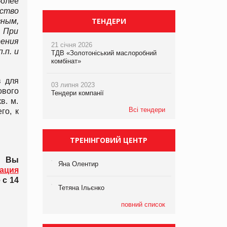
более
ство
ТЕНДЕРИ
ным,
 При
рения
21 січня 2026
.п. и
ТДВ «Золотоніський маслоробний
комбінат»
в для
03 липня 2023
ового
Тендери компанії
в. м.
Всі тендери
го, к
ТРЕНІНГОВИЙ ЦЕНТР
и Вы
Яна Олентир
ация
 с 14
Тетяна Ільєнко
повний список