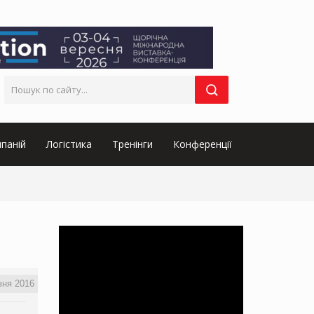
паній
Логістика
Тренінги
Конференції
зня 2016