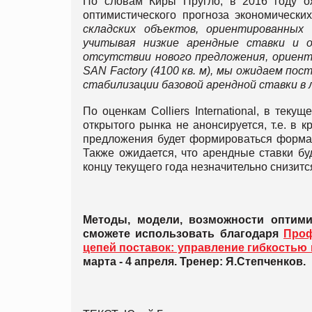
По словам Киры Пругло, в 2016 году о
оптимистического прогноза экономически
складских объектов, ориентированных
учитывая низкие арендные ставки и о
отсутствии нового предложения, ориент
SAN Factory (4100 кв. м), мы ожидаем пос
стабилизации базовой арендной ставки в
По оценкам Colliers International, в тек
открытого рынка не анонсируется, т.е. в 
предложения будет формироваться форматом 
Также ожидается, что арендные ставки буд
концу текущего года незначительно снизитс
Методы, модели, возможности оптими
сможете использовать благодаря
Проф
цепей поставок: управление гибкостью
марта - 4 апреля. Тренер: Я.Степченков.