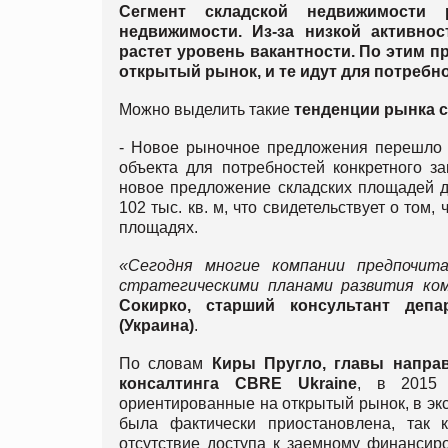
Сегмент складской недвижимости 
недвижимости. Из-за низкой активно
растет уровень вакантности. По этим
открытый рынок, и те идут для потребн
Можно выделить такие
тенденции рынка 
- Новое рыночное предложения перешло от
объекта для потребностей конкретного з
новое предложение складских площадей д
102 тыс. кв. м, что свидетельствует о том
площадях.
«Сегодня многие компании предпочита
стратегическими планами развития ко
Сокирко, старший консультант департ
(Украина)
.
По словам
Киры Пругло, главы направ
консалтинга CBRE Ukraine
, в 2015 
ориентированные на открытый рынок, в экс
была фактически приостановлена, так 
отсутствие доступа к заемному финансир