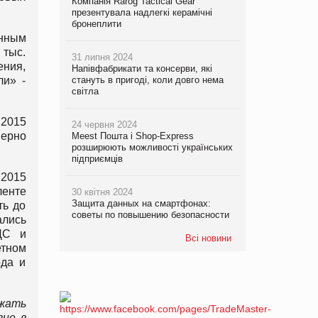
Компанія Rarog Tactical Gear
презентувала надлегкі керамічні
бронеплити
анным
 тыс.
31 липня 2024
ения,
Напівфабрикати та консерви, які
ли» -
стануть в пригоді, коли довго нема
світла
 2015
24 червня 2024
мерно
Meest Пошта і Shop-Express
розширюють можливості українських
підприємців
 2015
ленте
30 квітня 2024
Защита данных на смартфонах:
ть до
советы по повышению безопасности
ались
НДС и
Всі новини
етном
ода и
ежать
вне в