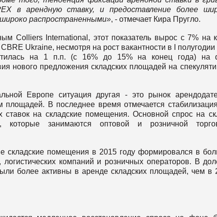
PEX в арендную ставку, и предоставление более шир
ь широко распространенными»
, - отмечает Кира Пругло.
м Colliers International, этот показатель вырос с 7% на 
 CBRE Ukraine, несмотря на рост вакантности в I полугодии
ратилась на 1 п.п. (с 16% до 15% на конец года) на
вия нового предложения складских площадей на спекулят
льной Европе ситуация другая - это рынок арендодат
площадей. В последнее время отмечается стабилизация
х ставок на складские помещения. Основной спрос на с
, которые занимаются оптовой и розничной торгов
ые складские помещения в 2015 году формировался в бо
, логистических компаний и розничных операторов. В до
ыли более активны в аренде складских площадей, чем в 