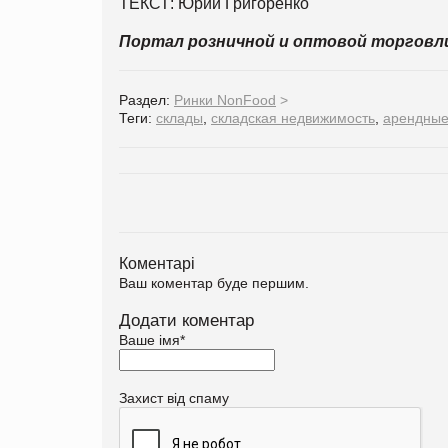
ТЕКСТ: Юрий Григоренко
Портал розничной и оптовой торгов
Раздел:
Ринки NonFood
>
Теги:
склады
,
складская недвижимость
,
арендные
Коментарі
Ваш коментар буде першим.
Додати коментар
Ваше імя
*
Захист від спаму