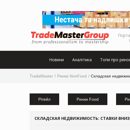
Порта
Новини
Аналітика
Топи про рино
TradeMaster
Ринки NonFood
Складская недвижимо
Рітейл
Ринки Food
Ри
СКЛАДСКАЯ НЕДВИЖИМОСТЬ: СТАВКИ ВНИЗ,