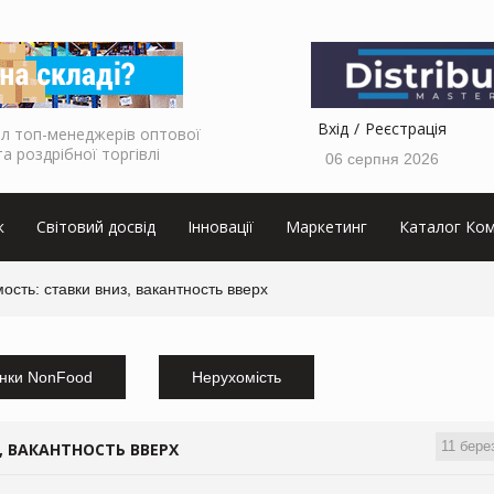
Вхід
Реєстрація
л топ-менеджерів оптової
та роздрібної торгівлі
06 серпня 2026
к
Світовий досвід
Інновації
Маркетинг
Каталог Ком
сть: ставки вниз, вакантность вверх
нки NonFood
Нерухомість
11 бере
 ВАКАНТНОСТЬ ВВЕРХ