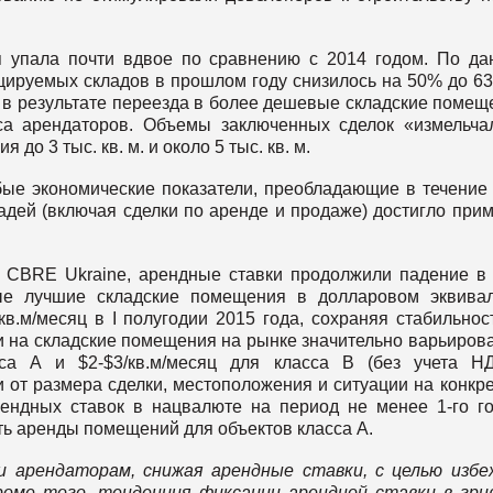
ая упала почти вдвое по сравнению с 2014 годом. По д
фицируемых складов в прошлом году снизилось на 50% до 63
 в результате переезда в более дешевые складские помещ
са арендаторов. Объемы заключенных сделок «измельча
 3 тыс. кв. м. и около 5 тыс. кв. м.
бые экономические показатели, преобладающие в течение
адей (включая сделки по аренде и продаже) достигло при
 CBRE Ukraine, арендные ставки продолжили падение в
ые лучшие складские помещения в долларовом эквива
в.м/месяц в I полугодии 2015 года, сохраняя стабильнос
ки на складские помещения на рынке значительно варьиров
асса А и $2-$3/кв.м/месяц для класса В (без учета 
 от размера сделки, местоположения и ситуации на конкр
ендных ставок в нацвалюте на период не менее 1-го г
ть аренды помещений для объектов класса А.
и арендаторам, снижая арендные ставки, с целью изб
роме того, тенденция фиксации арендной ставки в гри