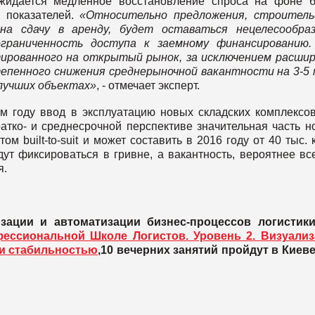
жидается медленное восстановление спроса на фоне 
х показателей.
«Относительно предложения, строитель
 на сдачу в аренду, будет оставаться нецелесообраз
граниченность доступа к заемному финансированию.
ированного на открытый рынок, за исключением расши
тепенного снижения среднерыночной вакантности на 3-5 п
 лучших объектах»
, - отмечает эксперт.
ущем году ввод в эксплуатацию новых складских комплексо
кратко- и среднесрочной перспективе значительная часть н
built-to-suit и может составить в 2016 году от 40 тыс. к
ут фиксироваться в гривне, а вакантность, вероятнее все
я.
зации и автоматизации бизнес-процессов логистик
ессиональной Школе Логистов. Уровень 2. Визуализ
 и стабильностью
,10 вечерних занятий пройдут в Киеве