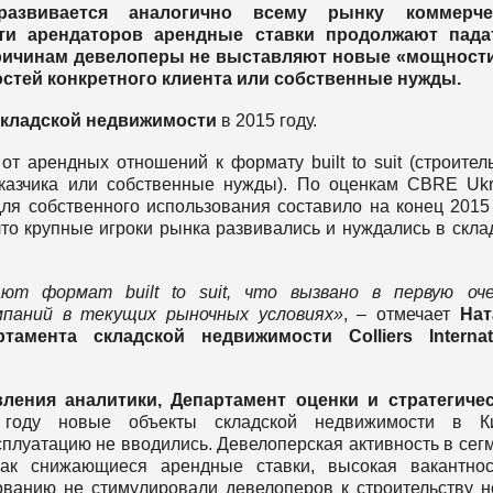
развивается аналогично всему рынку коммерче
сти арендаторов арендные ставки продолжают пада
 причинам девелоперы не выставляют новые «мощности
остей конкретного клиента или собственные нужды.
складской недвижимости
в 2015 году.
 арендных отношений к формату built to suit (строител
аказчика или собственные нужды). По оценкам CBRE Ukr
ля собственного использования составило на конец 2015
, что крупные игроки рынка развивались и нуждались в скла
ют формат built to suit, что вызвано в первую оче
мпаний в текущих рыночных условиях»
, – отмечает
Нат
амента складской недвижимости Colliers Internati
ления аналитики, Департамент оценки и стратегичес
году новые объекты складской недвижимости в Ки
плуатацию не вводились. Девелоперская активность в сег
как снижающиеся арендные ставки, высокая вакантно
ованию не стимулировали девелоперов к строительству 