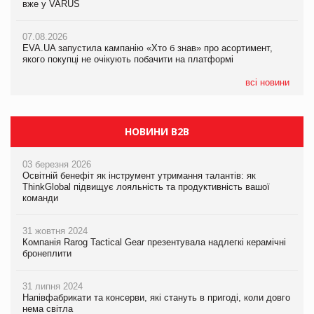
вже у VARUS
Смачна новинка для хвостатих: у VARUS з’явилися паучі
07.08.2026
Varto Paw expert від власної ТМ Varto!
Франція заборонила рекламні дзвінки без згоди клієнтів
07.08.2026
EVA.UA запустила кампанію «Хто б знав» про асортимент,
05.08.2026
якого покупці не очікують побачити на платформі
Мережа супермаркетів VARUS купує мережу магазинів
формату convenience store КОЛО: об’єднана компанія
налічуватиме 374 магазини
всі новини
НОВИНИ B2B
03 березня 2026
Освітній бенефіт як інструмент утримання талантів: як
ThinkGlobal підвищує лояльність та продуктивність вашої
команди
31 жовтня 2024
Компанія Rarog Tactical Gear презентувала надлегкі керамічні
бронеплити
31 липня 2024
Напівфабрикати та консерви, які стануть в пригоді, коли довго
нема світла