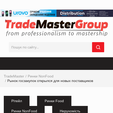
TradeMaster
Ринки NonFood
Рынок госзакупок открылся для новых поставщиков
Рітейл
Ринки Food
Ринки NonFood
Нерухомість