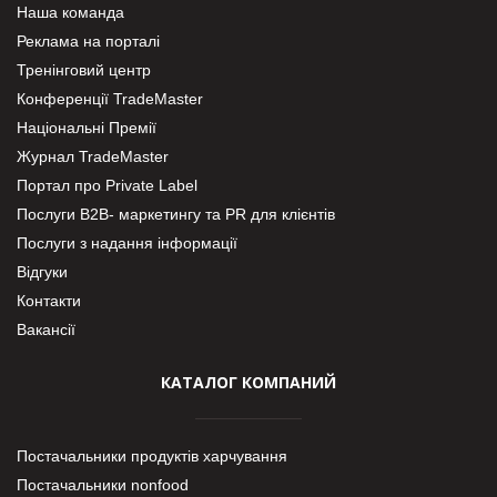
Наша команда
Реклама на порталі
Тренінговий центр
Конференції TradeMaster
Національні Премії
Журнал TradeMaster
Портал про Private Label
Послуги В2В- маркетингу та PR для клієнтів
Послуги з надання інформації
Відгуки
Контакти
Вакансії
КАТАЛОГ КОМПАНИЙ
Постачальники продуктів харчування
Постачальники nonfood