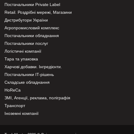
Постачальники Private Label
Retail. Роздрібні мережі, Магазини
Дистрибутори України
Агропромисловий комплекс
Постачальники обладнання
Постачальники послуг
Логістичні компанії
Тара та упаковка
Харчові добавки. Інгредієнти.
Постачальники IT-рішень
Складське обладнання
HoReCa
ЗМІ, Агенції, реклама, поліграфія
Транспорт
Іноземні компанії