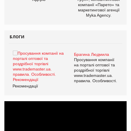
компанії «Парето» та
маркетингової агенції
Myka Agency.
БЛОГИ
Брагина Людмила
ї
Просування компанії
а
на порталі оптової та
роздрібної торгівлі
www.trademaster.ua.
і.
правила. Особливості.
Рекомендації
Ре