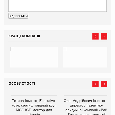
КРАЩІ КОМПАНІЇ
ОСОБИСТОСТІ
,
Тетяна Ільєнко, Executive-
Олег Андрійович Івченко —
ОВ
коуч, сертифікований коуч
директор патентно-
МСС ICF, ментор для
юридичної компанії «Вайз
лідерів
Груп», консалтингової