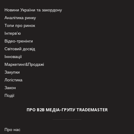
Новини України та закордону
Аналітика ринку
Топи про ринок
Інтерв’ю
Відео-тренінги
Світовий досвід
Інновації
Маркетинг&Продажі
Закупки
Логістика
Закон
Події
ПРО В2В МЕДІА-ГРУПУ TRADEMASTER
Про нас