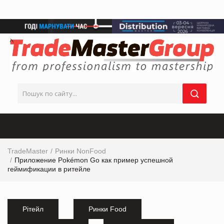
TradeMaster
Ринки NonFood
Приложение Pokémon Go как пример успешной
геймификации в ритейле
Рітейл
Ринки Food