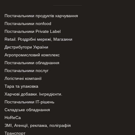
Постачальники продуктів харчування
Постачальники nonfood
Постачальники Private Label
Retail. Роздрібні мережі, Магазини
Дистрибутори України
Агропромисловий комплекс
Постачальники обладнання
Постачальники послуг
Логістичні компанії
Тара та упаковка
Харчові добавки. Інгредієнти.
Постачальники IT-рішень
Складське обладнання
HoReCa
ЗМІ, Агенції, реклама, поліграфія
Транспорт