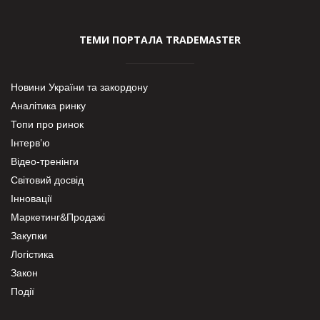
ТЕМИ ПОРТАЛА TRADEMASTER
Новини України та закордону
Аналітика ринку
Топи про ринок
Інтерв’ю
Відео-тренінги
Світовий досвід
Інновації
Маркетинг&Продажі
Закупки
Логістика
Закон
Події