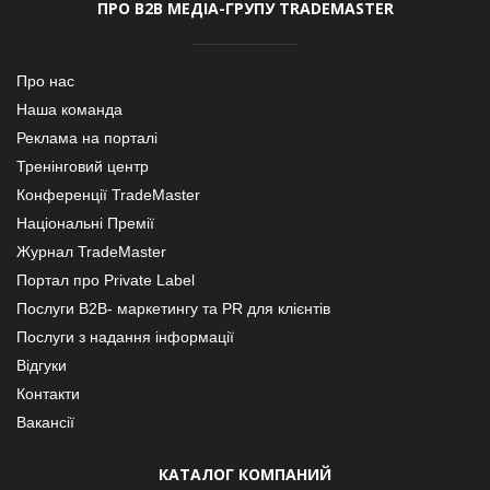
ПРО В2В МЕДІА-ГРУПУ TRADEMASTER
Про нас
Наша команда
Реклама на порталі
Тренінговий центр
Конференції TradeMaster
Національні Премії
Журнал TradeMaster
Портал про Private Label
Послуги В2В- маркетингу та PR для клієнтів
Послуги з надання інформації
Відгуки
Контакти
Вакансії
КАТАЛОГ КОМПАНИЙ