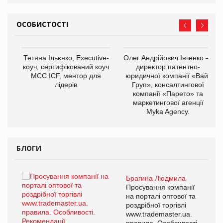
ОСОБИСТОСТІ
,
Тетяна Ільєнко, Executive-
Олег Андрійович Івченко —
ОВ
коуч, сертифікований коуч
директор патентно-
МСС ICF, ментор для
юридичної компанії «Вайз
лідерів
Груп», консалтингової
компанії «Парето» та
маркетингової агенції
Myka Agency.
БЛОГИ
Брагина Людмила
ї
Просування компанії
а
на порталі оптової та
роздрібної торгівлі
www.trademaster.ua.
і.
правила. Особливості.