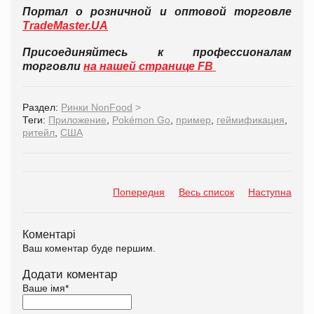
Портал о розничной и оптовой торговле
TradeMaster.UA
Присоединяйтесь к профессионалам
торговли
на нашей странице FB
Раздел:
Ринки NonFood
>
Теги:
Приложение
,
Pokémon Go
,
пример
,
геймификация
,
ритейл
,
США
Попередня
Весь список
Наступна
Коментарі
Ваш коментар буде першим.
Додати коментар
Ваше імя
*