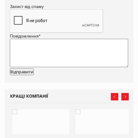
Захист від спаму
Повідомлення
*
КРАЩІ КОМПАНІЇ