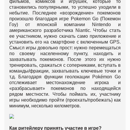
фильмов, комиксов и игрушек, которые то
становились популярными, то успешно уходили в
небытие. Последнее «возрождение» покемонов
произошло благодаря игре Pokemon Go (Покемон
Гоу) от японской компании Nintendo и
американского разработчика Niantic. Чтобы стать
ее участником, нужно скачать само приложение и
установить его на смартфоне с включeнным GPS.
Смысл игры довольно прост: нужно перемещаться
по своему населенному пункту, находить и
захватывать покемонов. После этого их нужно
тренировать, сражаться с соперниками, вступать в
команды/фракции, захватывать ключевые точки и
т.д. Благодаря функции геолокации Pokémon Go
отслеживает местонахождение игрока и
«разбрасывает» покемонов по находящейся
рядом местности. Чтобы поймать их, участнику
игры необходимо пройти (проехать/пробежать) как
минимум, несколько километров.
Как ритейлеру принять участие в игре?