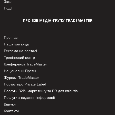
Закон
Події
ПРО В2В МЕДІА-ГРУПУ TRADEMASTER
Про нас
Наша команда
Реклама на порталі
Тренінговий центр
Конференції TradeMaster
Національні Премії
Журнал TradeMaster
Портал про Private Label
Послуги В2В- маркетингу та PR для клієнтів
Послуги з надання інформації
Відгуки
Контакти