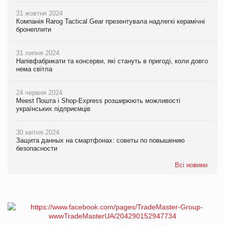
31 жовтня 2024
Компанія Rarog Tactical Gear презентувала надлегкі керамічні
бронеплити
31 липня 2024
Напівфабрикати та консерви, які стануть в пригоді, коли довго
нема світла
24 червня 2024
Meest Пошта і Shop-Express розширюють можливості
українських підприємців
30 квітня 2024
Защита данных на смартфонах: советы по повышению
безопасности
Всі новини