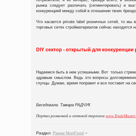
рынка следует различать (сегментировать) и вы
конкуренцией между собой в отношении твоих брендо
Что касается
private
label
розничных сетей, то мы в
торговых сетях стройматериалов сейчас находится на
DIY
сектор - открытый для конкуренции р
Надеемся быть в нем успешными. Вот только стремл
здравым смыслом. Ведь это вопросы долговременн
глупцы. Думаю, время поправит и все поставит на св
Беседовала: Тамара РАДЧУК
Портал розничной и оптовой торговли
www.TradeMaster
Раздел:
Ринки NonFood
>