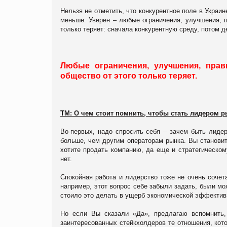
Нельзя не отметить, что конкурентное поле в Украи
меньше. Уверен – любые ограничения, улучшения, п
только теряет: сначала конкурентную среду, потом д
Любые ограничения, улучшения, пра
общество от этого только теряет.
Т
М: О чем стоит помнить, чтобы стать лидером 
Во-первых, надо спросить себя – зачем быть лиде
больше, чем другим операторам рынка. Вы станови
хотите продать компанию, да еще и стратегическом
нет.
Спокойная работа и лидерство тоже не очень сочет
например, этот вопрос себе забыли задать, были мо
стоило это делать в ущерб экономической эффективно
Но если Вы сказали «Да», предлагаю вспомнить,
заинтересованных стейкхолдеров те отношения, кот