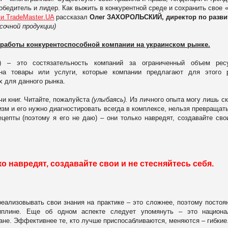
 победитель и лидер. Как выжить в конкурентной среде и сохранить свое 
ли
TradeMaster
.
UA
рассказал
Олег ЗАХОРОЛЬСКИЙ, директор по разв
сочной продукции)
 работы конкурентоспособной компании на украинском рынке.
) – это состязательность компаний за ограниченный объем ресу
а товары или услуги, которые компании предлагают для этого р
 для данного рынка.
и книг. Читайте, пожалуйста
(улыбаясь).
Из личного опыта могу лишь ск
зм и его нужно диагностировать всегда в комплексе, нельзя превращать
цепты (поэтому я его не даю) – они только навредят, создавайте сво
о навредят, создавайте свои и не стесняйтесь себя.
реализовывать свои знания на практике – это сложнее, поэтому постоя
иплине. Еще об одном аспекте следует упомянуть – это национа
ране. Эффективнее те, кто лучше приспосабливаются, меняются – гибкие