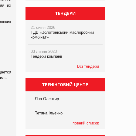
ляя их
ТЕНДЕРИ
инских
21 січня 2026
ТДВ «Золотоніський маслоробний
комбінат»
03 липня 2023
Тендери компанії
Всі тендери
дается
силы –
ТРЕНІНГОВИЙ ЦЕНТР
Яна Олентир
Тетяна Ільєнко
повний список