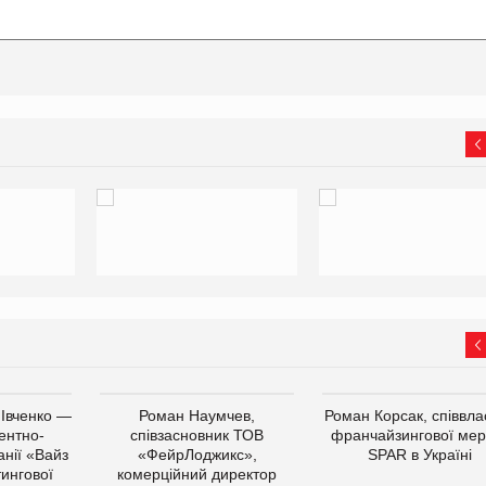
 Івченко —
Роман Наумчев,
Роман Корсак, співвла
ентно-
співзасновник ТОВ
франчайзингової мер
нії «Вайз
«ФейрЛоджикс»,
SPAR в Україні
тингової
комерційний директор