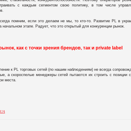
страивать с каждым сегментом свою политику, в том числе управ
в.
сегда помним, если это делаем не мы, то кто-то. Развитие PL в укра
 начальном этапе. Радует, что это открытый для конкуренции рынок.
ынок, как с точки зрения брендов, так и
private
label
ение к PL торговых сетей (по нашим наблюдениям) не всегда сопровож
ые, а скороспелые менеджеры сетей пытаются их строить с позиции 
ои места.
.UA