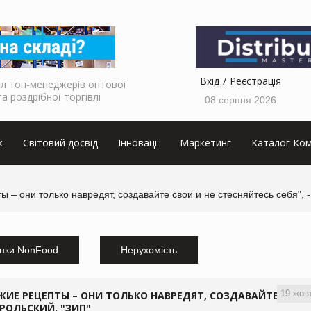
Вхід
Реєстрація
л топ-менеджерів оптової
та роздрібної торгівлі
08 серпня 2026
к
Світовий досвід
Інновації
Маркетинг
Каталог Ком
ты – они только навредят, создавайте свои и не стесняйтесь себя"
нки NonFood
Нерухомість
19 жов
УЖИЕ РЕЦЕПТЫ – ОНИ ТОЛЬКО НАВРЕДЯТ, СОЗДАВАЙТЕ
ОРОЛЬСКИЙ, "ЗИП"