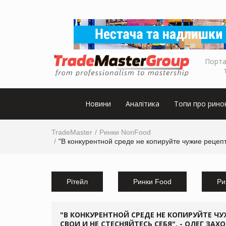
Порта
Новини
Аналітика
Топи про рино
TradeMaster
Ринки NonFood
"В конкурентной среде не копируйте чужие рецеп
Рітейл
Ринки Food
Ри
"В КОНКУРЕНТНОЙ СРЕДЕ НЕ КОПИРУЙТЕ Ч
СВОИ И НЕ СТЕСНЯЙТЕСЬ СЕБЯ", - ОЛЕГ ЗАХ