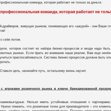
профессиональная команда, которая работает не только за деньги.
 профессиональная команда, которая работает не толь
й-драйверов, живущих рынком, понимающих его «шкурой» - они Ваши г
тов!
о себе потом.
еле, которое состоит из набора бизнес-процессов и везде надо быт
урентных рынках. Если брать во внимание наши реалии, Вам еще необ
учиться приспосабливаться. Система бизнес-процессов должна быть от
делать.
Ставьте цель, начинайте путь, остальному жизнь научит.
 с игроками розничного рынка в ключе брендированной продук
взаимовыгодные. Нельзя иметь устойчивые отношения с партнерами
 Нужно помнить, что розничные точки для производителя – это клиенты
мике, стабильности, конкурентоспособности. Поэтому операторов розн