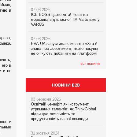
не очікують побачити на платформі
«Имя»,
Продажі Hugo Boss впали на 9%
07.08.2026
итию
и
ICE BOSS цього літа! Новинка
06.08.2026
07.08.2026
морозива від власної ТМ Varto вже у
Смачна новинка для хвостатих: у
Франція заборонила рекламні дзвінки
VARUS
VARUS з’явилися паучі Varto Paw
без згоди клієнтів
expert від власної ТМ Varto!
рсов,
07.08.2026
ынка.
EVA.UA запустила кампанію «Хто б
05.08.2026
знав» про асортимент, якого покупці
Мережа супермаркетів VARUS купує
не очікують побачити на платформі
мережу магазинів формату
convenience store КОЛО: об’єднана
азать,
компанія налічуватиме 374 магазини
всі новини
 его в
и и не
НОВИНИ B2B
03 березня 2026
Освітній бенефіт як інструмент
утримання талантів: як ThinkGlobal
підвищує лояльність та
продуктивність вашої команди
нное и
льные
.
31 жовтня 2024