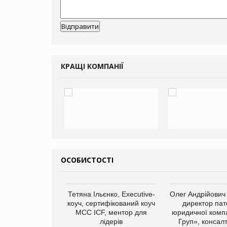
КРАЩІ КОМПАНІЇ
ОСОБИСТОСТІ
арас Ігорович,
Тетяна Ільєнко, Executive-
Олег Андрійович
иробництва ТОВ
коуч, сертифікований коуч
директор пат
Герчак"
МСС ICF, ментор для
юридичної компа
лідерів
Груп», консал