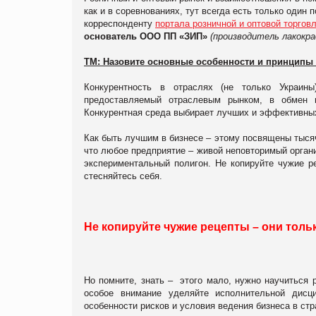
как и в соревнованиях, тут всегда есть только один
корреспонденту
портала розничной и оптовой торгов
основатель
ООО ПП «ЗИП»
(производитель
лакокра
ТМ: Назовите основные особенности и принципы
Конкурентность в отраслях (не только Украины
предоставляемый отраслевым рынком, в обмен н
Конкурентная среда выбирает лучших и эффективных
Как быть лучшим в бизнесе – этому посвящены тысяч
что любое предприятие – живой неповторимый органи
экспериментальный полигон. Не копируйте чужие ре
стесняйтесь себя.
Не копируйте чужие рецепты – они тольк
Но помните, знать – этого мало, нужно научиться 
особое внимание уделяйте исполнительной дисц
особенности рисков и условия ведения бизнеса в ст