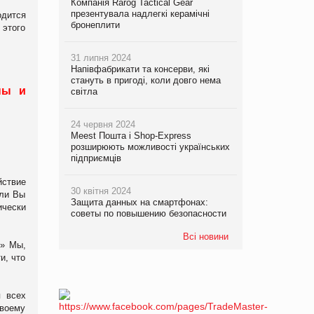
Компанія Rarog Tactical Gear
презентувала надлегкі керамічні
одится
бронеплити
 этого
31 липня 2024
Напівфабрикати та консерви, які
стануть в пригоді, коли довго нема
ны и
світла
24 червня 2024
Meest Пошта і Shop-Express
розширюють можливості українських
підприємців
йствие
30 квітня 2024
сли Вы
Защита данных на смартфонах:
ически
советы по повышению безопасности
Всі новини
?» Мы,
и, что
я всех
своему