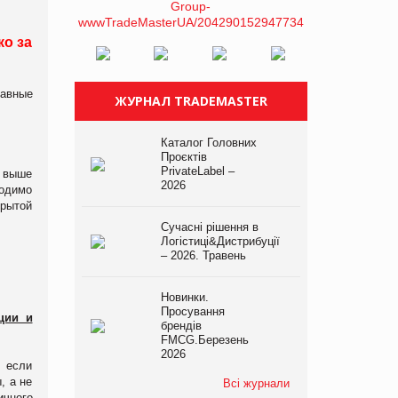
ко за
лавные
ЖУРНАЛ TRADEMASTER
Каталог Головних
Проєктів
PrivateLabel –
ь выше
2026
ходимо
крытой
Сучасні рішення в
Логістиці&Дистрибуції
– 2026. Травень
Новинки.
Просування
ции и
брендів
FMCG.Березень
2026
, если
, а не
Всі журнали
ичного