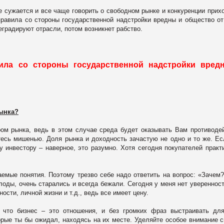
не сужается и все чаще говорить о свободном рынке и конкуренции прих
равила со стороны государственной надстройки вредны и общество от
еградируют отрасли, потом возникнет рабство.
вила со стороны государственной надстройки вред
рынка?
ром рынка, ведь в этом случае среда будет оказывать Вам противоде
тесь мишенью. Доля рынка и доходность зачастую не одно и то же. Е
у инвестору – наверное, это разумно. Хотя сегодня покупателей практ
аемые понятия. Поэтому трезво себе надо ответить на вопрос: «Зачем
лоды, очень старались и всегда бежали. Сегодня у меня нет уверенност
сти, личной жизни и т.д., ведь все имеет цену.
 что бизнес – это отношения, и без громких фраз выстраивать дл
орые ты бы ожидал, находясь на их месте. Уделяйте особое внимание 