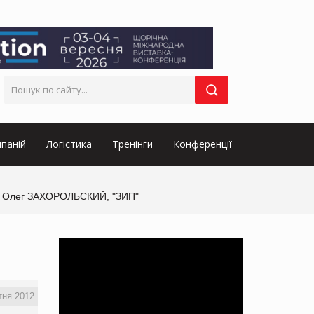
паній
Логістика
Тренінги
Конференції
, - Олег ЗАХОРОЛЬСКИЙ, "ЗИП"
тня 2012