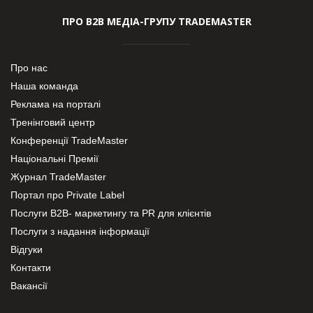
ПРО В2В МЕДІА-ГРУПУ TRADEMASTER
Про нас
Наша команда
Реклама на порталі
Тренінговий центр
Конференції TradeMaster
Національні Премії
Журнал TradeMaster
Портал про Private Label
Послуги В2В- маркетингу та PR для клієнтів
Послуги з надання інформації
Відгуки
Контакти
Вакансії