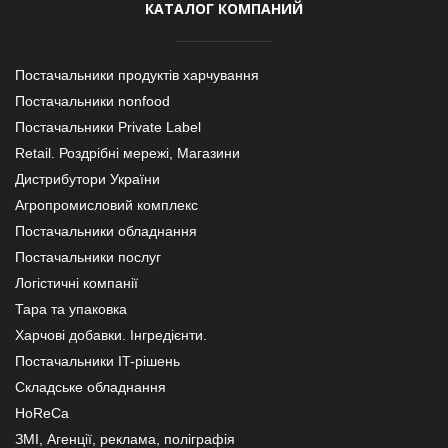
КАТАЛОГ КОМПАНИЙ
Постачальники продуктів харчування
Постачальники nonfood
Постачальники Private Label
Retail. Роздрібні мережі, Магазини
Дистрибутори України
Агропромисловий комплекс
Постачальники обладнання
Постачальники послуг
Логістичні компанії
Тара та упаковка
Харчові добавки. Інгредієнти.
Постачальники IT-рішень
Складське обладнання
HoReCa
ЗМІ, Агенції, реклама, поліграфія