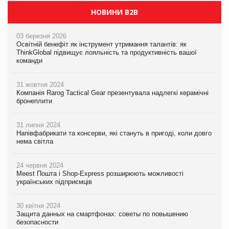
НОВИНИ B2B
03 березня 2026
Освітній бенефіт як інструмент утримання талантів: як
ThinkGlobal підвищує лояльність та продуктивність вашої
команди
31 жовтня 2024
Компанія Rarog Tactical Gear презентувала надлегкі керамічні
бронеплити
31 липня 2024
Напівфабрикати та консерви, які стануть в пригоді, коли довго
нема світла
24 червня 2024
Meest Пошта і Shop-Express розширюють можливості
українських підприємців
30 квітня 2024
Защита данных на смартфонах: советы по повышению
безопасности