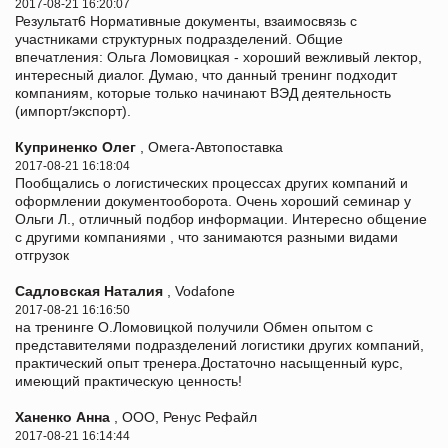
2017-08-21 16:20:07
Результат6 Нормативные документы, взаимосвязь с
участниками структурных подразделений. Общие
впечатления: Ольга Ломовицкая - хороший вежливый лектор,
интересный диалог. Думаю, что данный тренинг подходит
компаниям, которые только начинают ВЭД деятельность
(импорт/экспорт).
Куприненко Олег
, Омега-Автопоставка
2017-08-21 16:18:04
Пообщались о логистических процессах других компаний и
оформлении документооборота. Очень хороший семинар у
Ольги Л., отличный подбор информации. Интересно общение
с другими компаниями , что занимаются разными видами
отгрузок
Садловская Наталия
, Vodafone
2017-08-21 16:16:50
на тренинге О.Ломовицкой получили Обмен опытом с
представителями подразделений логистики других компаний,
практический опыт тренера.Достаточно насыщенный курс,
имеющий практическую ценность!
Ханенко Анна
, ООО, Ренус Рефайл
2017-08-21 16:14:44