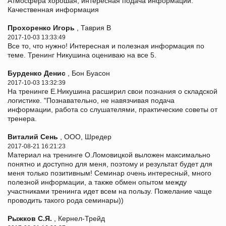
Атмосфера хорошая, интересная подача информации.
Качественная информация
Прохоренко Игорь
, Таврия В
2017-10-03 13:33:49
Все то, что нужно! Интересная и полезная информация по
теме. Тренинг Никушина оцениваю на все 5.
Бурденко Денис
, Бон Буасон
2017-10-03 13:32:39
На тренинге Е.Никушина расширил свои познания о складской
логистике. "Познавательно, не навязчивая подача
информации, работа со слушателями, практические советы от
тренера.
Виталий Сень
, ООО, Шредер
2017-08-21 16:21:23
Материал на тренинге О.Ломовицкой выложен максимально
понятно и доступно для меня, поэтому и результат будет для
меня только позитивным! Семинар очень интересный, много
полезной информации, а также обмен опытом между
участниками тренинга идет всем на пользу. Пожелание чаще
проводить такого рода семинары))
Рыжков С.Я.
, Кернел-Трейд