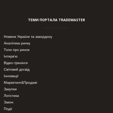
ТЕМИ ПОРТАЛА TRADEMASTER
Новини України та закордону
Аналітика ринку
Топи про ринок
Інтерв’ю
Відео-тренінги
Світовий досвід
Інновації
Маркетинг&Продажі
Закупки
Логістика
Закон
Події