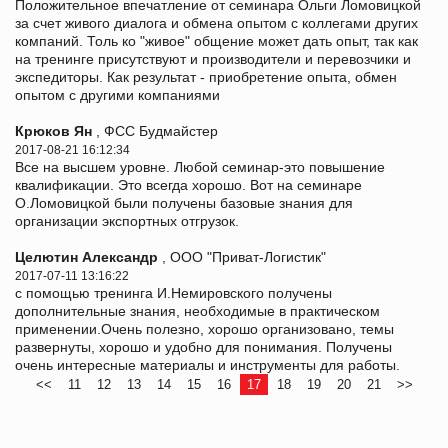
Положительное впечатление от семинара Ольги Ломовицкой
за счет живого диалога и обмена опытом с коллегами других
компаний. Толь ко "живое" общение может дать опыт, так как
на тренинге присутствуют и производители и перевозчики и
экспедиторы. Как результат - приобретение опыта, обмен
опытом с другими компаниями
Крюков Ян
, ФСС Будмайстер
2017-08-21 16:12:34
Все на высшем уровне. Любой семинар-это повышение
квалификации. Это всегда хорошо. Вот на семинаре
О.Ломовицкой были получены базовые знания для
организации экспортных отгрузок.
Целютин Александр
, ООО "Приват-Логистик"
2017-07-11 13:16:22
с помощью тренинга И.Немировского получены
дополнительные знания, необходимые в практическом
применении.Очень полезно, хорошо организовано, темы
развернуты, хорошо и удобно для понимания. Получены
очень интересные материалы и инструменты для работы.
<<
11
12
13
14
15
16
17
18
19
20
21
>>