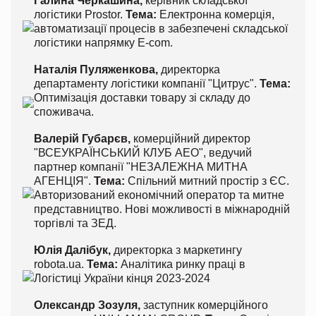
Галина Черкашина,
керівник складської
логістики Prostor.
Тема:
Електронна комерція,
автоматизації процесів в забезпечені складської
логістики напрямку E-com.
Наталія Пуляженкова,
директорка
департаменту логістики компанії "Цитрус".
Тема:
Оптимізація доставки товару зі складу до
споживача.
Валерій Губарєв,
комерційний директор
"ВСЕУКРАЇНСЬКИЙ КЛУБ АЕО", ведучий
партнер компанії "НЕЗАЛЕЖНА МИТНА
АГЕНЦІЯ".
Тема:
Спільний митний простір з ЄС.
Авторизований економічний оператор та митне
представництво. Нові можливості в міжнародній
торгівлі та ЗЕД.
Юлія Далібук,
директорка з маркетингу
robota.ua.
Тема:
Аналітика ринку праці в
Логістиці України кінця 2023-2024
Олександр Зозуля,
заступник комерційного