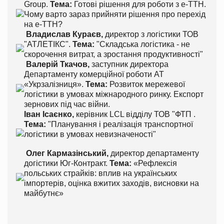
Group.
Тема:
Готові рішення для роботи з е-ТТН.
Чому варто зараз прийняти рішення про перехід
на е-ТТН?
Владислав Кураєв,
директор з логістики ТОВ
"АТЛЕТІКС".
Тема:
"Складська логістика - не
скорочення витрат, а зростання продуктивності"
Валерій Ткачов,
заступник директора
Департаменту комерційної роботи АТ
«Укрзалізниця».
Тема:
Розвиток мережевої
логістики в умовах міжнародного ринку. Експорт
зернових під час війни.
Іван Ісаєнко,
керівник LCL відділу ТОВ "ФТП .
Тема:
"Планування і реалізація транспортної
логістики в умовах невизначеності"
Олег Кармазінський,
директор департаменту
догістики Юг-Контракт.
Тема:
«Рефлексія
польських страйків: вплив на українських
імпортерів, оцінка вжитих заходів, висновки на
майбутнє»