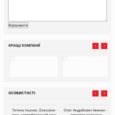
КРАЩІ КОМПАНІЇ
ОСОБИСТОСТІ
,
Тетяна Ільєнко, Executive-
Олег Андрійович Івченко —
ОВ
коуч, сертифікований коуч
директор патентно-