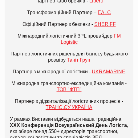
Партнер каво брейків -
Liberti
Трансформаційний Партнер –
EALC
Офіційний Партнер з безпеки
-
SHERIFF
Міжнародний логістичний 3РL провайдер
FM
Logistic
Партнер логістичних рішень для бізнесу будь-якого
розміру
Таніт Груп
Партнер з міжнародної логістики -
UKRAMARINE
Міжнародна транспортно-експедиційна компанія -
ТОВ "ФТП"
Партнер з діджиталізації логістичних процесів -
ТРАНС.ЄУ УКРАЇНА
У рамках Виставки відбудеться наша традиційна
ХХХ Конференція Всеукраїнський День Логіста
,
яка збере понад 550+ директорів транспортної,
складської логістики та спеціалістів ЗЕД.