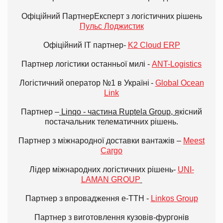
Офіційний ПартнерЕксперт з логістичних рішень
Пульс Лоджистик
Офіційний ІТ партнер-
K2 Cloud ERP
Партнер логістики останньої милі -
ANT-Logistics
Логістичний оператор №1 в Україні -
Global Ocean
Link
Партнер –
Linqo
- частина
Ruptela
Group
, я
кісний
постачальник телематичних рішень.
Партнер з міжнародної доставки вантажів –
Meest
Cargo
Лідер міжнародних логістичних рішень-
UNI-
LAMAN GROUP
Партнер з впровадження e-ТТН -
Linkos Group
Партнер з виготовлення кузовів-фургонів