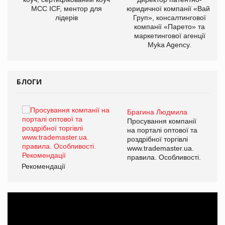
МСС ICF, ментор для
юридичної компанії «Вайз
лідерів
Груп», консалтингової
компанії «Парето» та
маркетингової агенції
Myka Agency.
БЛОГИ
Брагина Людмила
ї
Просування компанії
а
на порталі оптової та
роздрібної торгівлі
www.trademaster.ua.
і.
правила. Особливості.
Рекомендації
Ре