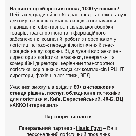
На виставці збереться понад 1000 учасників
!
Цей захід традиційно об'єднає представників галузі
для вирішення всіх етапів ланцюга постачання,
підвищення ефективності складської обробки
товарів, транспортного та інформаційного
забезпечення компаній, роботи з персоналом у
логістиці, а також передачі логістичних бізнес-
процесів на аутсорсинг. Відвідувачі виставки це -
директори з логістики, власники, генеральні та
комерційні директори, керівники транспортної
логістики, керівники складських комплексів і РЦ, IT-
директори, фахівці з логістики, ЗЕД.
Учасники зможуть відвідати
8
0+
виставкових
стенда рішень, послуг, обладнання та техніки
для логістики м. Київ, Берестейський, 40-Б, ВЦ
«АККО Інтернешнл»
Партнери виставки
Генеральний партнер
-
Навіс Груп
– Ваш
персональний логістичний провідник