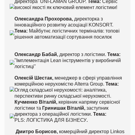
директора UNI-LAMAN GROUP.
Тема:
Сервіс
високої якості як ключовий елемент логістики!
Олександра Прохорова,
директорка з
інноваційного розвитку асоціації KONSORT.
Тема:
Майбутнє логістичних терміналів: топові
рішення автоматизації сортування посилок
Олександр Бабай,
директор з логістики.
Тема:
"Імплементація Lean інструментів у виробничій
логістиці"
Олексій Шестак,
менеджер в сфері управління
комерційною нерухомістю Alterra Group.
Тема:
Огляд складської нерухомості: аналітика,
перспективи ринку складської нерухомості.
Кучменко
Віталій,
керівник напряму сервісної
логістики та
Гринишак
Віталій,
заступник
директора з операційної логістики.
Тема:
PLS: ЛОГІСТИКА ДЛЯ БІЗНЕСУ
.
Дмитро Борисов,
комерційний директор Linkos