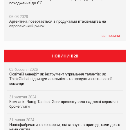
походження до ЄС
походження до ЄС
05.08.2026
06.08.2026
06.08.2026
Смачне поповнення дитячого меню: у VARUS з’явилися
Аргентина повертається з продуктами птахівництва на
Аргентина повертається з продуктами птахівництва на
новинки від ТМ ТОКЕРИ
європейський ринок
європейський ринок
05.08.2026
всі новини
Сергій Лісунов про заморожені хлібобулочні вироби на
PrivateLabel&FMCG Master 2026
НОВИНИ B2B
03 березня 2026
Освітній бенефіт як інструмент утримання талантів: як
ThinkGlobal підвищує лояльність та продуктивність вашої
команди
31 жовтня 2024
Компанія Rarog Tactical Gear презентувала надлегкі керамічні
бронеплити
31 липня 2024
Напівфабрикати та консерви, які стануть в пригоді, коли довго
нема світла