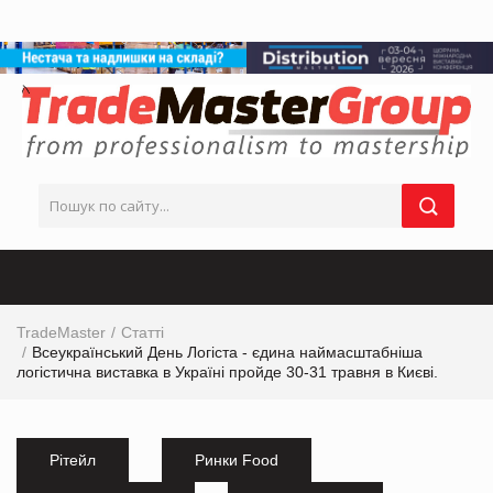
TradeMaster
Статті
Всеукраїнський День Логіста - єдина наймасштабніша
логістична виставка в Україні пройде 30-31 травня в Києві.
Рітейл
Ринки Food