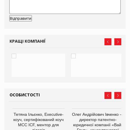
КРАЩІ КОМПАНІЇ
ОСОБИСТОСТІ
,
Тетяна Ільєнко, Executive-
Олег Андрійович Івченко —
ОВ
коуч, сертифікований коуч
директор патентно-
МСС ICF, ментор для
юридичної компанії «Вайз
лідерів
Груп», консалтингової