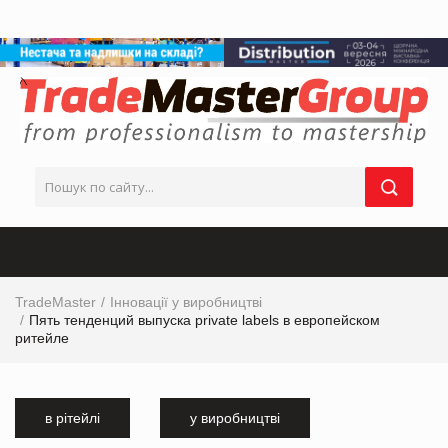
TradeMaster
Інновації у виробництві
Пять тенденций выпуска private labels в европейском
ритейле
в рітейлі
у виробництві