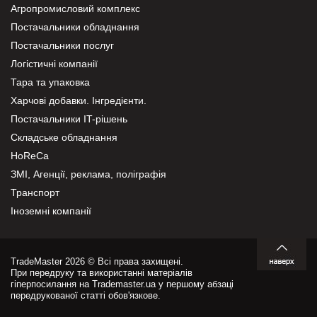
Агропромисловий комплекс
Постачальники обладнання
Постачальники послуг
Логістичні компанії
Тара та упаковка
Харчові добавки. Інгредієнти.
Постачальники IT-рішень
Складське обладнання
HoReCa
ЗМІ, Агенції, реклама, поліграфія
Транспорт
Іноземні компанії
TradeMaster 2026 © Всі права захищені.
При передруку та використанні матеріалів
гіперпосилання на Trademaster.ua у першому абзаці
передрукованої статті обов'язкове.