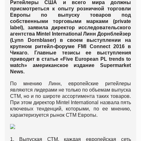
Ритейлеры США и всего мира должны
присмотреться к опыту розничной торговли
Европы по выпуску товаров под
собственными торговыми марками (private
label), заявила директор исследовательского
агентства Mintel International Линн Дорнблейзер
(Lynn Dornblaser) в своем выступлении на
крупном ритейл-форуме FMI Connect 2016 в
Чикаго. Главные тезисы ее выступления
приводит в статье «Five European PL trends to
watch» американское издание Supermarket
News.
По мнению Линн, европейские ритейлеры
являются лидерами не только по объемам выпуска
СТМ, но и по широте ассортимента таких товаров.
При этом директор Mintel International назвала пять
ключевых тенденций, которыми, по ее мнению,
характеризуется рынок СТМ Европы.
1. Выпуская СТМ, каждая европейская сеть