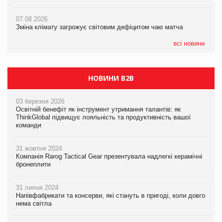
ICE BOSS цього літа! Новинка морозива від власної ТМ Varto
07.08.2026
вже у VARUS
07.08.2026
Kraft Heinz скоротила збиток у першому півріччі
Зміна клімату загрожує світовим дефіцитом чаю матча
07.08.2026
EVA.UA запустила кампанію «Хто б знав» про асортимент,
всі новини
якого покупці не очікують побачити на платформі
НОВИНИ B2B
03 березня 2026
Освітній бенефіт як інструмент утримання талантів: як
ThinkGlobal підвищує лояльність та продуктивність вашої
команди
31 жовтня 2024
Компанія Rarog Tactical Gear презентувала надлегкі керамічні
бронеплити
31 липня 2024
Напівфабрикати та консерви, які стануть в пригоді, коли довго
нема світла