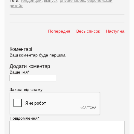
Теги:
тенденции
,
выпуск
,
private labels
,
европейский
ритейл
Попередня
Весь список
Наступна
Коментарі
Ваш коментар буде першим.
Додати коментар
Ваше імя
*
Захист від спаму
Повідомлення
*