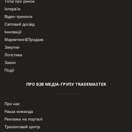
Топи про ринок
Інтерв’ю
Відео-тренінги
Світовий досвід
Інновації
Маркетинг&Продажі
Закупки
Логістика
Закон
Події
ПРО В2В МЕДІА-ГРУПУ TRADEMASTER
Про нас
Наша команда
Реклама на порталі
Тренінговий центр