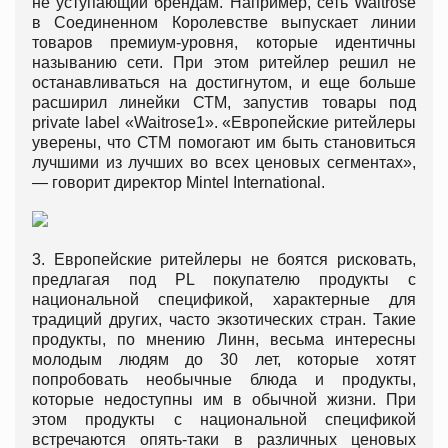
не уступающий брендам. Например, сеть Waitrose
в Соединенном Королевстве выпускает линии
товаров премиум-уровня, которые идентичны
называнию сети. При этом ритейлер решил не
останавливаться на достигнутом, и еще больше
расширил линейки СТМ, запустив товары под
private label «Waitrose1». «Европейские ритейлеры
уверены, что СТМ помогают им быть становиться
лучшими из лучших во всех ценовых сегментах»,
— говорит директор Mintel International.
3. Европейские ритейлеры не боятся рисковать,
предлагая под PL покупателю продукты с
национальной спецификой, характерные для
традиций других, часто экзотических стран. Такие
продукты, по мнению Линн, весьма интересны
молодым людям до 30 лет, которые хотят
попробовать необычные блюда и продукты,
которые недоступны им в обычной жизни. При
этом продукты с национальной спецификой
встречаются опять-таки в различных ценовых