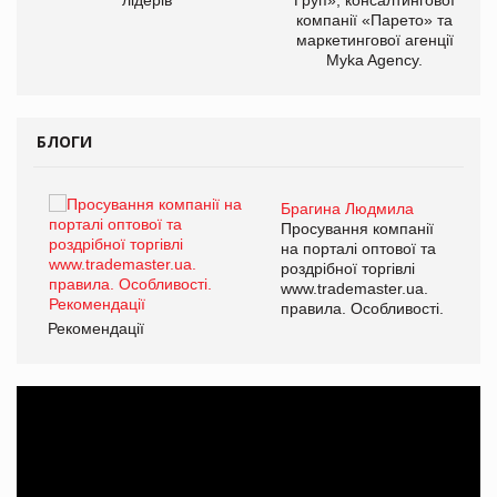
компанії «Парето» та
маркетингової агенції
Myka Agency.
БЛОГИ
Брагина Людмила
ї
Просування компанії
а
на порталі оптової та
роздрібної торгівлі
www.trademaster.ua.
і.
правила. Особливості.
Рекомендації
Ре