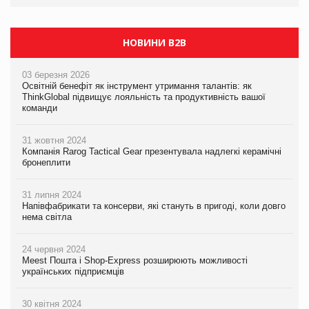
НОВИНИ B2B
03 березня 2026
Освітній бенефіт як інструмент утримання талантів: як
ThinkGlobal підвищує лояльність та продуктивність вашої
команди
31 жовтня 2024
Компанія Rarog Tactical Gear презентувала надлегкі керамічні
бронеплити
31 липня 2024
Напівфабрикати та консерви, які стануть в пригоді, коли довго
нема світла
24 червня 2024
Meest Пошта і Shop-Express розширюють можливості
українських підприємців
30 квітня 2024