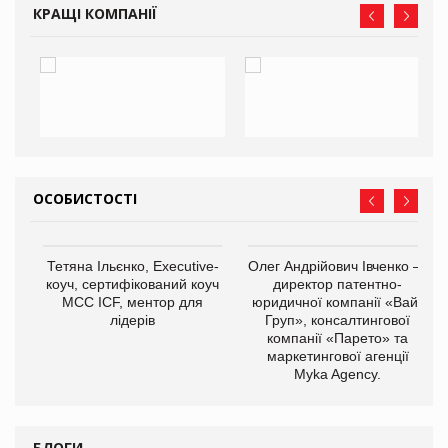
КРАЩІ КОМПАНІЇ
ОСОБИСТОСТІ
,
Тетяна Ільєнко, Executive-
Олег Андрійович Івченко —
ОВ
коуч, сертифікований коуч
директор патентно-
МСС ICF, ментор для
юридичної компанії «Вайз
лідерів
Груп», консалтингової
компанії «Парето» та
маркетингової агенції
Myka Agency.
БЛОГИ