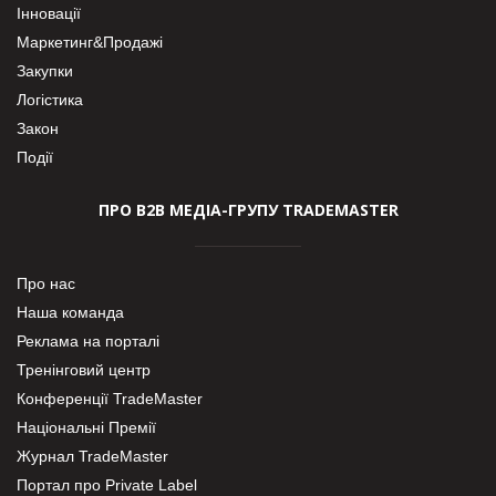
Інновації
Маркетинг&Продажі
Закупки
Логістика
Закон
Події
ПРО В2В МЕДІА-ГРУПУ TRADEMASTER
Про нас
Наша команда
Реклама на порталі
Тренінговий центр
Конференції TradeMaster
Національні Премії
Журнал TradeMaster
Портал про Private Label