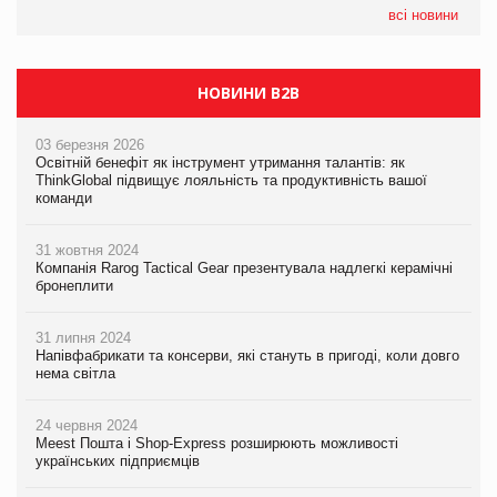
05.08.2026
всі новини
Сергій Лісунов про заморожені хлібобулочні вироби на
PrivateLabel&FMCG Master 2026
НОВИНИ B2B
03 березня 2026
Освітній бенефіт як інструмент утримання талантів: як
ThinkGlobal підвищує лояльність та продуктивність вашої
команди
31 жовтня 2024
Компанія Rarog Tactical Gear презентувала надлегкі керамічні
бронеплити
31 липня 2024
Напівфабрикати та консерви, які стануть в пригоді, коли довго
нема світла
24 червня 2024
Meest Пошта і Shop-Express розширюють можливості
українських підприємців