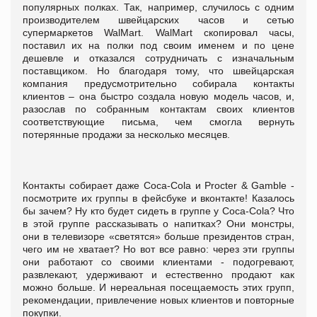
популярных полках. Так, например, случилось с одним
производителем швейцарских часов и сетью
супермаркетов WalMart. WalMart скопировал часы,
поставил их на полки под своим именем и по цене
дешевле и отказался сотрудничать с изначальным
поставщиком. Но благодаря тому, что швейцарская
компания предусмотрительно собирала контакты
клиентов – она быстро создала новую модель часов, и,
разослав по собранным контактам своих клиентов
соответствующие письма, чем смогла вернуть
потерянные продажи за несколько месяцев.
Контакты собирает даже Coca-Cola и Procter & Gamble -
посмотрите их группы в фейсбуке и вконтакте! Казалось
бы зачем? Ну кто будет сидеть в группе у Coca-Cola? Что
в этой группе рассказывать о напитках? Они монстры,
они в телевизоре «светятся» больше президентов стран,
чего им не хватает? Но вот все равно: через эти группы
они работают со своими клиентами - подогревают,
развлекают, удерживают и естественно продают как
можно больше. И нереальная посещаемость этих групп,
рекомендации, привлечение новых клиентов и повторные
покупки.