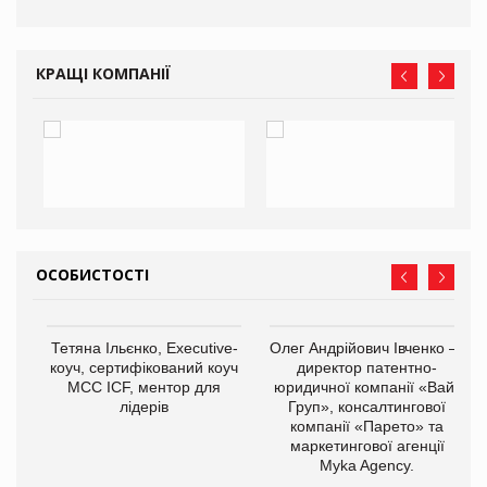
КРАЩІ КОМПАНІЇ
ОСОБИСТОСТІ
,
Тетяна Ільєнко, Executive-
Олег Андрійович Івченко —
ОВ
коуч, сертифікований коуч
директор патентно-
МСС ICF, ментор для
юридичної компанії «Вайз
лідерів
Груп», консалтингової
компанії «Парето» та
маркетингової агенції
Myka Agency.