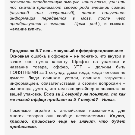
испытать определенную эмоцию, наши глаза, уши или
нос сначала принимают своего рода внешний сигнал
(звуковой или визуальный), затем полученная
информация передается в мозг, после чего
преобразуется в эмоцию – Прим. ред
.), и вызвать
желание купить.
Продажа за 5-7 сек - «вкусный оффер/предложение»
Основная ошибка в оффере – не понятно, что внутри и
зачем оно нужно клиенту. Шрифты на упаковке и
название товара, оффер, УТП – должны быть
ПОНЯТНЫМИ за 1 секунду, даже тогда, когда человек не
думает. Люди слишком устали, слишком загружены
информацией, обязательствами и своими вопросами –
им некогда думать, что там ваш дизайнер «напачкал» на
вашей упаковке.
Если за 1 секунду не понятно, то как
же такой оффер продаст за 5-7 секунд? - Никак.
Поменьше играйте с английскими названиями, для
многих товаров они вообще несовместимы.
Круто,
красиво, прикольно еще не значит, что будет
продаваемо.