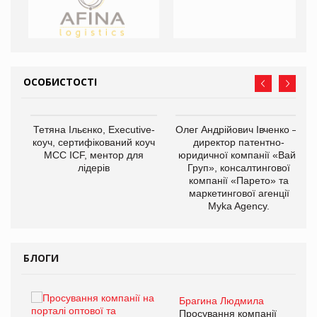
ОСОБИСТОСТІ
,
Тетяна Ільєнко, Executive-
Олег Андрійович Івченко —
ОВ
коуч, сертифікований коуч
директор патентно-
МСС ICF, ментор для
юридичної компанії «Вайз
лідерів
Груп», консалтингової
компанії «Парето» та
маркетингової агенції
Myka Agency.
БЛОГИ
Брагина Людмила
ї
Просування компанії