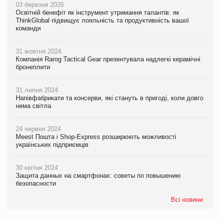
03 березня 2026
Освітній бенефіт як інструмент утримання талантів: як
ThinkGlobal підвищує лояльність та продуктивність вашої
команди
31 жовтня 2024
Компанія Rarog Tactical Gear презентувала надлегкі керамічні
бронеплити
31 липня 2024
Напівфабрикати та консерви, які стануть в пригоді, коли довго
нема світла
24 червня 2024
Meest Пошта і Shop-Express розширюють можливості
українських підприємців
30 квітня 2024
Защита данных на смартфонах: советы по повышению
безопасности
Всі новини