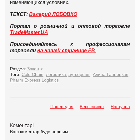
изменяющихся условиях.
ТЕКСТ:
Валерий ЛОБОВКО
Портал о розничной и оптовой торговле
TradeMaster.UA
Присоединяйтесь к профессионалам
торговли
на нашей странице FB
Раздел:
Закон
>
Теги:
Сold Chain
,
логистика
,
аутсорсинг
,
Алина Ганноцкая
,
Pharm Express Logistics
Попередня
Весь список
Наступна
Коментарі
Ваш коментар буде першим.