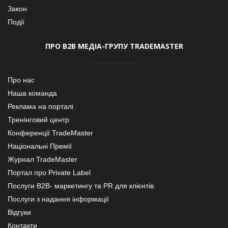
Закон
Події
ПРО В2В МЕДІА-ГРУПУ TRADEMASTER
Про нас
Наша команда
Реклама на порталі
Тренінговий центр
Конференції TradeMaster
Національні Премії
Журнал TradeMaster
Портал про Private Label
Послуги В2В- маркетингу та PR для клієнтів
Послуги з надання інформації
Відгуки
Контакти