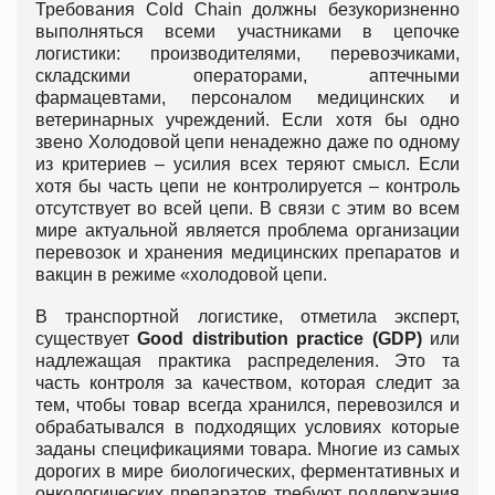
Требования Сold Chain должны безукоризненно
выполняться всеми участниками в цепочке
логистики: производителями, перевозчиками,
складскими операторами, аптечными
фармацевтами, персоналом медицинских и
ветеринарных учреждений. Если хотя бы одно
звено Холодовой цепи ненадежно даже по одному
из критериев – усилия всех теряют смысл. Если
хотя бы часть цепи не контролируется – контроль
отсутствует во всей цепи. В связи с этим во всем
мире актуальной является проблема организации
перевозок и хранения медицинских препаратов и
вакцин в режиме «холодовой цепи.
В транспортной логистике, отметила эксперт,
существует
Good distribution practice (GDP)
или
надлежащая практика распределения. Это та
часть контроля за качеством, которая следит за
тем, чтобы товар всегда хранился, перевозился и
обрабатывался в подходящих условиях которые
заданы спецификациями товара. Многие из самых
дорогих в мире биологических, ферментативных и
онкологических препаратов требуют поддержания