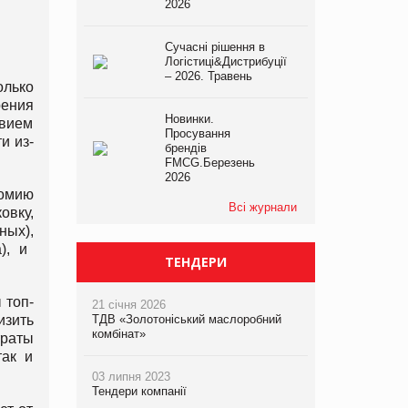
2026
Сучасні рішення в
Логістиці&Дистрибуції
– 2026. Травень
олько
рения
Новинки.
твием
Просування
и из-
брендів
FMCG.Березень
2026
номию
Всі журнали
овку,
ных),
), и
ТЕНДЕРИ
 топ-
21 січня 2026
изить
ТДВ «Золотоніський маслоробний
комбінат»
траты
так и
03 липня 2023
Тендери компанії