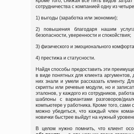
Кроме того, снижая все пять видов затрат
сотрудничества с компанией одну из четыре
1) выгоды (заработка или экономии);
2) повышения благодаря нашим услуга
безопасности, уверенности и спокойствия;
3) физического и эмоционального комфорта
4) престижа и статусности.
Найдя способы предоставить эти преимуще
в виде понятных для клиента аргументов, д
них знали и умели рассказать клиенту. Д
скрипты или речевые модули, но и записат
эталонов, у каждого из сотрудников, рабо
шаблоны с вариантами разговоров/диа
компьютере у работника. Кроме того, сами
можно убедиться, что каждый член коман
новички быстрее выйдут на нужный уровен
В целом нужно помнить, что клиент осо