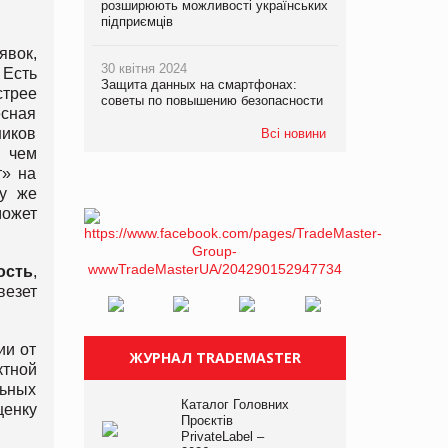
розширюють можливості українських
підприємців
явок,
30 квітня 2024
 Есть
Защита данных на смартфонах:
стрее
советы по повышению безопасности
есная
ников
Всі новини
 чем
т» на
зу же
может
ость
,
везет
ии от
ЖУРНАЛ TRADEMASTER
ктной
льных
Каталог Головних
ценку
Проєктів
PrivateLabel –