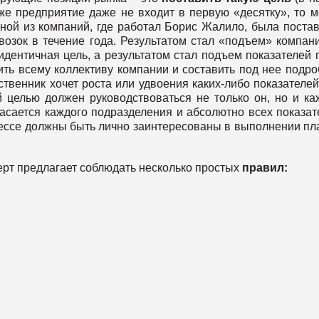
 же предприятие даже не входит в первую «десятку», то 
дной из компаний, где работал Борис Жалило, была поста
возок в течение года. Результатом стал «подъем» компан
дентичная цель, а результатом стал подъем показателей 
ить всему коллективу компании и составить под нее подр
ственник хочет роста или удвоения каких-либо показателей
й целью должен руководствоваться не только он, но и к
касается каждого подразделения и абсолютно всех показат
ессе должны быть лично заинтересованы в выполнении пл
сперт предлагает соблюдать несколько простых
правил: