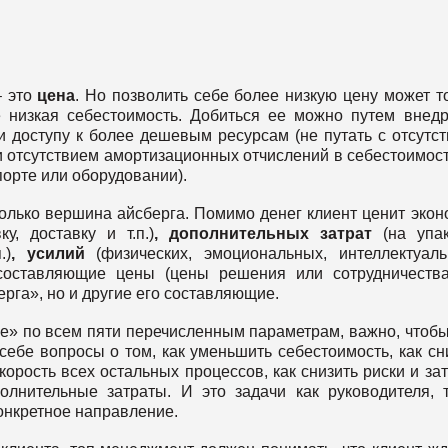
– это
цена
. Но позволить себе более низкую цену может т
е низкая себестоимость. Добиться ее можно путем внед
 доступу к более дешевым ресурсам (не путать с отсутс
 отсутствием амортизационных отчислений в себестоимост
порте или оборудовании).
только вершина айсберга. Помимо денег клиент ценит эко
у, доставку и т.п.)
, дополнительных затрат
(на упак
.)
, усилий
(физических, эмоциональных, интеллектуаль
составляющие цены (цены решения или сотрудничества
рга», но и другие его составляющие.
ле» по всем пяти перечисленным параметрам, важно, чтобы
ебе вопросы о том, как уменьшить себестоимость, как сн
орость всех остальных процессов, как снизить риски и за
полнительные затраты. И это задачи как руководителя, 
конкретное направление.