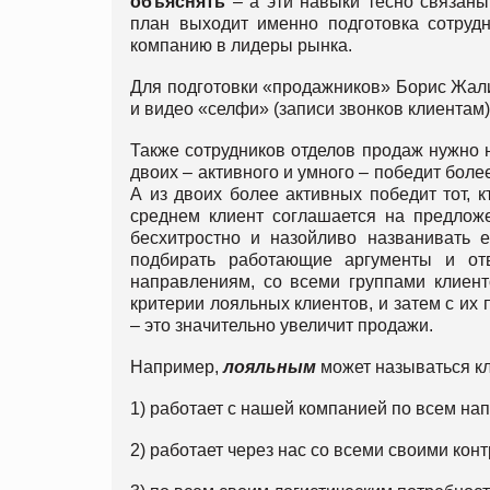
объяснять
– а эти навыки тесно связаны
план выходит именно подготовка сотрудн
компанию в лидеры рынка.
Для подготовки «продажников» Борис Жалил
и видео «селфи» (записи звонков клиентам)
Также сотрудников отделов продаж нужно 
двоих – активного и умного – победит более
А из двоих более активных победит тот, к
среднем клиент соглашается на предложе
бесхитростно и назойливо названивать 
подбирать работающие аргументы и от
направлениям, со всеми группами клиент
критерии лояльных клиентов, и затем с их
– это значительно увеличит продажи.
Например,
лояльным
может называться кл
1) работает с нашей компанией по всем на
2) работает через нас со всеми своими кон