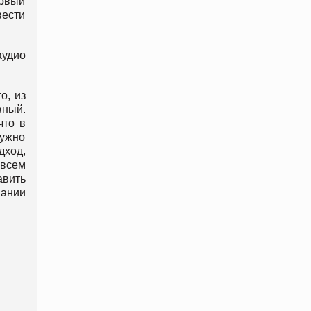
ервый
вести
аудио
о, из
вный.
что в
нужно
дход,
всем
авить
пании