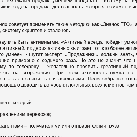
 с техниками продаж, умением продавать. Поэтому на п
иков отдела продаж, деятельность которых поможет вы
о советует применять такие методики как «Значок ГТО», 
, систему скриптов и эталонов.
научить быть
активными
. «Активный всегда победит умног
 активный, из двоих активных выиграет тот, кто более акти
то умнее», - шутит эксперт. «Продажники» должны знать, 
ние примерно с седьмого раза. Но это не значит, что 
ему по телефону – желательно проявить креативный по
веты на возражения. При этом активность нужна по 
ов – как новыми, так и лояльными. Целесообразно сост
 помощью доводить до уровня лояльных всех клиентов ком
иент, который:
правлениям перевозок;
трагентами – получателями или отправителями груза;