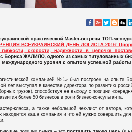
краинской практической Master-встречи ТОП-менедж
РЕНЦИЯ ВСЕУКРАИНСКИЙ ДЕНЬ ЛОГИСТА-2016: Прор
 гибкости, скорости, надежности в цепочке постав
сс Бориса ЖАЛИЛО, одного из самых титулованных би
та международного уровня с опытом успешной работы 
логистической компанией №1» был построен на опыте Б
ой лет выступал в качестве директора по развитию росси
орных грузов), способствуя ее выходу с позиции «середн
развития более 50 бизнесов в роли бизнес-консультанта.
стер-класса, а также небольшой чек-лист от автора, ко
х находится ваша компания и что ей нужно совершить для 
ки.
дирующие позиции рынка – это
поставить такую цель
(в 