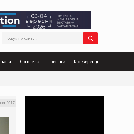
паній
Логістика
Тренінги
Конференції
чня 2017