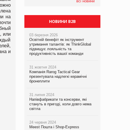
компанія налічуватиме 374 магазини
всі новини
можно
влена
ии на
НОВИНИ B2B
почти
обный
, или
03 березня 2026
аждый
Освітній бенефіт як інструмент
утримання талантів: як ThinkGlobal
елей,
підвищує лояльність та
ана и
продуктивність вашої команди
31 жовтня 2024
Компанія Rarog Tactical Gear
презентувала надлегкі керамічні
бронеплити
31 липня 2024
Напівфабрикати та консерви, які
стануть в пригоді, коли довго нема
світла
24 червня 2024
Meest Пошта і Shop-Express