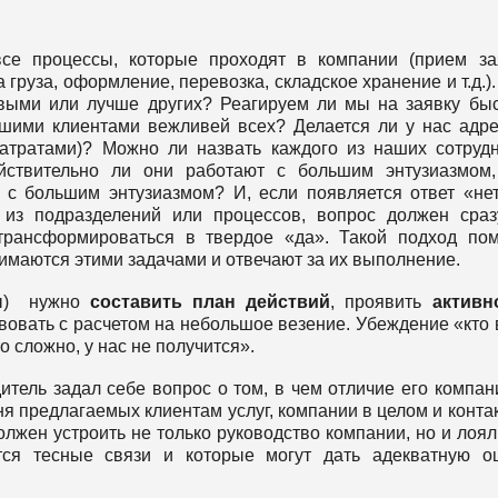
се процессы, которые проходят в компании (прием за
груза, оформление, перевозка, складское хранение и т.д.).
рвыми или лучше других? Реагируем ли мы на заявку бы
шими клиентами вежливей всех? Делается ли у нас адр
атратами)? Можно ли назвать каждого из наших сотруд
йствительно ли они работают с большим энтузиазмом,
 с большим энтузиазмом? И, если появляется ответ «не
 из подразделений или процессов, вопрос должен сра
 трансформироваться в твердое «да». Такой подход по
нимаются этими задачами и отвечают за их выполнение.
ты) нужно
составить план действий
, проявить
активн
вовать с расчетом на небольшое везение. Убеждение «кто 
о сложно, у нас не получится».
итель задал себе вопрос о том, в чем отличие его компан
ня предлагаемых клиентам услуг, компании в целом и конта
лжен устроить не только руководство компании, но и лоя
тся тесные связи и которые могут дать адекватную о