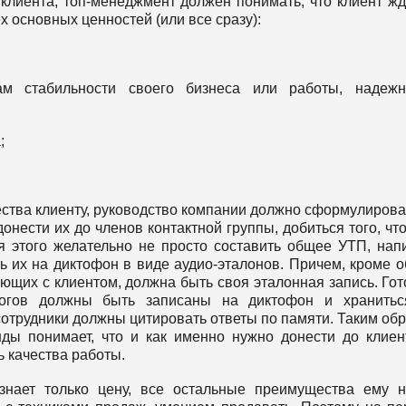
 клиента, топ-менеджмент должен понимать, что клиент жд
х основных ценностей (или все сразу):
м стабильности своего бизнеса или работы, надежно
;
ства клиенту, руководство компании должно сформулирова
онести их до членов контактной группы, добиться того, чт
ля этого желательно не просто составить общее УТП, нап
ь их на диктофон в виде аудио-эталонов. Причем, кроме 
тающих с клиентом, должна быть своя эталонная запись. Го
логов должны быть записаны на диктофон и хранитьс
 сотрудники должны цитировать ответы по памяти. Таким об
ды понимает, что и как именно нужно донести до клиен
ь качества работы.
знает только цену, все остальные преимущества ему 