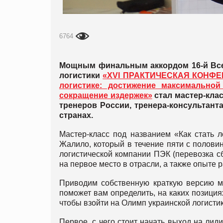
6764
Мощным финальным аккордом 16-й Всеу
логистики
«XVI ПРАКТИЧЕСКАЯ КОНФЕ
логистике: достижение максимальной
сокращение издержек»
стал мастер-кла
тренеров России, тренера-консультан
странах.
Мастер-класс под названием «Как стать 
Жалило, который в течение пяти с половин
логистической компании ПЭК (перевозка сб
на первое место в отрасли, а также опыте 
Приводим собственную краткую версию ма
поможет вам определить, на каких позиция
чтобы взойти на Олимп украинской логисти
Первое, с чего стоит начать выход на ли