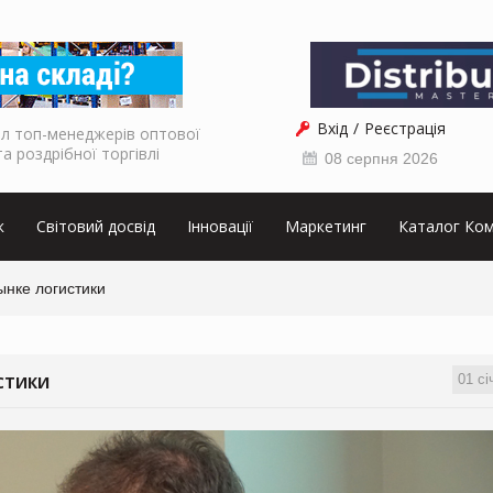
Вхід
Реєстрація
л топ-менеджерів оптової
та роздрібної торгівлі
08 серпня 2026
к
Світовий досвід
Інновації
Маркетинг
Каталог Ком
ынке логистики
01 сі
СТИКИ