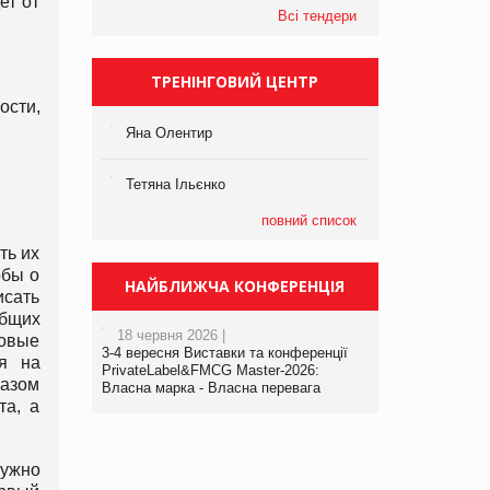
ет от
Всі тендери
ТРЕНІНГОВИЙ ЦЕНТР
сти,
Яна Олентир
Тетяна Ільєнко
повний список
ть их
обы о
НАЙБЛИЖЧА КОНФЕРЕНЦІЯ
исать
общих
18 червня 2026 |
товые
3-4 вересня Виставки та конференції
я на
PrivateLabel&FMCG Master-2026:
разом
Власна марка - Власна перевага
та, а
нужно