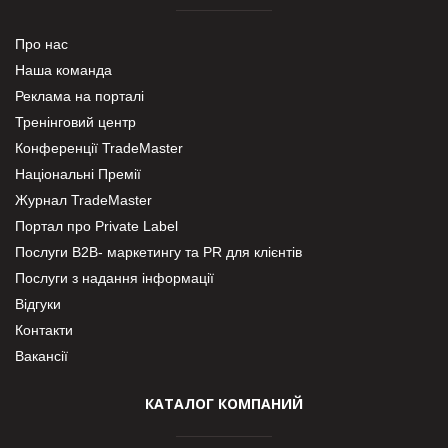
Про нас
Наша команда
Реклама на порталі
Тренінговий центр
Конференції TradeMaster
Національні Премії
Журнал TradeMaster
Портал про Private Label
Послуги В2В- маркетингу та PR для клієнтів
Послуги з надання інформації
Відгуки
Контакти
Вакансії
КАТАЛОГ КОМПАНИЙ