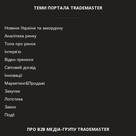
ТЕМИ ПОРТАЛА TRADEMASTER
Новини України та закордону
Аналітика ринку
Топи про ринок
Інтерв’ю
Відео-тренінги
Світовий досвід
Інновації
Маркетинг&Продажі
Закупки
Логістика
Закон
Події
ПРО В2В МЕДІА-ГРУПУ TRADEMASTER