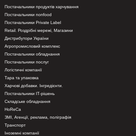
Постачальники продуктів харчування
Постачальники nonfood
Постачальники Private Label
Retail. Роздрібні мережі, Магазини
Дистрибутори України
Агропромисловий комплекс
Постачальники обладнання
Постачальники послуг
Логістичні компанії
Тара та упаковка
Харчові добавки. Інгредієнти.
Постачальники IT-рішень
Складське обладнання
HoReCa
ЗМІ, Агенції, реклама, поліграфія
Транспорт
Іноземні компанії