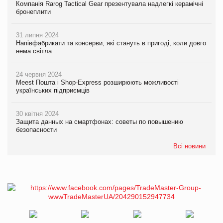
Компанія Rarog Tactical Gear презентувала надлегкі керамічні
бронеплити
31 липня 2024
Напівфабрикати та консерви, які стануть в пригоді, коли довго
нема світла
24 червня 2024
Meest Пошта і Shop-Express розширюють можливості
українських підприємців
30 квітня 2024
Защита данных на смартфонах: советы по повышению
безопасности
Всі новини