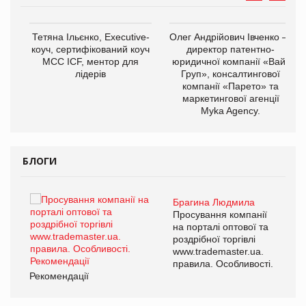
,
Тетяна Ільєнко, Executive-
Олег Андрійович Івченко —
ОВ
коуч, сертифікований коуч
директор патентно-
МСС ICF, ментор для
юридичної компанії «Вайз
лідерів
Груп», консалтингової
компанії «Парето» та
маркетингової агенції
Myka Agency.
БЛОГИ
Брагина Людмила
ї
Просування компанії
а
на порталі оптової та
роздрібної торгівлі
www.trademaster.ua.
і.
правила. Особливості.
Рекомендації
Ре