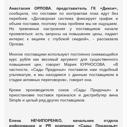
Анастасия ОРЛОВА
,
представитель ГК «Дикси»,
сообщила, что поставки по контрактам пока идут без
перебоев. «Договорная система фиксирует график и
объем поставки, поэтому пока проблем мы не ощущаем.
Но тревожные настроения у поставщиков начали
проявляться: есть запросы на повышение цены, падает
интерес к акциям с глубокой скидкой», - рассказала
Орлова.
Многие поставщики используют постоянно снижающийся
курс рубля как весомый аргумент для существенного
повышения цен, говорит Мария КУРНОСОВА. «В
частности, «Сады Придонья» поставили нам подобный
ультиматум, и мы находимся с данным поставщиком в
стадии активных переговоров», говорит она.
Кроме производителя соков «Сады Придонья» в
приостановке поставок признался и дистрибутер вина
Simple и целый ряд других поставщиков.
Елена НЕЧИПОРЕНКО,
начальник отдела
информации и PR компании «Сады Придонья»