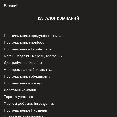
Вакансії
КАТАЛОГ КОМПАНИЙ
Постачальники продуктів харчування
Постачальники nonfood
Постачальники Private Label
Retail. Роздрібні мережі, Магазини
Дистрибутори України
Агропромисловий комплекс
Постачальники обладнання
Постачальники послуг
Логістичні компанії
Тара та упаковка
Харчові добавки. Інгредієнти.
Постачальники IT-рішень