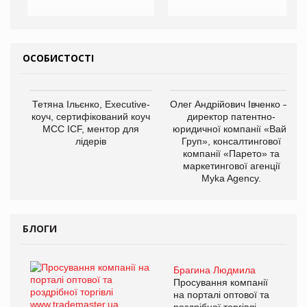
ОСОБИСТОСТІ
Тетяна Ільєнко, Executive-
Олег Андрійович Івченко —
коуч, сертифікований коуч
директор патентно-
МСС ICF, ментор для
юридичної компанії «Вайз
лідерів
Груп», консалтингової
компанії «Парето» та
маркетингової агенції
Myka Agency.
БЛОГИ
Брагина Людмила
Просування компанії
на порталі оптової та