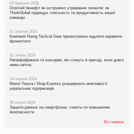
03 березня 2026
Освітній бенефіт як інструмент утримання талантів: як
ThinkGlobal підвищує лояльність та продуктивність вашої
команди
31 жовтня 2024
Компанія Rarog Tactical Gear презентувала надлегкі керамічні
бронеплити
31 липня 2024
Напівфабрикати та консерви, які стануть в пригоді, коли довго
нема світла
24 червня 2024
Meest Пошта і Shop-Express розширюють можливості
українських підприємців
30 квітня 2024
Защита данных на смартфонах: советы по повышению
безопасности
Всі новини