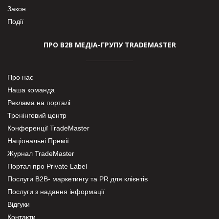
Закон
Події
ПРО В2В МЕДІА-ГРУПУ TRADEMASTER
Про нас
Наша команда
Реклама на порталі
Тренінговий центр
Конференції TradeMaster
Національні Премії
Журнал TradeMaster
Портал про Private Label
Послуги В2В- маркетингу та PR для клієнтів
Послуги з надання інформації
Відгуки
Контакти