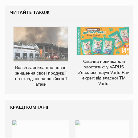
ЧИТАЙТЕ ТАКОЖ
Смачна новинка для
хвостатих: у VARUS
Bosch заявила про повне
з’явилися паучі Varto Paw
знищення своєї продукції
expert від власної ТМ
на складі після російської
Varto!
атаки
КРАЩІ КОМПАНІЇ