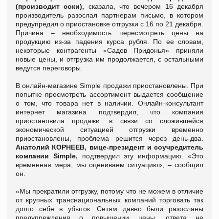
(производит соки),
сказала, что вечером 16 декабря
производитель разослал партнерам письмо, в котором
предупредил о приостановке отгрузки с 16 по 21 декабря.
Причина – необходимость пересмотреть цены на
продукцию из-за падения курса рубля. По ее словам,
некоторые контрагенты «Садов Придонья» приняли
новые цены, и отгрузка им продолжается, с остальными
ведутся переговоры.
В онлайн-магазине Simple продажи приостановлены. При
попытке просмотреть ассортимент выдается сообщение
о том, что товара нет в наличии. Онлайн-консультант
интернет магазина подтвердил, что компания
приостановила продажи: в связи со сложившейся
экономической ситуацией отгрузки временно
приостановлены, проблема решится через день-два.
Анатолий КОРНЕЕВ,
вице-президент и соучредитель
компании Simple,
подтвердил эту информацию. «Это
временная мера, мы оцениваем ситуацию», – сообщил
он.
«Мы прекратили отгрузку, потому что не можем в отличие
от крупных транснациональных компаний торговать так
долго себе в убыток. Сетям давно были разосланы
предупреждения о повышении цены, ответа не