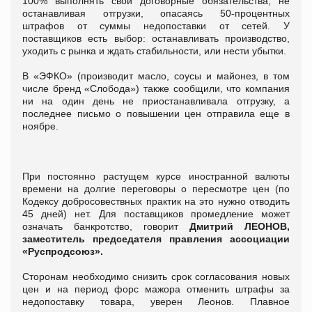
100% выполнять свои договорные обязательства, не
останавливая отгрузки, опасаясь 50-процентных
штрафов от суммы недопоставки от сетей. У
поставщиков есть выбор: останавливать производство,
уходить с рынка и ждать стабильности, или нести убытки.
В «ЭФКО» (производит масло, соусы и майонез, в том
числе бренд «Слобода») также сообщили, что компания
ни на один день не приостанавливала отгрузку, а
последнее письмо о повышении цен отправила еще в
ноябре.
При постоянно растущем курсе иностранной валюты
времени на долгие переговоры о пересмотре цен (по
Кодексу добросовествных практик на это нужно отводить
45 дней) нет. Для поставщиков промедление может
означать банкротство, говорит
Дмитрий ЛЕОНОВ,
заместитель председателя правления ассоциации
«Руспродсоюз».
Сторонам необходимо снизить срок согласования новых
цен и на период форс мажора отменить штрафы за
недопоставку товара, уверен Леонов. Плавное