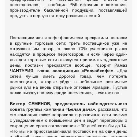
последовало», – сообщил РБК источник в компании-
производителе бакалейной продукции, поставлявшей
продукты в первую пятерку розничных сетей.
Поставщики чая и кофе фактически прекратили поставки
в крупные торговые сети: треть поставщиков уже не
отгружают им товар, а около 70% участников рынка
находятся в процессе переговоров, и если через один-
два дня торговые сети откажутся принимать адекватные
цены, поставки прекратятся вообще, говорит
Рамаз
ЧАНТУРИЯ, глава ассоциации «Росчайкофе»
. «Для
сетей лучше иметь дорогой товар, чем потерять
поставщиков, которые уйдут в небольшие розничные
рынки или на вновь открытые оптовые ярмарки. Пустые
полки вызовут панику среди населения», – считает он.
Виктор СЕМЕНОВ, председатель наблюдательного
совета группы компаний «Белая дача»,
рассказал, что
его компания также направила в розничные сети письмо
с уведомлением о повышении цен и ведет переговоры о
сокращении срока согласования с 30 дней хотя бы до 14.
«Но мы не приостанавливали поставок ни на один день:
у «Белой дачи» очень деликатная продукция, которая