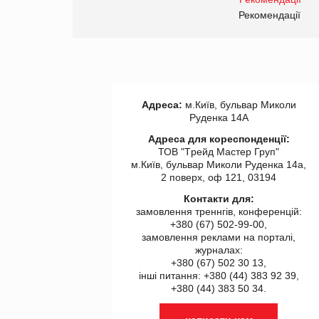
правила. Особливості.
ії
Рекомендації
Адреса:
м.Київ, бульвар Миколи
Руденка 14А
Адреса для кореспонденції:
ТОВ "Tрейд Мастер Груп"
м.Київ, бульвар Миколи Руденка 14а,
2 поверх, оф 121, 03194
Контакти для:
замовлення треннгів, конференцій:
+380 (67) 502-99-00,
замовлення реклами на порталі,
журналах:
+380 (67) 502 30 13,
інші питання: +380 (44) 383 92 39,
+380 (44) 383 50 34.