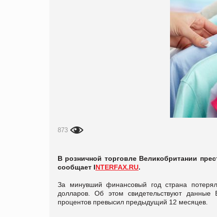
873
В розничной торговле Великобритании прест
сообщает I
NTERFAX.RU
.
За минувший финансовый год страна потерял
долларов. Об этом свидетельствуют данные Б
процентов превысил предыдущий 12 месяцев.