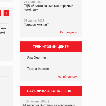
21 січня 2026
ТДВ «Золотоніський маслоробний
комбінат»
03 липня 2023
Тендери компанії
сник
Олексій Логачов-Михайлов
Яна Сараніна, директор
ежі
Файно маркет Директор
Всі тендери
компанії «УкраМарин»
департаменту з
виробництва
ТРЕНІНГОВИЙ ЦЕНТР
Яна Олентир
Тетяна Ільєнко
повний список
Брагина Людмила
Просування компанії на
НАЙБЛИЖЧА КОНФЕРЕНЦІЯ
порталі оптової та
роздрібної торгівлі
18 червня 2026 |
www.trademaster.ua.
3-4 вересня Виставки та конференції