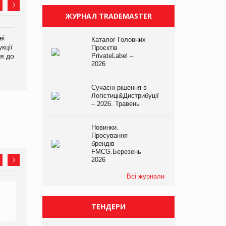
ЖУРНАЛ TRADEMASTER
ві
Аргентина повертається з
ФАО прогнозує зростання
Каталог Головних
кції
продуктами птахівництва
світових цін на
Проєктів
я до
на європейський ринок
PrivateLabel –
продовольство
2026
Сучасні рішення в
Логістиці&Дистрибуції
– 2026. Травень
Новинки.
Просування
брендів
FMCG.Березень
2026
Всі журнали
ТЕНДЕРИ