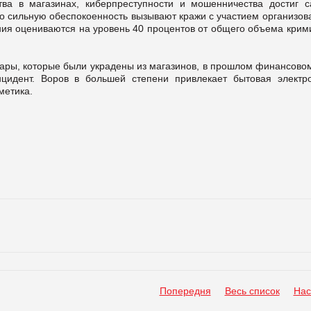
тва в магазинах, киберпреступности и мошенничества достиг с
что сильную обеспокоенность вызывают кражи с участием организо
ения оцениваются на уровень 40 процентов от общего объема крим
овары, которые были украдены из магазинов, в прошлом финансово
идент. Воров в большей степени привлекает бытовая электро
метика.
Попередня
Весь список
Нас