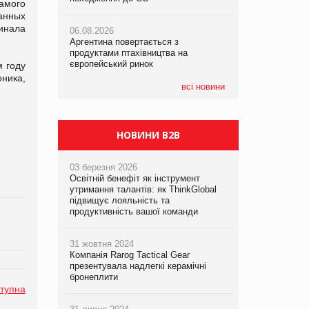
амого
ванных
инала
06.08.2026
06.08.2026
06.08.2026
Аргентина повертається з
Аргентина повертається з
Аргентина повертається з
продуктами птахівництва на
продуктами птахівництва на
продуктами птахівництва на
європейський ринок
європейський ринок
європейський ринок
м году
ника,
всі новини
НОВИНИ B2B
03 березня 2026
Освітній бенефіт як інструмент
утримання талантів: як ThinkGlobal
підвищує лояльність та
продуктивність вашої команди
31 жовтня 2024
Компанія Rarog Tactical Gear
презентувала надлегкі керамічні
бронеплити
тупна