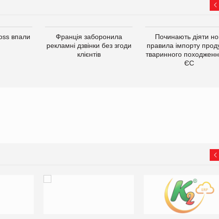
oss впали
Франція заборонила
Починають діяти но
рекламні дзвінки без згоди
правила імпорту проду
клієнтів
тваринного походженн
ЄС