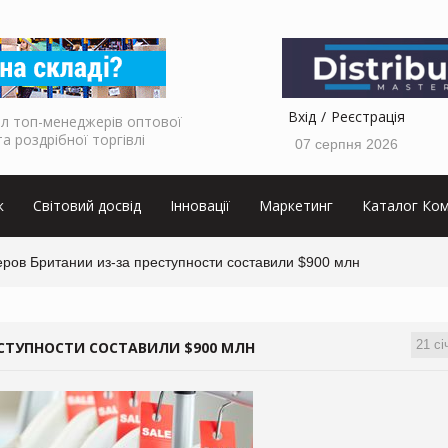
Вхід
Реєстрація
л топ-менеджерів оптової
та роздрібної торгівлі
07 серпня 2026
к
Світовий досвід
Інновації
Маркетинг
Каталог Ком
ров Британии из-за преступности составили $900 млн
21 сі
СТУПНОСТИ СОСТАВИЛИ $900 МЛН