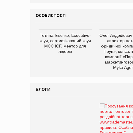
ОСОБИСТОСТІ
арас Ігорович,
Тетяна Ільєнко, Executive-
Олег Андрійович
иробництва ТОВ
коуч, сертифікований коуч
директор пат
Герчак"
МСС ICF, ментор для
юридичної компа
лідерів
Груп», консал
компанії «Пар
маркетингової
Myka Agen
БЛОГИ
Брагина Людмила
Просування компанії на
порталі оптової та
роздрібної торгівлі
www.trademaster.ua.