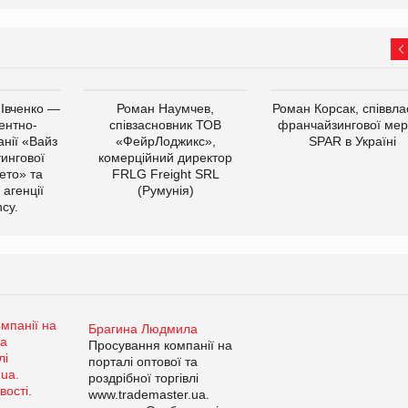
 Івченко —
Роман Наумчев,
Роман Корсак, співвла
ентно-
співзасновник ТОВ
франчайзингової мер
нії «Вайз
«ФейрЛоджикс»,
SPAR в Україні
тингової
комерційний директор
ето» та
FRLG Freight SRL
 агенції
(Румунія)
cy.
Брагина Людмила
Просування компанії на
порталі оптової та
роздрібної торгівлі
www.trademaster.ua.