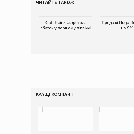
ЧИТАЙТЕ ТАКОЖ
верне клієнтам
Kraft Heinz скоротила
Продажі Hugo B
ларів за раніше
збиток у першому півріччі
на 9%
чені мита
КРАЩІ КОМПАНІЇ