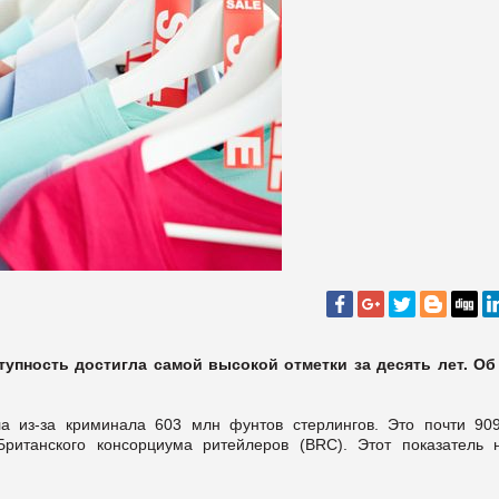
упность достигла самой высокой отметки за десять лет. Об
а из-за криминала 603 млн фунтов стерлингов. Это почти 90
ританского консорциума ритейлеров (BRC). Этот показатель 