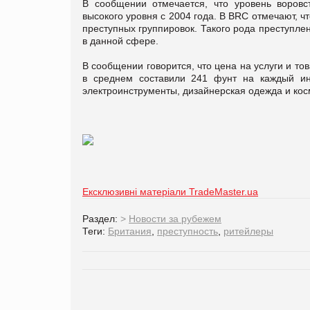
В сообщении отмечается, что уровень воровс
высокого уровня с 2004 года. В BRC отмечают, 
преступных группировок. Такого рода преступл
в данной сфере.
В сообщении говорится, что цена на услуги и т
в среднем составили 241 фунт на каждый инц
электроинструменты, дизайнерская одежда и кос
Ексклюзивні матеріали TradeMaster.ua
Раздел:
>
Новости за рубежем
Теги:
Британия
,
преступность
,
ритейлеры