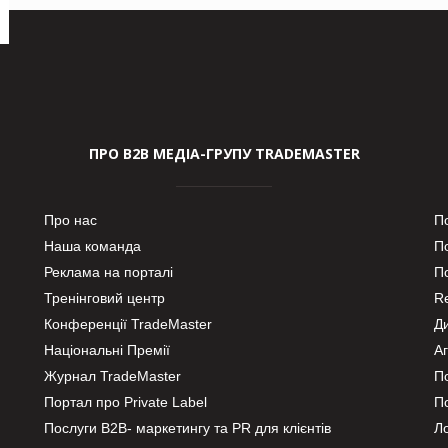
ПРО В2В МЕДІА-ГРУПУ TRADEMASTER
Про нас
П
Наша команда
П
Реклама на порталі
По
Тренінговий центр
Re
Конференції TradeMaster
Д
Національні Премії
А
Журнал TradeMaster
П
Портал про Private Label
П
Послуги В2В- маркетингу та PR для клієнтів
Ло