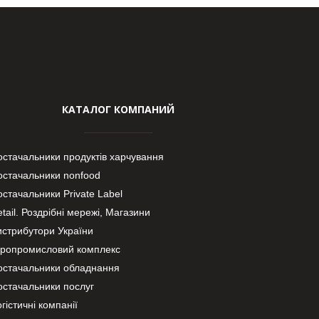
КАТАЛОГ КОМПАНИЙ
остачальники продуктів харчування
остачальники nonfood
стачальники Private Label
tail. Роздрібні мережі, Магазини
истрибутори України
гропромисловий комплекс
остачальники обладнання
остачальники послуг
гістичні компанії