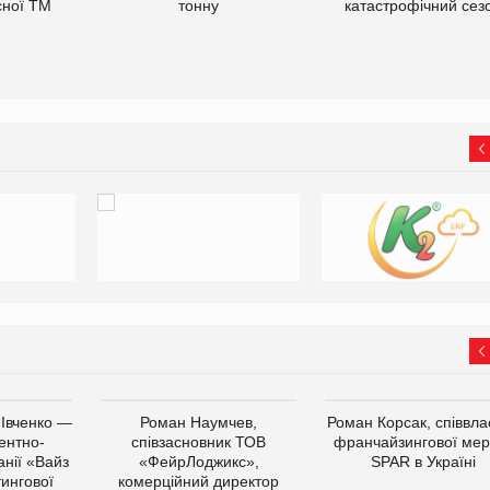
сної ТМ
тонну
катастрофічний сез
 Івченко —
Роман Наумчев,
Роман Корсак, співвла
ентно-
співзасновник ТОВ
франчайзингової мер
нії «Вайз
«ФейрЛоджикс»,
SPAR в Україні
тингової
комерційний директор