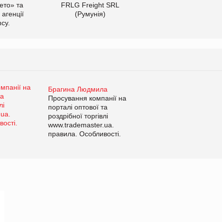
ето» та
FRLG Freight SRL
 агенції
(Румунія)
cy.
Брагина Людмила
Просування компанії на
порталі оптової та
роздрібної торгівлі
www.trademaster.ua.
правила. Особливості.
Рекомендації