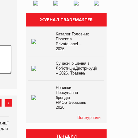
ЖУРНАЛ TRADEMASTER
Каталог Головних
Проєктів
PrivateLabel –
2026
Сучасні рішення в
Логістиці&Дистрибуції
– 2026. Травень
Новинки.
Просування
брендів
FMCG.Березень
2026
Всі журнали
нції
Amazon поверне клієнтам
У Євросоюзі набули
 для
600 млн доларів за раніше
чинності нові правила
сплачені мита
щодо штучного інтелекту
ТЕНДЕРИ