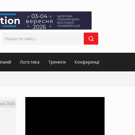
паній
Логістика
Тренінги
Конференції
чня 2015