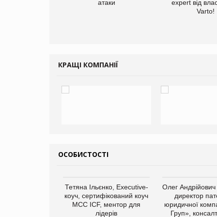
атаки
expert від вла
Varto!
КРАЩІ КОМПАНІЇ
ОСОБИСТОСТІ
арас Ігорович,
Тетяна Ільєнко, Executive-
Олег Андрійович
иробництва ТОВ
коуч, сертифікований коуч
директор пат
Герчак"
МСС ICF, ментор для
юридичної компа
лідерів
Груп», консал