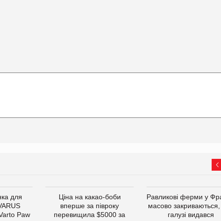
ка для
Ціна на какао-боби
Равликові ферми у Фра
 VARUS
вперше за півроку
масово закриваються,
 Varto Paw
перевищила $5000 за
галузі видався