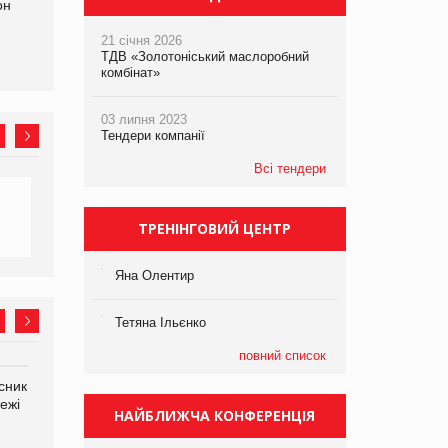
он
21 січня 2026
ТДВ «Золотоніський маслоробний
комбінат»
03 липня 2023
Тендери компанії
Всі тендери
ТРЕНІНГОВИЙ ЦЕНТР
Яна Олентир
Тетяна Ільєнко
повний список
сник
Олексій Логачов-Михайлов
Яна Сараніна, директор
ежі
Файно маркет Директор
компанії «УкраМарин»
НАЙБЛИЖЧА КОНФЕРЕНЦІЯ
департаменту з
виробництва