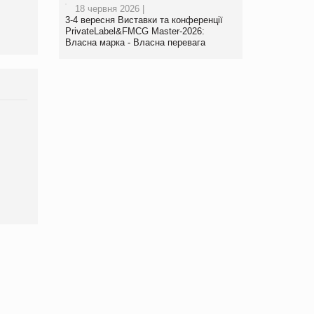
18 червня 2026 |
3-4 вересня Виставки та конференції
PrivateLabel&FMCG Master-2026:
Власна марка - Власна перевага
Брагина Людмила
Просування компанії на
порталі оптової та
роздрібної торгівлі
www.trademaster.ua.
правила. Особливості.