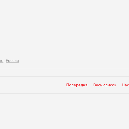
не
,
Россия
Попередня
Весь список
Нас