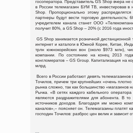
госоператора. Представитель GS Shop вчера не 
в России телемагазин БУМ ТВ, инвестировав в 
Shop. Пропорционально этому распределятся
партнеры будут вести торговую деятельность: 
учредителем канала станет ООО «Телекомпа
получит 80%, а GS Shop – 20% (с 2016 года инос
GS Shop занимается розничной дистанционной т
интернет и каталоги в Южной Корее, Китае, Инди
трлн южнокорейских вон (около $973 млн), чи
компании. По состоянию на конец 2013 год
конгломератов – GS Group. Капитализация на ко
млрд.
Всего в России работают девять телемагазинов 
Точилов, причем три крупнейших «очень плотно
рынка сложно, так как большинство «магазинов н
Рычка. «В сетях каждого кабельного оператора
являются раздражителями для абонента. В то
источников доходов. Благодаря им можно комп
каналов»,– поясняет он. Телемагазины платят ка
господин Точилов: разброс цен велик и зависит о