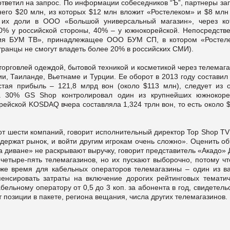
ответил на запрос. По информации собеседников “Ъ”, партнеры за
него $20 млн, из которых $12 млн вложит «Ростелеком» и $8 млн
 их доли в ООО «Большой универсальный магазин», через ко
60% у российской стороны, 40% – у южнокорейской. Непосредств
ния БУМ ТВ», принадлежащее ООО БУМ СП, в котором «Ростел
транцы не смогут владеть более 20% в российских СМИ).
орговлей одеждой, бытовой техникой и косметикой через телемага
и, Таиланде, Вьетнаме и Турции. Ее оборот в 2013 году составил
стая прибыль – 121,8 млрд вон (около $113 млн), следует из о
а 30% GS Shop контролировал один из крупнейших южнокоре
рейской KOSDAQ вчера составляла 1,324 трлн вон, то есть около 
от шести компаний, говорит исполнительный директор Top Shop T
 держат рынок, и войти другим игрокам очень сложно». Оценить о
а диване» не раскрывают выручку, говорит представитель «Акадо»
 четыре-пять телемагазинов, но их пускают выборочно, потому чт
 же время для кабельных операторов телемагазины – один из в
енсировать затраты на включение дорогих рейтинговых тематич
бельному оператору от 0,5 до 3 коп. за абонента в год, свидетель
т позиции в пакете, региона вещания, числа других телемагазинов.