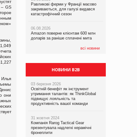
пустят
Равликові ферми у Франції масово
Amazon поверне клієнтам 600 млн
Amazon поверне клієнтам 600 млн
 – GS
закриваються, для галузі видався
доларів за раніше сплачені мита
доларів за раніше сплачені мита
торое
катастрофічний сезон
енным
еком»
05.08.2026
05.08.2026
06.08.2026
У Євросоюзі набули чинності нові
У Євросоюзі набули чинності нові
Amazon поверне клієнтам 600 млн
правила щодо штучного інтелекту
правила щодо штучного інтелекту
доларів за раніше сплачені мита
зины,
 1,049
всі новини
тчета
йских
$1,227
НОВИНИ B2B
V Илья
бъемы
03 березня 2026
Освітній бенефіт як інструмент
 Денис
утримання талантів: як ThinkGlobal
о они
підвищує лояльність та
ажных
продуктивність вашої команди
еских
ствует
31 жовтня 2024
Компанія Rarog Tactical Gear
презентувала надлегкі керамічні
бронеплити