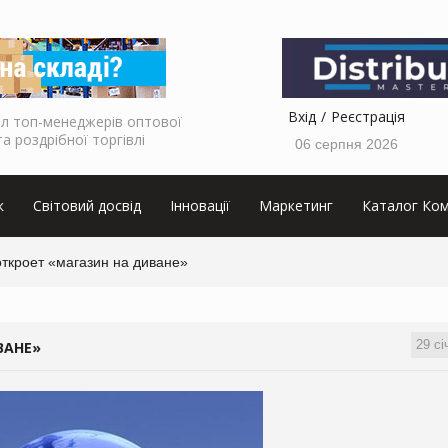
Вхід
Реєстрація
л топ-менеджерів оптової
та роздрібної торгівлі
06 серпня 2026
к
Світовий досвід
Інновації
Маркетинг
Каталог Ком
ткроет «магазин на диване»
29 сі
ВАНЕ»