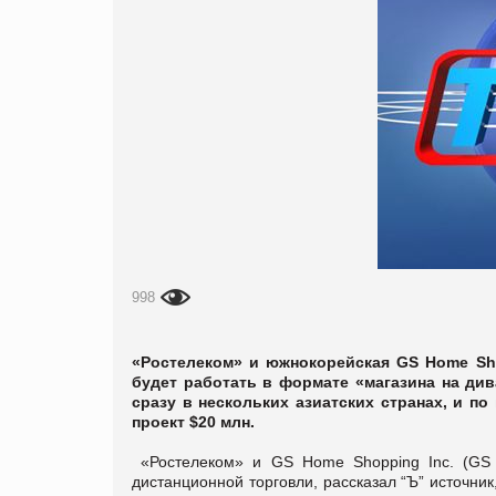
998
«Ростелеком» и южнокорейская GS Home Sho
будет работать в формате «магазина на ди
сразу в нескольких азиатских странах, и по
проект $20 млн.
«Ростелеком» и GS Home Shopping Inc. (GS S
дистанционной торговли, рассказал “Ъ” источник