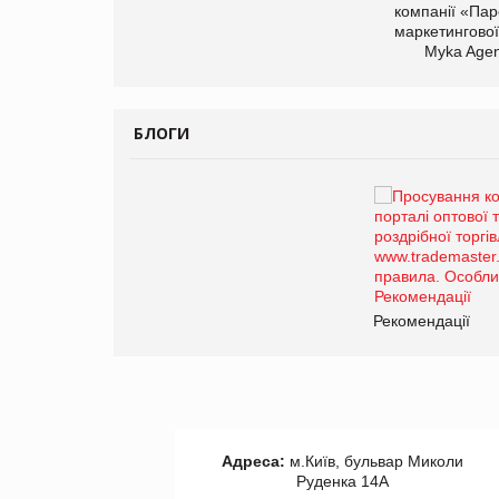
компанії «Пар
маркетингової
Myka Agen
БЛОГИ
Брагина Людмила
Просування компанії на
порталі оптової та
роздрібної торгівлі
www.trademaster.ua.
правила. Особливості.
ії
Рекомендації
Адреса:
м.Київ, бульвар Миколи
Руденка 14А