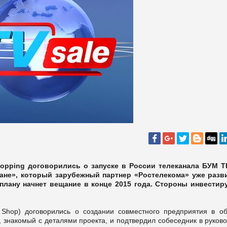
pping договорились о запуске в России телеканала БУМ Т
ване», который зарубежный партнер «Ростелекома» уже разв
 плану начнет вещание в конце 2015 года. Стороны инвестир
hop) договорились о создании совместного предприятия в об
, знакомый с деталями проекта, и подтвердил собеседник в руков