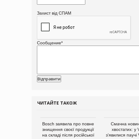
Захист від СПАМ
Сообщение
*
ЧИТАЙТЕ ТАКОЖ
ратила понад $1
Bosch заявила про повне
Смачна новин
 маркетинг за
знищення своєї продукції
хвостатих: у
вартал
на складі після російської
з’явилися паучі