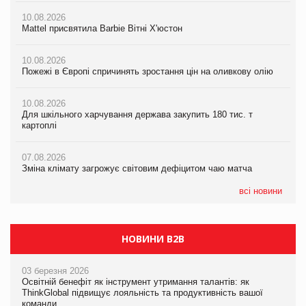
10.08.2026
10.08.2026
10.08.2026
Пожежі в Європі спричинять зростання цін на оливкову олію
Пожежі в Європі спричинять зростання цін на оливкову олію
Mattel присвятила Barbie Вітні Х'юстон
07.08.2026
07.08.2026
10.08.2026
Зміна клімату загрожує світовим дефіцитом чаю матча
Зміна клімату загрожує світовим дефіцитом чаю матча
Пожежі в Європі спричинять зростання цін на оливкову олію
07.08.2026
07.08.2026
10.08.2026
Криза у Китаї може спричинити великі потрясіння для світової
Криза у Китаї може спричинити великі потрясіння для світової
Для шкільного харчування держава закупить 180 тис. т
економіки
економіки
картоплі
07.08.2026
07.08.2026
07.08.2026
Kraft Heinz скоротила збиток у першому півріччі
Kraft Heinz скоротила збиток у першому півріччі
Зміна клімату загрожує світовим дефіцитом чаю матча
всі новини
НОВИНИ B2B
03 березня 2026
Освітній бенефіт як інструмент утримання талантів: як
ThinkGlobal підвищує лояльність та продуктивність вашої
команди