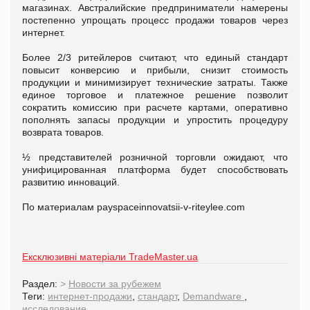
магазинах. Австралийские предприниматели намерены
постепенно упрощать процесс продажи товаров через
интернет.
Более 2/3 ритейлеров считают, что единый стандарт
повысит конверсию и прибыли, снизит стоимость
продукции и минимизирует технические затраты. Также
единое торговое и платежное решение позволит
сократить комиссию при расчете картами, оперативно
пополнять запасы продукции и упростить процедуру
возврата товаров.
½ представителей розничной торговли ожидают, что
унифицированная платформа будет способствовать
развитию инноваций.
По материалам payspaceinnovatsii-v-riteylee.com
Ексклюзивні матеріали TradeMaster.ua
Раздел:
>
Новости за рубежем
Теги:
интернет-продажи
,
стандарт
,
Demandware
,
исследование