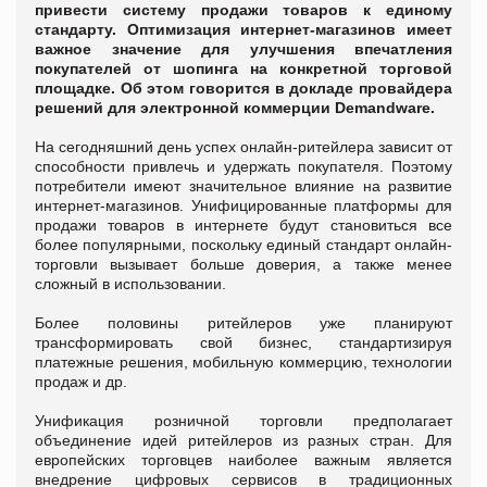
привести систему продажи товаров к единому
стандарту. Оптимизация интернет-магазинов имеет
важное значение для улучшения впечатления
покупателей от шопинга на конкретной торговой
площадке. Об этом говорится в докладе провайдера
решений для электронной коммерции Demandware.
На сегодняшний день успех онлайн-ритейлера зависит от
способности привлечь и удержать покупателя. Поэтому
потребители имеют значительное влияние на развитие
интернет-магазинов. Унифицированные платформы для
продажи товаров в интернете будут становиться все
более популярными, поскольку единый стандарт онлайн-
торговли вызывает больше доверия, а также менее
сложный в использовании.
Более половины ритейлеров уже планируют
трансформировать свой бизнес, стандартизируя
платежные решения, мобильную коммерцию, технологии
продаж и др.
Унификация розничной торговли предполагает
объединение идей ритейлеров из разных стран. Для
европейских торговцев наиболее важным является
внедрение цифровых сервисов в традиционных