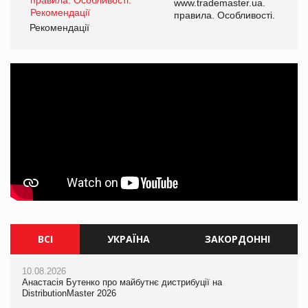
www.trademaster.ua.
і.
правила. Особливості.
Рекомендації
Ре
ВСІ
УКРАЇНА
ЗАКОРДОННІ
10.08.2026
10.08.2026
10.08.2026
Анастасія Бутенко про майбутнє дистрибуції на
Mattel присвятила Barbie Вітні Х'юстон
Mattel присвятила Barbie Вітні Х'юстон
DistributionMaster 2026