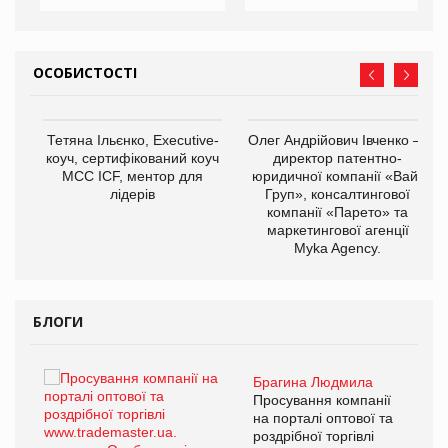
ОСОБИСТОСТІ
,
Тетяна Ільєнко, Executive-
Олег Андрійович Івченко —
ОВ
коуч, сертифікований коуч
директор патентно-
МСС ICF, ментор для
юридичної компанії «Вайз
лідерів
Груп», консалтингової
компанії «Парето» та
маркетингової агенції
Myka Agency.
БЛОГИ
Брагина Людмила
ї
Просування компанії
а
на порталі оптової та
роздрібної торгівлі