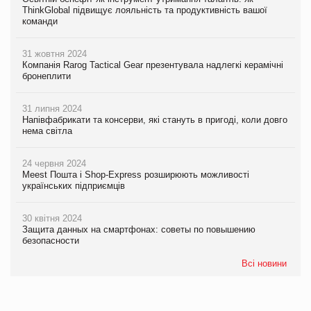
ThinkGlobal підвищує лояльність та продуктивність вашої
команди
31 жовтня 2024
Компанія Rarog Tactical Gear презентувала надлегкі керамічні
бронеплити
31 липня 2024
Напівфабрикати та консерви, які стануть в пригоді, коли довго
нема світла
24 червня 2024
Meest Пошта і Shop-Express розширюють можливості
українських підприємців
30 квітня 2024
Защита данных на смартфонах: советы по повышению
безопасности
Всі новини