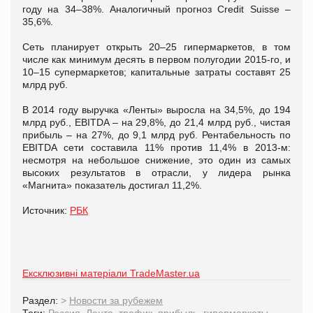
году на 34–38%. Аналогичный прогноз Credit Suisse –
35,6%.
Сеть планирует открыть 20–25 гипермаркетов, в том
числе как минимум десять в первом полугодии 2015-го, и
10–15 супермаркетов; капитальные затраты составят 25
млрд руб.
В 2014 году выручка «Ленты» выросла на 34,5%, до 194
млрд руб., EBITDA – на 29,8%, до 21,4 млрд руб., чистая
прибыль – на 27%, до 9,1 млрд руб. Рентабельность по
EBITDA сети составила 11% против 11,4% в 2013-м:
несмотря на небольшое снижение, это один из самых
высоких результатов в отрасли, у лидера рынка
«Магнита» показатель достигал 11,2%.
Источник:
РБК
Ексклюзивні матеріали TradeMaster.ua
Раздел:
>
Новости за рубежем
Теги:
Россия
,
Лента
,
трафик
,
прибыль
,
гипермаркеты