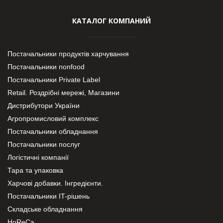
КАТАЛОГ КОМПАНИЙ
Постачальники продуктів харчування
Постачальники nonfood
Постачальники Private Label
Retail. Роздрібні мережі, Магазини
Дистрибутори України
Агропромисловий комплекс
Постачальники обладнання
Постачальники послуг
Логістичні компанії
Тара та упаковка
Харчові добавки. Інгредієнти.
Постачальники IT-рішень
Складське обладнання
HoReCa