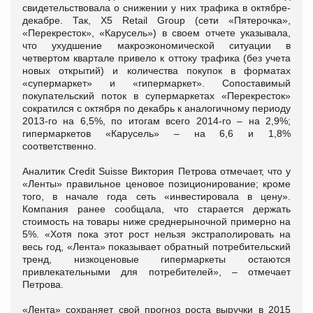
свидетельствовала о снижении у них трафика в октябре-
декабре. Так, X5 Retail Group (сети «Пятерочка»,
«Перекресток», «Карусель») в своем отчете указывала,
что ухудшение макроэкономической ситуации в
четвертом квартале привело к оттоку трафика (без учета
новых открытий) и количества покупок в форматах
«супермаркет» и «гипермаркет». Сопоставимый
покупательский поток в супермаркетах «Перекресток»
сократился с октября по декабрь к аналогичному периоду
2013-го на 6,5%, по итогам всего 2014-го – на 2,9%;
гипермаркетов «Карусель» – на 6,6 и 1,8%
соответственно.
Аналитик Credit Suisse Виктория Петрова отмечает, что у
«Ленты» правильное ценовое позиционирование; кроме
того, в начале года сеть «инвестировала в цену».
Компания ранее сообщала, что старается держать
стоимость на товары ниже среднерыночной примерно на
5%. «Хотя пока этот рост нельзя экстраполировать на
весь год, «Лента» показывает обратный потребительский
тренд, низкоценовые гипермаркеты остаются
привлекательными для потребителей», – отмечает
Петрова.
«Лента» сохраняет свой прогноз роста выручки в 2015