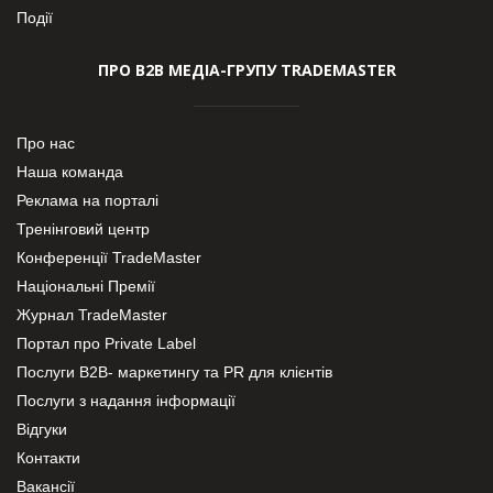
Події
ПРО В2В МЕДІА-ГРУПУ TRADEMASTER
Про нас
Наша команда
Реклама на порталі
Тренінговий центр
Конференції TradeMaster
Національні Премії
Журнал TradeMaster
Портал про Private Label
Послуги В2В- маркетингу та PR для клієнтів
Послуги з надання інформації
Відгуки
Контакти
Вакансії