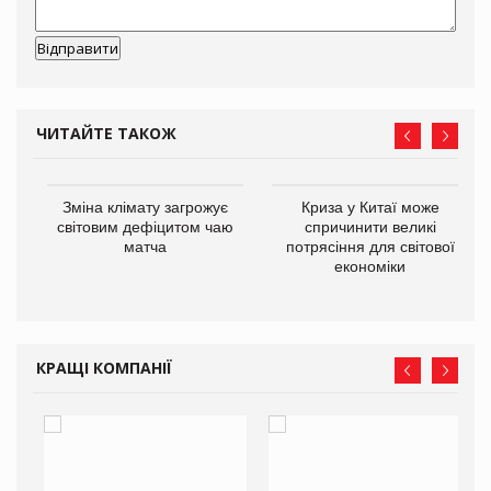
ЧИТАЙТЕ ТАКОЖ
Зміна клімату загрожує
Криза у Китаї може
ne
світовим дефіцитом чаю
спричинити великі
матча
потрясіння для світової
економіки
КРАЩІ КОМПАНІЇ