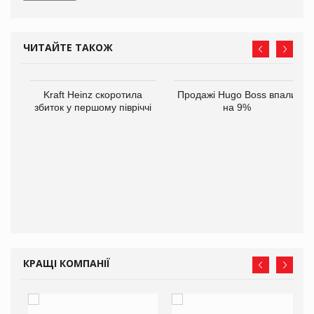
ЧИТАЙТЕ ТАКОЖ
ам
Kraft Heinz скоротила
Продажі Hugo Boss впали
іше
збиток у першому півріччі
на 9%
КРАЩІ КОМПАНІЇ