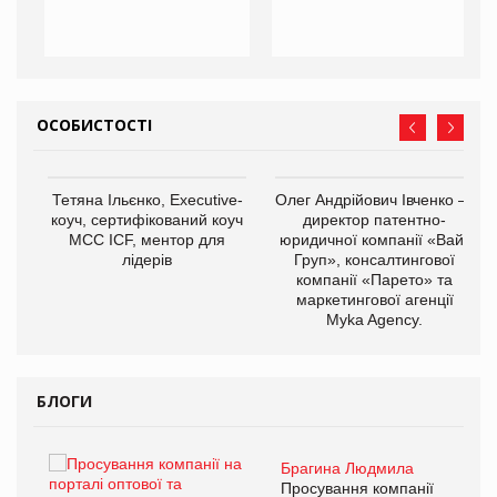
ОСОБИСТОСТІ
,
Тетяна Ільєнко, Executive-
Олег Андрійович Івченко —
ОВ
коуч, сертифікований коуч
директор патентно-
МСС ICF, ментор для
юридичної компанії «Вайз
лідерів
Груп», консалтингової
компанії «Парето» та
маркетингової агенції
Myka Agency.
БЛОГИ
Брагина Людмила
ї
Просування компанії