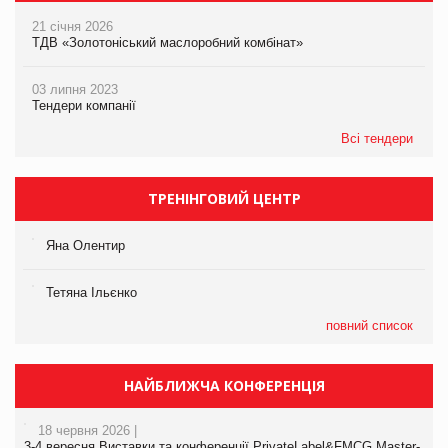
21 січня 2026
ТДВ «Золотоніський маслоробний комбінат»
03 липня 2023
Тендери компанії
Всі тендери
ТРЕНІНГОВИЙ ЦЕНТР
Яна Олентир
Тетяна Ільєнко
повний список
НАЙБЛИЖЧА КОНФЕРЕНЦІЯ
18 червня 2026 |
3-4 вересня Виставки та конференції PrivateLabel&FMCG Master-