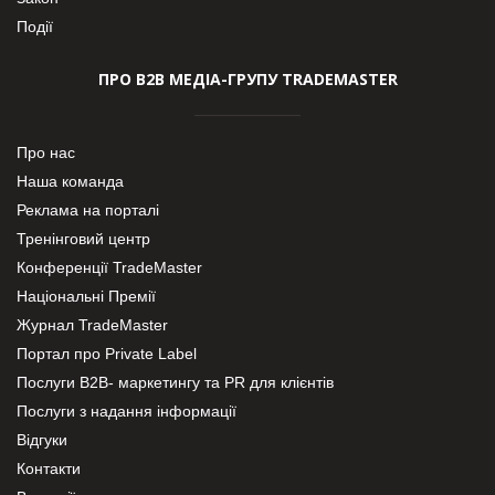
Події
ПРО В2В МЕДІА-ГРУПУ TRADEMASTER
Про нас
Наша команда
Реклама на порталі
Тренінговий центр
Конференції TradeMaster
Національні Премії
Журнал TradeMaster
Портал про Private Label
Послуги В2В- маркетингу та PR для клієнтів
Послуги з надання інформації
Відгуки
Контакти