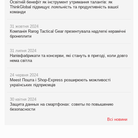
Освітній бенефіт як інструмент утримання талантів: як
ThinkGlobal підвищує лояльність та продуктивність вашої
команди
31 жовтня 2024
Компанія Rarog Tactical Gear презентувала надлегкі керамічні
бронеплити
31 липня 2024
Напівфабрикати та консерви, які стануть в пригоді, коли довго
нема світла
24 червня 2024
Meest Пошта і Shop-Express розширюють можливості
українських підприємців
30 квітня 2024
Защита данных на смартфонах: советы по повышению
безопасности
Всі новини