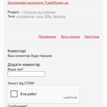
Ексклюзивні матеріали TradeMaster.ua
Раздел:
>
Новости за рубежем
Теги:
основатель
,
сеть
,
Billa
,
Австрия
Попередня
Весь список
Наступна
Коментарі
Ваш коментар буде першим.
Додати коментар
Ваше імя
*
Захист від СПАМ
Сообщение
*