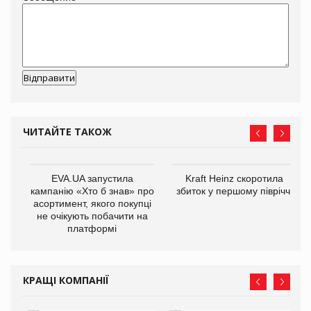
ЧИТАЙТЕ ТАКОЖ
ції
EVA.UA запустила
Kraft Heinz скоротила
ля
кампанію «Хто б знав» про
збиток у першому півріччі
асортимент, якого покупці
не очікують побачити на
платформі
КРАЩІ КОМПАНІЇ