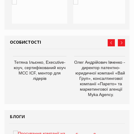
ОСОБИСТОСТІ
,
Тетяна Ільєнко, Executive-
Олег Андрійович Івченко —
ОВ
коуч, сертифікований коуч
директор патентно-
МСС ICF, ментор для
юридичної компанії «Вайз
лідерів
Груп», консалтингової
компанії «Парето» та
маркетингової агенції
Myka Agency.
БЛОГИ