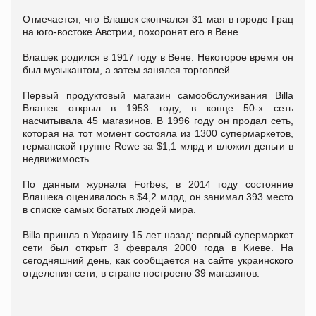
Отмечается, что Влашек скончался 31 мая в городе Грац
на юго-востоке Австрии, похоронят его в Вене.
Влашек родился в 1917 году в Вене. Некоторое время он
был музыкантом, а затем занялся торговлей.
Первый продуктовый магазин самообслуживания Billa
Влашек открыл в 1953 году, в конце 50-х сеть
насчитывала 45 магазинов. В 1996 году он продал сеть,
которая на тот момент состояла из 1300 супермаркетов,
германской группе Rewe за $1,1 млрд и вложил деньги в
недвижимость.
По данным журнала Forbes, в 2014 году состояние
Влашека оценивалось в $4,2 млрд, он занимал 393 место
в списке самых богатых людей мира.
Billa пришла в Украину 15 лет назад: первый супермаркет
сети был открыт 3 февраля 2000 года в Киеве. На
сегодняшний день, как сообщается на сайте украинского
отделения сети, в стране построено 39 магазинов.