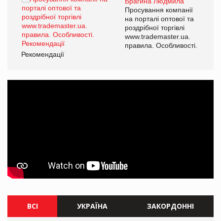
Брагина Людмила
ї
Просування компанії
а
на порталі оптової та
роздрібної торгівлі
www.trademaster.ua.
і.
правила. Особливості.
Рекомендації
Ре
ВСІ
УКРАЇНА
ЗАКОРДОННІ