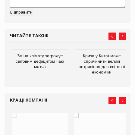
ЧИТАЙТЕ ТАКОЖ
Зміна клімату загрожує
Криза у Китаї може
ne
світовим дефіцитом чаю
спричинити великі
матча
потрясіння для світової
економіки
КРАЩІ КОМПАНІЇ