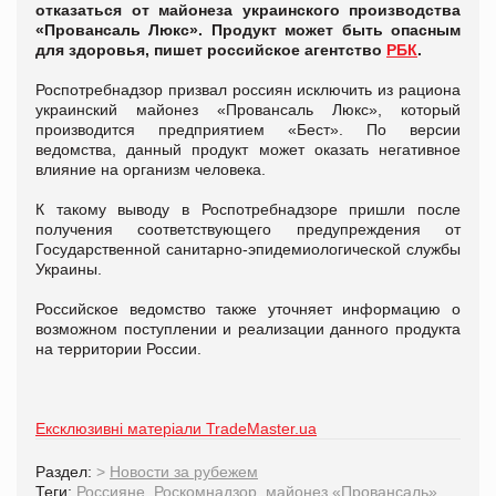
отказаться от майонеза украинского производства
«Провансаль Люкс». Продукт может быть опасным
для здоровья, пишет российское агентство
РБК
.
Роспотребнадзор призвал россиян исключить из рациона
украинский майонез «Провансаль Люкс», который
производится предприятием «Бест». По версии
ведомства, данный продукт может оказать негативное
влияние на организм человека.
К такому выводу в Роспотребнадзоре пришли после
получения соответствующего предупреждения от
Государственной санитарно-эпидемиологической службы
Украины.
Российское ведомство также уточняет информацию о
возможном поступлении и реализации данного продукта
на территории России.
Ексклюзивні матеріали TradeMaster.ua
Раздел:
>
Новости за рубежем
Теги:
Россияне
,
Роскомнадзор
,
майонез «Провансаль»