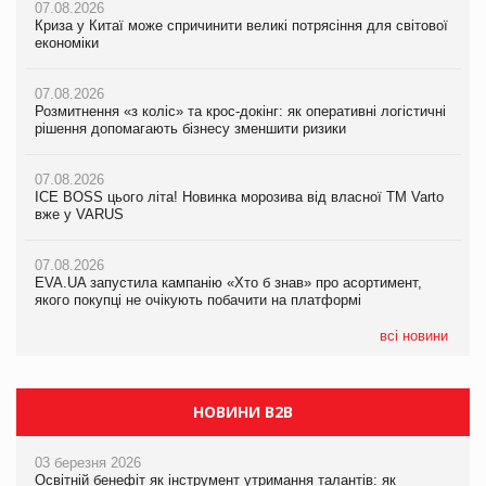
07.08.2026
07.08.2026
07.08.2026
Криза у Китаї може спричинити великі потрясіння для світової
Криза у Китаї може спричинити великі потрясіння для світової
Криза у Китаї може спричинити великі потрясіння для світової
економіки
економіки
економіки
07.08.2026
07.08.2026
07.08.2026
Розмитнення «з коліс» та крос-докінг: як оперативні логістичні
Kraft Heinz скоротила збиток у першому півріччі
Kraft Heinz скоротила збиток у першому півріччі
рішення допомагають бізнесу зменшити ризики
07.08.2026
07.08.2026
07.08.2026
Продажі Hugo Boss впали на 9%
Продажі Hugo Boss впали на 9%
ICE BOSS цього літа! Новинка морозива від власної ТМ Varto
вже у VARUS
07.08.2026
07.08.2026
Франція заборонила рекламні дзвінки без згоди клієнтів
Франція заборонила рекламні дзвінки без згоди клієнтів
07.08.2026
EVA.UA запустила кампанію «Хто б знав» про асортимент,
якого покупці не очікують побачити на платформі
всі новини
НОВИНИ B2B
03 березня 2026
Освітній бенефіт як інструмент утримання талантів: як