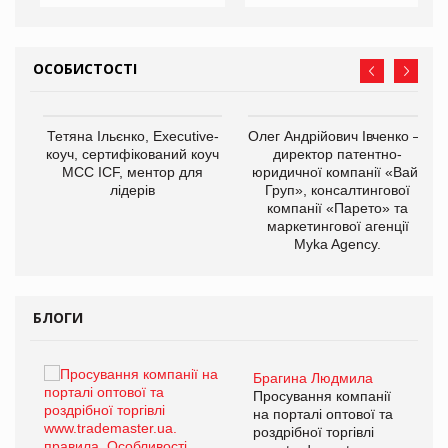
ОСОБИСТОСТІ
,
Тетяна Ільєнко, Executive-
Олег Андрійович Івченко —
ОВ
коуч, сертифікований коуч
директор патентно-
МСС ICF, ментор для
юридичної компанії «Вайз
лідерів
Груп», консалтингової
компанії «Парето» та
маркетингової агенції
Myka Agency.
БЛОГИ
Брагина Людмила
ї
Просування компанії
а
на порталі оптової та
роздрібної торгівлі