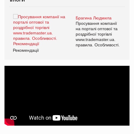
Брагина Людмила
ї
Просування компанії
а
на порталі оптової та
роздрібної торгівлі
www.trademaster.ua.
і.
правила. Особливості.
Рекомендації
Ре