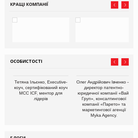
КРАЩІ КОМПАНІЇ
ОСОБИСТОСТІ
,
Тетяна Ільєнко, Executive-
Олег Андрійович Івченко —
ОВ
коуч, сертифікований коуч
директор патентно-
МСС ICF, ментор для
юридичної компанії «Вайз
лідерів
Груп», консалтингової
компанії «Парето» та
маркетингової агенції
Myka Agency.
БЛОГИ