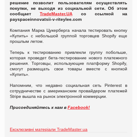
решение позволит пользователям осуществлять
покупки, не выходя из социальной сети. Об этом
сообщает
TradeMaster.UA
со ссылкой на
payspaceinnovatsii-v-riteylee.com
Компания Марка Цукерберга начала тестировать кнопку
«Купить» с небольшой группой торговцев Shopify еще
прошлым летом.
Теперь к тестированию привлекли группу побольше,
которая проведет бета-тестирование нового платежного
решения. Торговцы, использующие платформу Shopify,
смогут размещать свои товары вместе с кнопкой
«Купить».
Напомним, что недавно социальная сеть Pinterest в
сотрудничестве с американским провайдером платежей
Stripe вышла на рынок электронной коммерции.
Присоединяйтесь к нам в
Facebook!
Ексклюзивні матеріали TradeMaster.ua