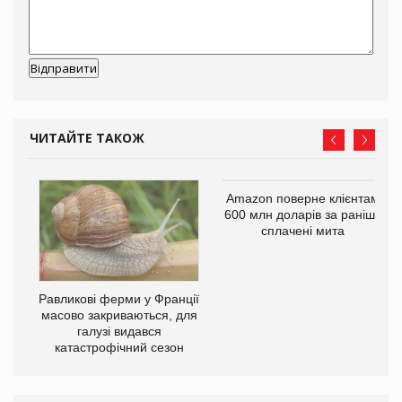
ЧИТАЙТЕ ТАКОЖ
і
Amazon поверне клієнтам
600 млн доларів за раніше
сплачені мита
Равликові ферми у Франції
масово закриваються, для
галузі видався
катастрофічний сезон