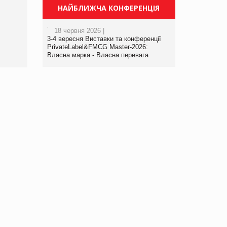
Просування компанії на
НАЙБЛИЖЧА КОНФЕРЕНЦІЯ
порталі оптової та
роздрібної торгівлі
18 червня 2026 |
www.trademaster.ua.
3-4 вересня Виставки та конференції
правила. Особливості.
PrivateLabel&FMCG Master-2026:
Власна марка - Власна перевага