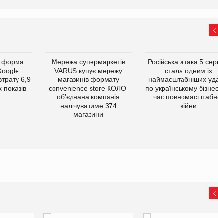
атформа
Мережа супермаркетів
Російська атака 5 се
Google
VARUS купує мережу
стала одним із
втрату 6,9
магазинів формату
наймасштабніших уда
 показів
convenience store КОЛО:
по українському бізнес
об’єднана компанія
час повномасштабн
налічуватиме 374
війни
магазини