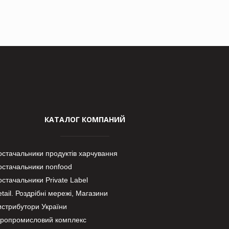
КАТАЛОГ КОМПАНИЙ
остачальники продуктів харчування
остачальники nonfood
стачальники Private Label
tail. Роздрібні мережі, Магазини
истрибутори України
гропромисловий комплекс