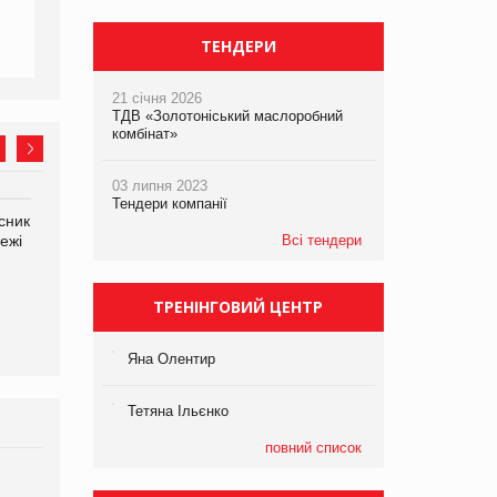
ТЕНДЕРИ
21 січня 2026
ТДВ «Золотоніський маслоробний
комбінат»
03 липня 2023
Тендери компанії
сник
Олексій Логачов-Михайлов
Яна Сараніна, директор
ежі
Файно маркет Директор
Всі тендери
компанії «УкраМарин»
департаменту з
виробництва
ТРЕНІНГОВИЙ ЦЕНТР
Яна Олентир
Тетяна Ільєнко
повний список
Брагина Людмила