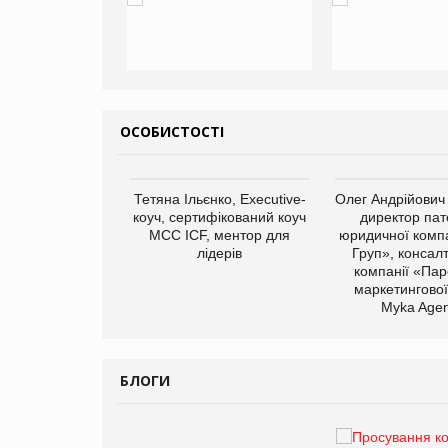
ОСОБИСТОСТІ
арас Ігорович,
Тетяна Ільєнко, Executive-
Олег Андрійович
иробництва ТОВ
коуч, сертифікований коуч
директор пат
Герчак"
МСС ICF, ментор для
юридичної компа
лідерів
Груп», консал
компанії «Пар
маркетингової
Myka Agen
БЛОГИ
Брагина Людмила