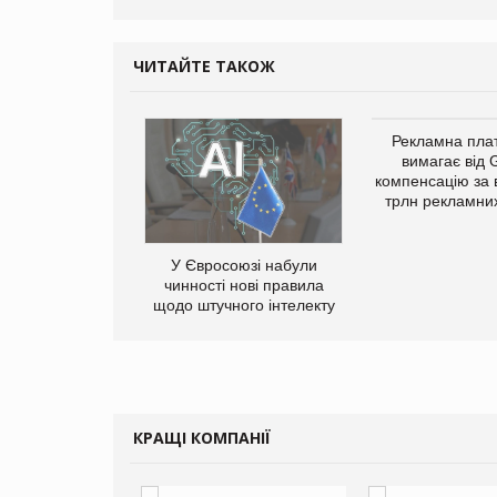
ЧИТАЙТЕ ТАКОЖ
у Зеландію
Рекламна пл
22,1% світового
вимагає від 
ту молочної
компенсацію за 
одукції
трлн рекламних
У Євросоюзі набули
чинності нові правила
щодо штучного інтелекту
КРАЩІ КОМПАНІЇ