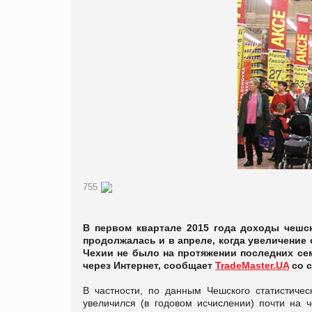
755
В первом квартале 2015 года доходы чешс
продолжалась и в апреле, когда увеличение 
Чехии не было на протяжении последних сем
через Интернет, сообщает
TradeMaster.UA
со 
В частности, по данным Чешского статистичес
увеличился (в годовом исчислении) почти на ч