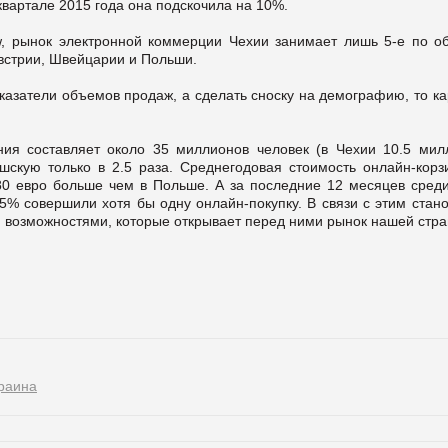
 квартале 2015 года она подскочила на 10%.
w, рынок электронной коммерции Чехии занимает лишь 5-е по о
встрии, Швейцарии и Польши.
казатели объемов продаж, а сделать сноску на демографию, то ка
ния составляет около 35 миллионов человек (в Чехии 10.5 мил
ешскую только в 2.5 раза. Среднегодовая стоимость онлайн-корз
 80 евро больше чем в Польше. А за последние 12 месяцев среди
5% совершили хотя бы одну онлайн-покупку. В связи с этим стан
и возможностями, которые открывает перед ними рынок нашей стра
раина