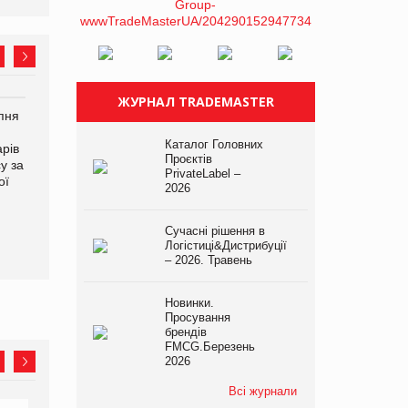
ЖУРНАЛ TRADEMASTER
рпня
Смачне поповнення
Сергій Лісунов про
дитячого меню: у VARUS
заморожені хлібобулочні
Каталог Головних
рів
з’явилися новинки від ТМ
вироби на
Проєктів
у за
ТОКЕРИ
PrivateLabel&FMCG Master
PrivateLabel –
ої
2026
2026
Сучасні рішення в
Логістиці&Дистрибуції
– 2026. Травень
Новинки.
Просування
брендів
FMCG.Березень
2026
Всі журнали