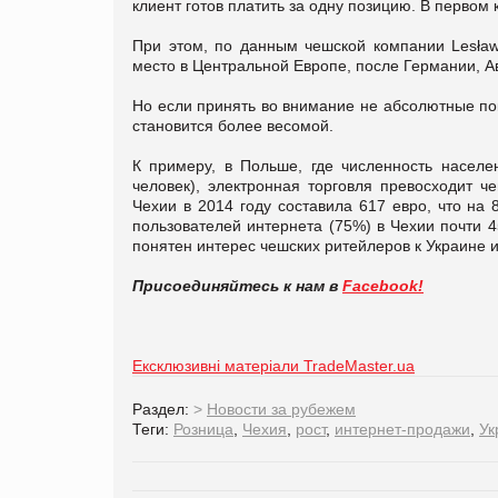
клиент готов платить за одну позицию. В первом
При этом, по данным чешской компании Lesła
место в Центральной Европе, после Германии, А
Но если принять во внимание не абсолютные по
становится более весомой.
К примеру, в Польше, где численность населе
человек), электронная торговля превосходит ч
Чехии в 2014 году составила 617 евро, что на
пользователей интернета (75%) в Чехии почти 4
понятен интерес чешских ритейлеров к Украине 
Присоединяйтесь к нам в
Facebook!
Ексклюзивні матеріали TradeMaster.ua
Раздел:
>
Новости за рубежем
Теги:
Розница
,
Чехия
,
рост
,
интернет-продажи
,
Ук