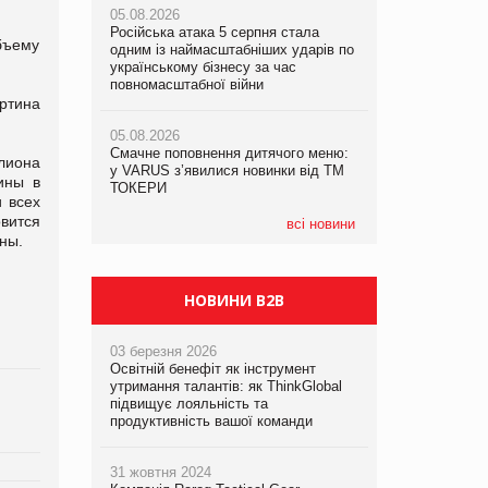
05.08.2026
рекламі екологічних продуктів
рекламі екологічних продуктів
Російська атака 5 серпня стала
бъему
одним із наймасштабніших ударів по
05.08.2026
05.08.2026
українському бізнесу за час
AstraZeneca обговорює найбільшу
AstraZeneca обговорює найбільшу
повномасштабної війни
угоду десятиліття
угоду десятиліття
ртина
05.08.2026
Смачне поповнення дитячого меню:
лиона
у VARUS з’явилися новинки від ТМ
ины в
ТОКЕРИ
 всех
овится
всі новини
ны.
НОВИНИ B2B
03 березня 2026
Освітній бенефіт як інструмент
утримання талантів: як ThinkGlobal
підвищує лояльність та
продуктивність вашої команди
31 жовтня 2024