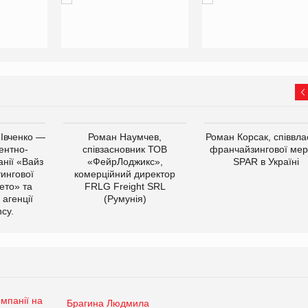
 Івченко —
Роман Наумчев,
Роман Корсак, співвла
ентно-
співзасновник ТОВ
франчайзингової мер
нії «Вайз
«ФейрЛоджикс»,
SPAR в Україні
тингової
комерційний директор
ето» та
FRLG Freight SRL
 агенції
(Румунія)
cy.
Брагина Людмила