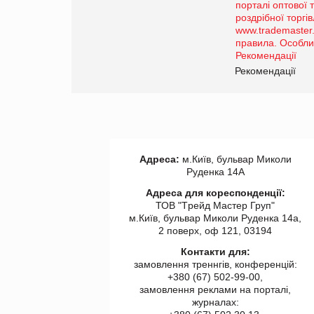
Просування компанії на
порталі оптової та
роздрібної торгівлі
www.trademaster.ua.
правила. Особливості.
ії
Рекомендації
Адреса:
м.Київ, бульвар Миколи
Руденка 14А
Адреса для кореспонденції:
ТОВ "Tрейд Мастер Груп"
м.Київ, бульвар Миколи Руденка 14а,
2 поверх, оф 121, 03194
Контакти для:
замовлення треннгів, конференцій:
+380 (67) 502-99-00,
замовлення реклами на порталі,
журналах: