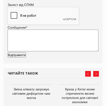
Захист від СПАМ
Сообщение
*
ЧИТАЙТЕ ТАКОЖ
Зміна клімату загрожує
Криза у Китаї може
ne
світовим дефіцитом чаю
спричинити великі
матча
потрясіння для світової
економіки