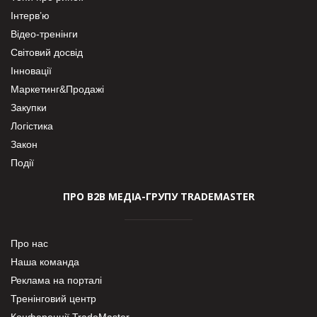
Інтерв’ю
Відео-тренінги
Світовий досвід
Інновації
Маркетинг&Продажі
Закупки
Логістика
Закон
Події
ПРО В2В МЕДІА-ГРУПУ TRADEMASTER
Про нас
Наша команда
Реклама на порталі
Тренінговий центр
Конференції TradeMaster