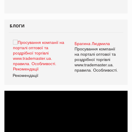
БЛОГИ
Брагина Людмила
ї
Просування компанії
а
на порталі оптової та
роздрібної торгівлі
www.trademaster.ua.
і.
правила. Особливості.
Рекомендації
Ре