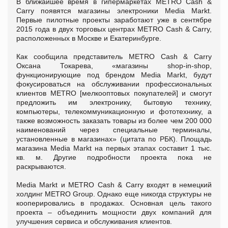
В ближайшее время в гипермаркетах METRO Cash &
Carry появятся магазины электроники Media Markt.
Первые пилотные проекты заработают уже в сентябре
2015 года в двух торговых центрах METRO Cash & Carry,
расположенных в Москве и Екатеринбурге.
Как сообщила представитель METRO Cash & Carry
Оксана Токарева, «магазины shop-in-shop,
функционирующие под брендом Media Markt, будут
фокусироваться на обслуживании профессиональных
клиентов METRO [мелкооптовых покупателей] и смогут
предложить им электронику, бытовую технику,
компьютеры, телекоммуникационную и фототехнику, а
также возможность заказать товары из более чем 200 000
наименований через специальные терминалы,
установленные в магазинах» (цитата по РБК). Площадь
магазина Media Markt на первых этапах составит 1 тыс.
кв. м. Другие подробности проекта пока не
раскрываются.
Media Markt и METRO Cash & Carry входят в немецкий
холдинг METRO Group. Однако еще никогда структуры не
кооперировались в продажах. Основная цель такого
проекта – объединить мощности двух компаний для
улучшения сервиса и обслуживания клиентов.