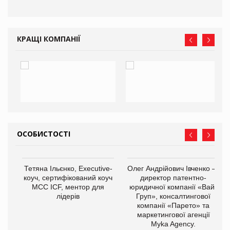
КРАЩІ КОМПАНІЇ
ОСОБИСТОСТІ
Тетяна Ільєнко, Executive-
Олег Андрійович Івченко —
коуч, сертифікований коуч
директор патентно-
МСС ICF, ментор для
юридичної компанії «Вайз
лідерів
Груп», консалтингової
компанії «Парето» та
маркетингової агенції
,
Myka Agency.
ОВ