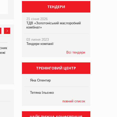
ТЕНДЕРИ
21 січня 2026
ТДВ «Золотоніський маслоробний
комбінат»
03 липня 2023
Тендери компанії
сник
Олексій Логачов-Михайлов
Яна Сараніна, директор
ежі
Файно маркет Директор
Всі тендери
компанії «УкраМарин»
департаменту з
виробництва
ТРЕНІНГОВИЙ ЦЕНТР
Яна Олентир
Тетяна Ільєнко
повний список
Брагина Людмила
Просування компанії на
НАЙБЛИЖЧА КОНФЕРЕНЦІЯ