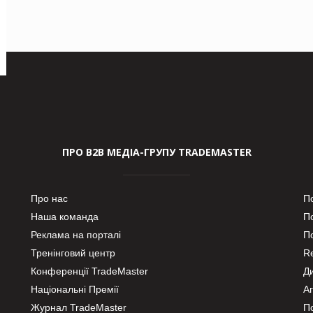
ПРО В2В МЕДІА-ГРУПУ TRADEMASTER
Про нас
П
Наша команда
П
Реклама на порталі
По
Тренінговий центр
Re
Конференції TradeMaster
Д
Національні Премії
А
Журнал TradeMaster
П