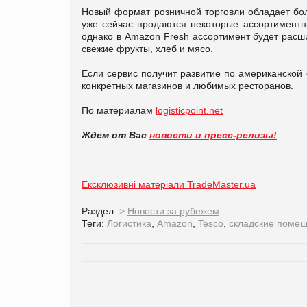
Новый формат розничной торговли обладает бо
уже сейчас продаются некоторые ассортиментны
однако в Amazon Fresh ассортимент будет расш
свежие фрукты, хлеб и мясо.
Если сервис получит развитие по американской 
конкретных магазинов и любимых ресторанов.
По материалам
logisticpoint.net
Ждем от Вас
новости и пресс-релизы!
Ексклюзивні матеріали TradeMaster.ua
Раздел:
>
Новости за рубежем
Теги:
Логистика
,
Amazon
,
Tesco
,
складские поме