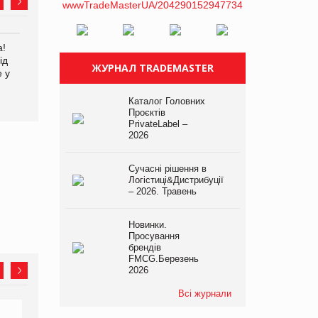
а!
EVA.UA запустила
Kraft Heinz скоротила
ід
кампанію «Хто б знав» про
збиток у першому півріччі
ЖУРНАЛ TRADEMASTER
е у
асортимент, якого покупці
не очікують побачити на
платформі
Каталог Головних
Проєктів
PrivateLabel –
2026
Сучасні рішення в
Логістиці&Дистрибуції
– 2026. Травень
Новинки.
Просування
брендів
FMCG.Березень
2026
Всі журнали