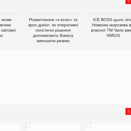
ї може
Розмитнення «з коліс» та
ICE BOSS цього літ
великі
крос-докінг: як оперативні
Новинка морозива в
світової
логістичні рішення
власної ТМ Varto вж
ки
допомагають бізнесу
VARUS
зменшити ризики