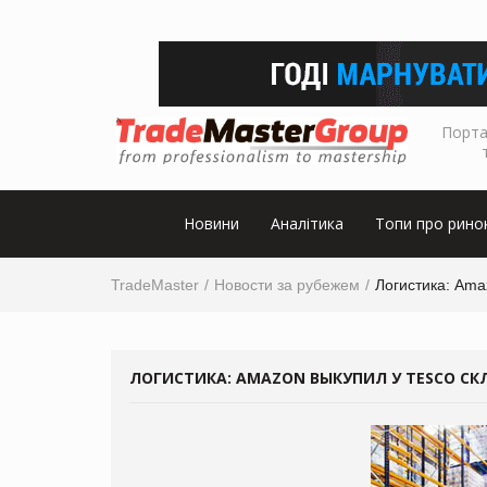
Порта
Новини
Аналітика
Топи про рино
TradeMaster
Новости за рубежем
Логистика: Ama
ЛОГИСТИКА: AMAZON ВЫКУПИЛ У TESCO С