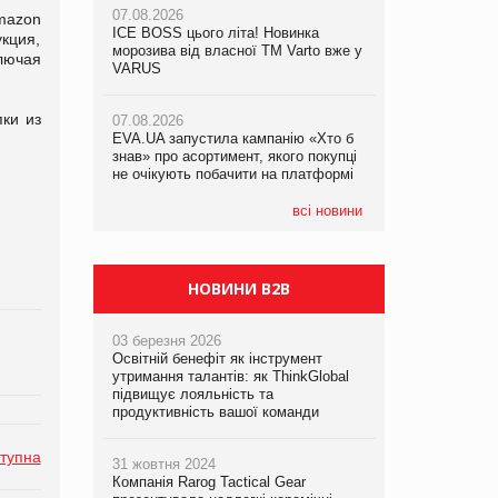
07.08.2026
mazon
ICE BOSS цього літа! Новинка
кция,
07.08.2026
07.08.2026
морозива від власної ТМ Varto вже у
лючая
Франція заборонила рекламні дзвінки
Франція заборонила рекламні дзвінки
VARUS
без згоди клієнтів
без згоди клієнтів
пки из
07.08.2026
EVA.UA запустила кампанію «Хто б
знав» про асортимент, якого покупці
не очікують побачити на платформі
всі новини
НОВИНИ B2B
03 березня 2026
Освітній бенефіт як інструмент
утримання талантів: як ThinkGlobal
підвищує лояльність та
продуктивність вашої команди
тупна
31 жовтня 2024
Компанія Rarog Tactical Gear