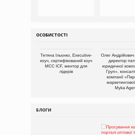
ОСОБИСТОСТІ
арас Ігорович,
Тетяна Ільєнко, Executive-
Олег Андрійович
иробництва ТОВ
коуч, сертифікований коуч
директор пат
Герчак"
МСС ICF, ментор для
юридичної компа
лідерів
Груп», консал
компанії «Пар
маркетингової
Myka Agen
БЛОГИ
Брагина Людмила
Просування компанії на