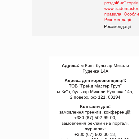
порталі оптової та
роздрібної торгівлі
www.trademaster.ua.
правила. Особливості.
ії
Рекомендації
Адреса:
м.Київ, бульвар Миколи
Руденка 14А
Адреса для кореспонденції:
ТОВ "Tрейд Мастер Груп"
м.Київ, бульвар Миколи Руденка 14а,
2 поверх, оф 121, 03194
Контакти для:
замовлення треннгів, конференцій:
+380 (67) 502-99-00,
замовлення реклами на порталі,
журналах:
+380 (67) 502 30 13,