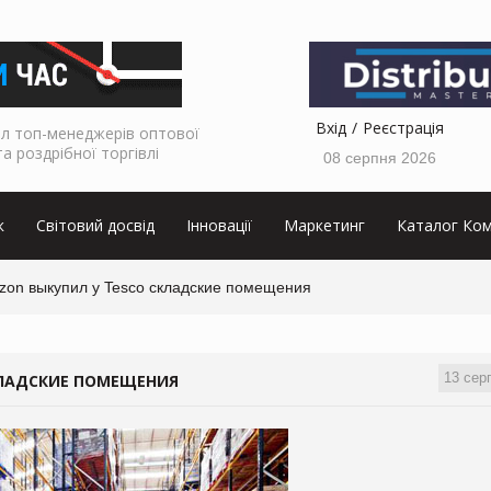
Вхід
Реєстрація
л топ-менеджерів оптової
та роздрібної торгівлі
08 серпня 2026
к
Світовий досвід
Інновації
Маркетинг
Каталог Ком
zon выкупил у Tesco складские помещения
13 сер
КЛАДСКИЕ ПОМЕЩЕНИЯ