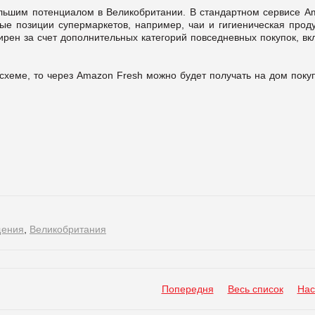
льшим потенциалом в Великобритании. В стандартном сервисе A
е позиции супермаркетов, например, чаи и гигиеническая проду
ирен за счет дополнительных категорий повседневных покупок, вк
схеме, то через Amazon Fresh можно будет получать на дом поку
щения
,
Великобритания
Попередня
Весь список
Нас