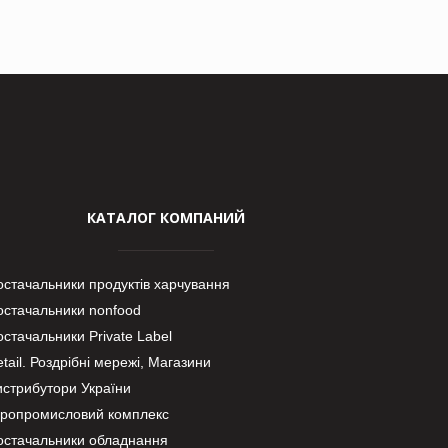
КАТАЛОГ КОМПАНИЙ
остачальники продуктів харчування
остачальники nonfood
стачальники Private Label
tail. Роздрібні мережі, Магазини
истрибутори України
гропромисловий комплекс
остачальники обладнання