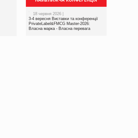
порталі оптової та
роздрібної торгівлі
18 червня 2026 |
www.trademaster.ua.
3-4 вересня Виставки та конференції
правила. Особливості.
PrivateLabel&FMCG Master-2026:
Власна марка - Власна перевага