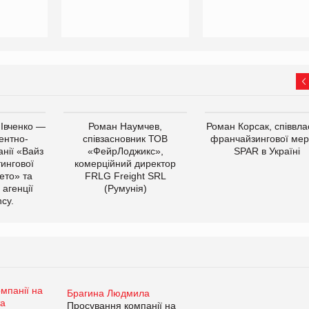
 Івченко —
Роман Наумчев,
Роман Корсак, співвла
ентно-
співзасновник ТОВ
франчайзингової мер
нії «Вайз
«ФейрЛоджикс»,
SPAR в Україні
тингової
комерційний директор
ето» та
FRLG Freight SRL
 агенції
(Румунія)
cy.
Брагина Людмила
Просування компанії на