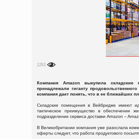
1253
Компания Amazon выкупила складские 
принадлежали гиганту продовольственного
компания дает понять, что в ее ближайших п
Складские помещения в Вейбридже имеют ид
тактическое преимущество в обеспечении ж
подразделение сервиса доставки Amazon – Amaz
В Великобритании компания уже разослала комм
оферты следует, что работа продуктового посыл