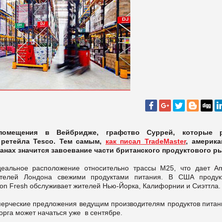
помещения в Вейбридже, графство Суррей, которые р
 ретейла Tesco. Тем самым,
как писал TradeMaster
, америка
ланах значится завоевание части британского продуктового ры
еальное расположение относительно трассы М25, что дает A
ителей Лондона свежими продуктами питания. В США продук
on Fresh обслуживает жителей Нью-Йорка, Калифорнии и Сиэттла
ерческие предложения ведущим производителям продуктов питани
торга может начаться уже в сентябре.