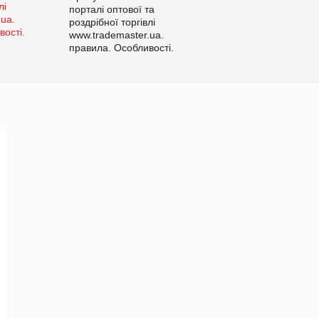
порталі оптової та
роздрібної торгівлі
www.trademaster.ua.
правила. Особливості.
Рекомендації