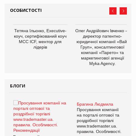
ОСОБИСТОСТІ
,
Тетяна Ільєнко, Executive-
Олег Андрійович Івченко —
ОВ
коуч, сертифікований коуч
директор патентно-
МСС ICF, ментор для
юридичної компанії «Вайз
лідерів
Груп», консалтингової
компанії «Парето» та
маркетингової агенції
Myka Agency.
БЛОГИ
Брагина Людмила
ї
Просування компанії
а
на порталі оптової та
роздрібної торгівлі
www.trademaster.ua.
і.
правила. Особливості.