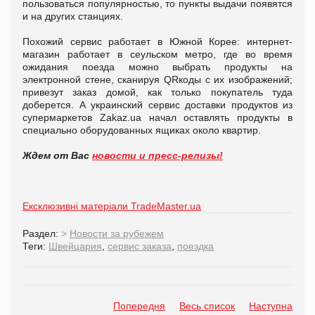
пользоваться популярностью, то пункты выдачи появятся
и на других станциях.
Похожий сервис работает в Южной Корее: интернет-
магазин работает в сеульском метро, где во время
ожидания поезда можно выбрать продукты на
электронной стене, сканируя QRкоды с их изображений;
привезут заказ домой, как только покупатель туда
доберется. А украинский сервис доставки продуктов из
супермаркетов Zakaz.ua начал оставлять продукты в
специально оборудованных ящиках около квартир.
Ждем от Вас
новости и пресс-релизы!
Ексклюзивні матеріали TradeMaster.ua
Раздел:
>
Новости за рубежем
Теги:
Швейцария
,
сервис заказа
,
поездка
Попередня
Весь список
Наступна