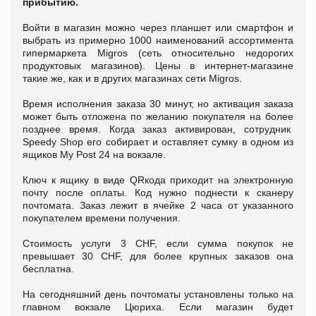
прибытию.
Войти в магазин можно через планшет или смартфон и
выбрать из примерно 1000 наименований ассортимента
гипермаркета Migros (сеть относительно недорогих
продуктовых магазинов). Цены в интернет-магазине
такие же, как и в других магазинах сети Migros.
Время исполнения заказа 30 минут, но активация заказа
может быть отложена по желанию покупателя на более
позднее время. Когда заказ активирован, сотрудник
Speedy Shop его собирает и оставляет сумку в одном из
ящиков My Post 24 на вокзале.
Ключ к ящику в виде QRкода приходит на электронную
почту после оплаты. Код нужно поднести к сканеру
почтомата. Заказ лежит в ячейке 2 часа от указанного
покупателем времени получения.
Стоимость услуги 3 CHF, если сумма покупок не
превышает 30 CHF, для более крупных заказов она
бесплатна.
На сегодняшний день почтоматы установлены только на
главном вокзале Цюриха. Если магазин будет