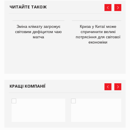
ЧИТАЙТЕ ТАКОЖ
Зміна клімату загрожує
Криза у Китаї може
ne
світовим дефіцитом чаю
спричинити великі
матча
потрясіння для світової
економіки
КРАЩІ КОМПАНІЇ