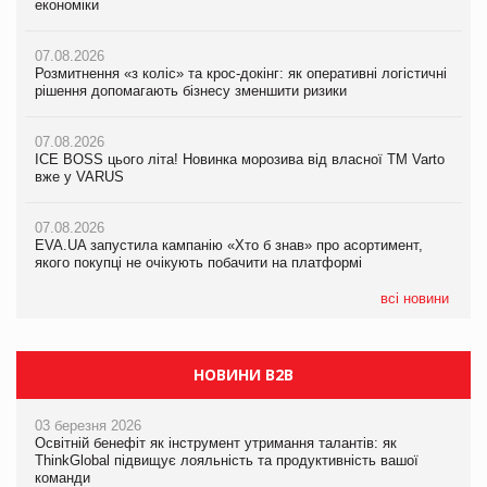
економіки
економіки
економіки
07.08.2026
07.08.2026
07.08.2026
Розмитнення «з коліс» та крос-докінг: як оперативні логістичні
Kraft Heinz скоротила збиток у першому півріччі
Kraft Heinz скоротила збиток у першому півріччі
рішення допомагають бізнесу зменшити ризики
07.08.2026
07.08.2026
07.08.2026
Продажі Hugo Boss впали на 9%
Продажі Hugo Boss впали на 9%
ICE BOSS цього літа! Новинка морозива від власної ТМ Varto
вже у VARUS
07.08.2026
07.08.2026
Франція заборонила рекламні дзвінки без згоди клієнтів
Франція заборонила рекламні дзвінки без згоди клієнтів
07.08.2026
EVA.UA запустила кампанію «Хто б знав» про асортимент,
якого покупці не очікують побачити на платформі
всі новини
НОВИНИ B2B
03 березня 2026
Освітній бенефіт як інструмент утримання талантів: як
ThinkGlobal підвищує лояльність та продуктивність вашої
команди