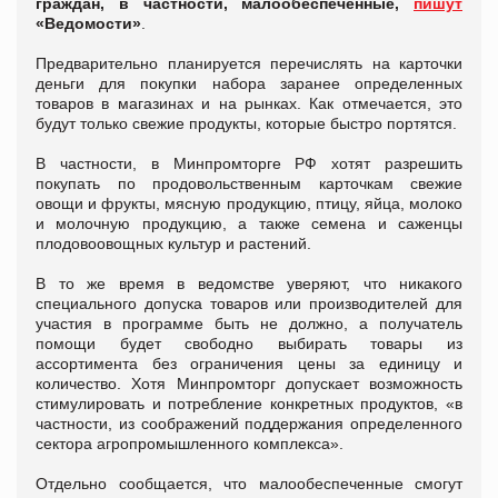
граждан, в частности, малообеспеченные,
пишут
«Ведомости»
.
Предварительно планируется перечислять на карточки
деньги для покупки набора заранее определенных
товаров в магазинах и на рынках. Как отмечается, это
будут только свежие продукты, которые быстро портятся.
В частности, в Минпромторге РФ хотят разрешить
покупать по продовольственным карточкам свежие
овощи и фрукты, мясную продукцию, птицу, яйца, молоко
и молочную продукцию, а также семена и саженцы
плодовоовощных культур и растений.
В то же время в ведомстве уверяют, что никакого
специального допуска товаров или производителей для
участия в программе быть не должно, а получатель
помощи будет свободно выбирать товары из
ассортимента без ограничения цены за единицу и
количество. Хотя Минпромторг допускает возможность
стимулировать и потребление конкретных продуктов, «в
частности, из соображений поддержания определенного
сектора агропромышленного комплекса».
Отдельно сообщается, что малообеспеченные смогут