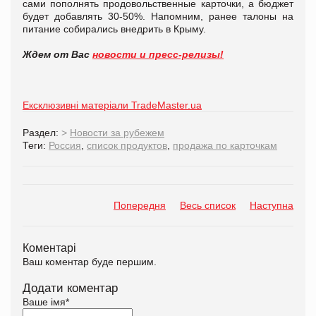
сами пополнять продовольственные карточки, а бюджет
будет добавлять 30-50%. Напомним, ранее талоны на
питание собирались внедрить в Крыму.
Ждем от Вас
новости и пресс-релизы!
Ексклюзивні матеріали TradeMaster.ua
Раздел:
>
Новости за рубежем
Теги:
Россия
,
список продуктов
,
продажа по карточкам
Попередня
Весь список
Наступна
Коментарі
Ваш коментар буде першим.
Додати коментар
Ваше імя
*