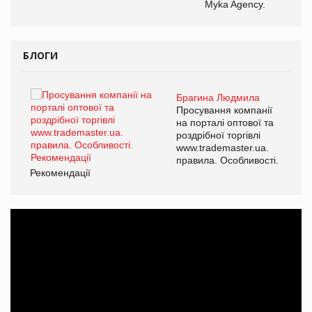
Myka Agency.
БЛОГИ
Брагина Людмила
ї
Просування компанії
а
на порталі оптової та
роздрібної торгівлі
www.trademaster.ua.
і.
правила. Особливості.
Рекомендації
Ре