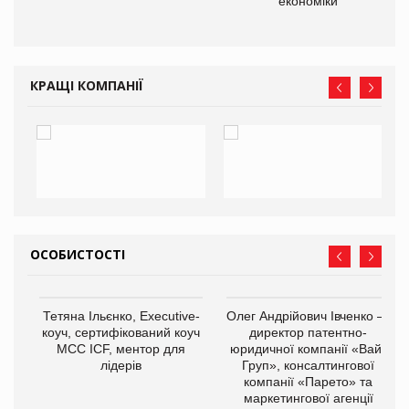
економіки
КРАЩІ КОМПАНІЇ
ОСОБИСТОСТІ
,
Тетяна Ільєнко, Executive-
Олег Андрійович Івченко —
ОВ
коуч, сертифікований коуч
директор патентно-
МСС ICF, ментор для
юридичної компанії «Вайз
лідерів
Груп», консалтингової
компанії «Парето» та
маркетингової агенції